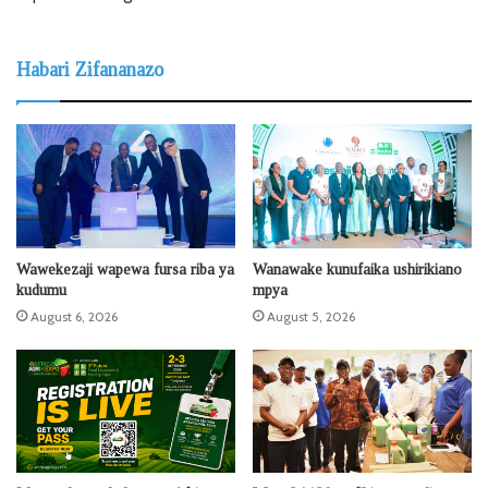
Habari Zifananazo
Wawekezaji wapewa fursa riba ya
Wanawake kunufaika ushirikiano
kudumu
mpya
August 6, 2026
August 5, 2026