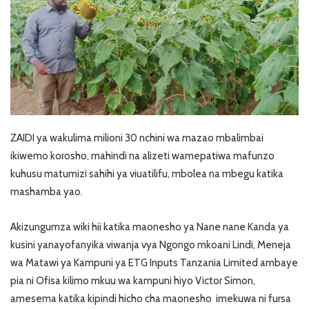
ZAIDI ya wakulima milioni 30 nchini wa mazao mbalimbai
ikiwemo korosho, mahindi na alizeti wamepatiwa mafunzo
kuhusu matumizi sahihi ya viuatilifu, mbolea na mbegu katika
mashamba yao.
Akizungumza wiki hii katika maonesho ya Nane nane Kanda ya
kusini yanayofanyika viwanja vya Ngongo mkoani Lindi, Meneja
wa Matawi ya Kampuni ya ETG Inputs Tanzania Limited ambaye
pia ni Ofisa kilimo mkuu wa kampuni hiyo Victor Simon,
amesema katika kipindi hicho cha maonesho imekuwa ni fursa