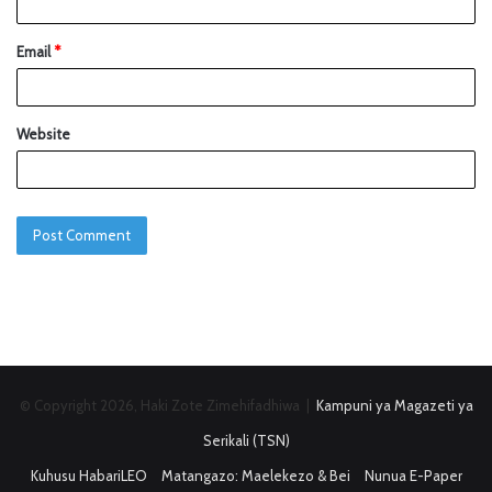
Email
*
Website
© Copyright 2026, Haki Zote Zimehifadhiwa |
Kampuni ya Magazeti ya
Serikali (TSN)
Kuhusu HabariLEO
Matangazo: Maelekezo & Bei
Nunua E-Paper