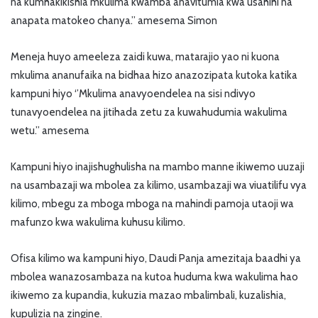
na kumhakikishia mkulima kwamba anavitumia kwa usahihi na
anapata matokeo chanya.” amesema Simon
Meneja huyo ameeleza zaidi kuwa, matarajio yao ni kuona
mkulima ananufaika na bidhaa hizo anazozipata kutoka katika
kampuni hiyo ‘’Mkulima anavyoendelea na sisi ndivyo
tunavyoendelea na jitihada zetu za kuwahudumia wakulima
wetu.” amesema
Kampuni hiyo inajishughulisha na mambo manne ikiwemo uuzaji
na usambazaji wa mbolea za kilimo, usambazaji wa viuatilifu vya
kilimo, mbegu za mboga mboga na mahindi pamoja utaoji wa
mafunzo kwa wakulima kuhusu kilimo.
Ofisa kilimo wa kampuni hiyo, Daudi Panja amezitaja baadhi ya
mbolea wanazosambaza na kutoa huduma kwa wakulima hao
ikiwemo za kupandia, kukuzia mazao mbalimbali, kuzalishia,
kupulizia na zingine.