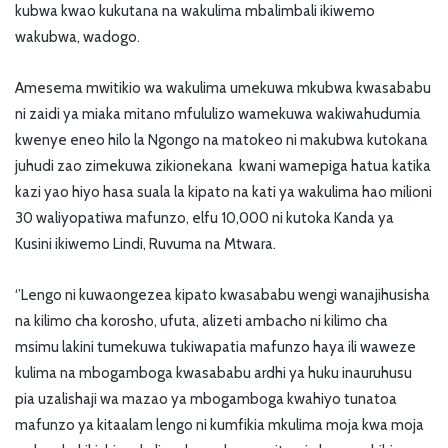
kubwa kwao kukutana na wakulima mbalimbali ikiwemo
wakubwa, wadogo.
Amesema mwitikio wa wakulima umekuwa mkubwa kwasababu
ni zaidi ya miaka mitano mfululizo wamekuwa wakiwahudumia
kwenye eneo hilo la Ngongo na matokeo ni makubwa kutokana
juhudi zao zimekuwa zikionekana kwani wamepiga hatua katika
kazi yao hiyo hasa suala la kipato na kati ya wakulima hao milioni
30 waliyopatiwa mafunzo, elfu 10,000 ni kutoka Kanda ya
Kusini ikiwemo Lindi, Ruvuma na Mtwara.
‘’Lengo ni kuwaongezea kipato kwasababu wengi wanajihusisha
na kilimo cha korosho, ufuta, alizeti ambacho ni kilimo cha
msimu lakini tumekuwa tukiwapatia mafunzo haya ili waweze
kulima na mbogamboga kwasababu ardhi ya huku inauruhusu
pia uzalishaji wa mazao ya mbogamboga kwahiyo tunatoa
mafunzo ya kitaalam lengo ni kumfikia mkulima moja kwa moja