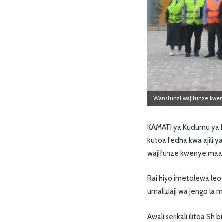
‘Wanafunzi wajifunze kwe
KAMATI ya Kudumu ya B
kutoa fedha kwa ajili
wajifunze kwenye maab
Rai hiyo imetolewa leo
umaliziaji wa jengo la 
Awali serikali ilitoa S