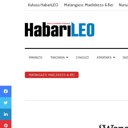
Kuhusu HabariLEO
Matangazo: Maelekezo & Bei
Nunu
MWANZO
TANZANIA
CHAGUZI
KIMATAIFA
SIA
MATANGAZO: MAELEKEZO & BEI
Facebook
Twitter
LinkedIn
Pinterest