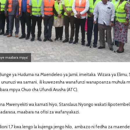
nye maabara mpya’
unge ya Huduma na Maendeleo ya Jamii, imeitaka Wizara ya Elimu, S
 ya ununuzi wa samani, ili kuwezesha wanafunzi wanapoanza muhul
ara mpya Chuo cha Ufundi Arusha (ATC).
 na Mwenyekiti wa kamati hiyo, Stanslaus Nyongo wakati ilipotembel
madarasa, maabara na ofisi za wafanyakazi.
h bilioni 1.7 kwa lengo la kujenga jengo hilo, ambazo ni fedha za maen