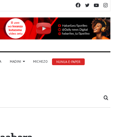
Facebook
Twitter
YouTube
Instagram
A
MADINI
MICHEZO
NUNUA E-PAPER
Tafuta