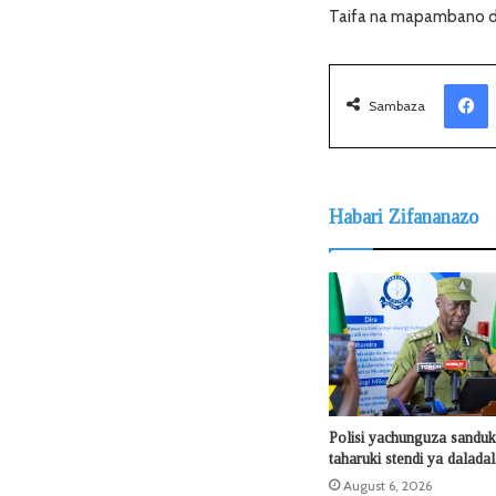
Taifa na mapambano dh
Facebook
Sambaza
Habari Zifananazo
Polisi yachunguza sanduku
taharuki stendi ya dalada
August 6, 2026