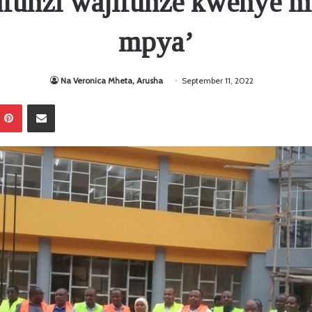
funzi wajifunze kwenye m
mpya’
Na Veronica Mheta, Arusha
September 11, 2022
Pinterest
Sambaza kupitia barua pepe