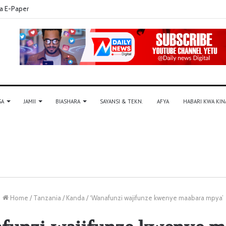
a E-Paper
SA
JAMII
BIASHARA
SAYANSI & TEKN.
AFYA
HABARI KWA KIN
Home
/
Tanzania
/
Kanda
/
‘Wanafunzi wajifunze kwenye maabara mpya’