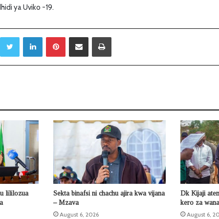
idi ya Uviko -19.
Twitter
LinkedIn
Pinterest
Sambaza kupitia barua pepe
Print
 lililozua
Sekta binafsi ni chachu ajira kwa vijana
Dk Kijaji ate
la
– Mzava
kero za wana
August 6, 2026
August 6, 2