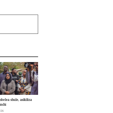
mbelea shule, asikiliza
nchi
026