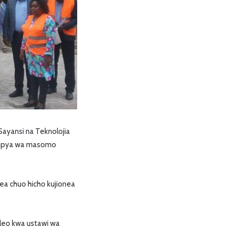
ayansi na Teknolojia
a mpya wa masomo
ea chuo hicho kujionea
deleo kwa ustawi wa