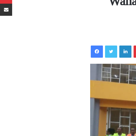
‘Wana
Sambaza kupitia barua pepe
Facebook
Twitter
LinkedIn