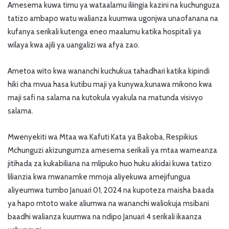
Amesema kuwa timu ya wataalamu iliingia kazini na kuchunguza
tatizo ambapo watu walianza kuumwa ugonjwa unaofanana na
kufanya serikali kutenga eneo maalumu katika hospitali ya
wilaya kwa ajili ya uangalizi wa afya zao.
Ametoa wito kwa wananchi kuchukua tahadhari katika kipindi
hiki cha mvua hasa kutibu maji ya kunywa,kunawa mikono kwa
maji safi na salama na kutokula vyakula na matunda visivyo
salama.
Mwenyekiti wa Mtaa wa Kafuti Kata ya Bakoba, Respikius
Mchunguzi akizungumza amesema serikali ya mtaa wameanza
jitihada za kukabiliana na mlipuko huo huku akidai kuwa tatizo
lilianzia kwa mwanamke mmoja aliyekuwa amejifungua
aliyeumwa tumbo Januari 01, 2024 na kupoteza maisha baada
ya hapo mtoto wake aliumwa na wananchi waliokuja msibani
baadhi walianza kuumwa na ndipo Januari 4 serikali ikaanza