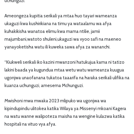
uchunguzi.
Ameongeza kupitia serikali ya mtaa huo tayari wameanza
ukaguzi kwa kushirikiana na timu ya wataalamu wa afya
kuhakikisha wanatoa elimu kwa mama ntilie, jamii
majumbani,watoto shuleni,ukaguzi wa vyoo safi na maeneo
yanayoketisha watu ili kuweka sawa afya za wananchi.
“Kiukweli serikali iko kazini mwanzoni hatukujua kama ni tatizo
lakini baada ya kugundua mtaa wetu watu wameanza kuugua
ugonjwa unaofanana tukatoa taaarifa na haraka serikali ulifika na
kuanza uchunguzi, amesema Mchunguzi.
Mwishoni mwa mwaka 2023 mlipuko wa ugonjwa wa
kipindupindu ulitokea katika Wilaya ya Missenyi mkoani Kagera
na watu wanne walipoteza maisha na wengine kulazwa katika
hospitali na vituo vya afya.