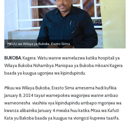
MKUU wa Wilaya ya Bukoba, Erasto Siima
BUKOBA
, Kagera: Watu wanne wamelazwa katika hospitali ya
Wilaya Bukoba Nshambya Manispaa ya Bukoba mkoani Kagera
baada ya kuugua ugonjwa wa kipindupindu.
Mkuu wa Wilaya Bukoba, Erasto Sima amesema hadi kufikia
January 8, 2024 tayari wamepokea wagonjwa wanne ambao
wameonesha viashiria vya kipindupindu ambapo mgonjwa wa
kwanza alibainika January 4 mwaka huu katika Mtaa wa Kafuti
Kata yu Bakoba baada ya kuugua na viongozi kupewa taarifa.