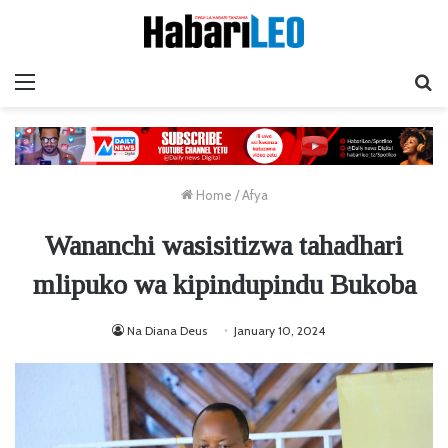
Menu
Ta
Home
/
Afya
Wananchi wasisitizwa tahadhari
mlipuko wa kipindupindu Bukoba
Na Diana Deus
January 10, 2024