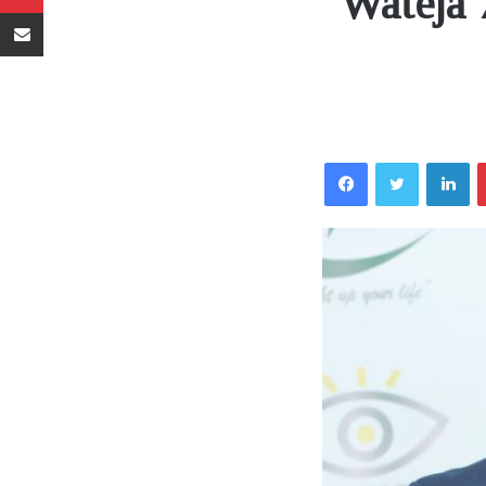
Wateja 
Sambaza kupitia barua pepe
Facebook
Twitter
LinkedIn