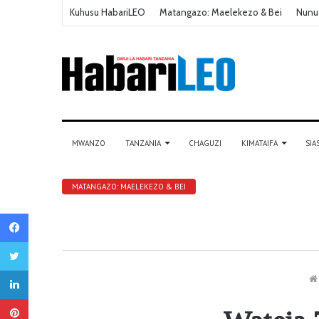
Kuhusu HabariLEO
Matangazo: Maelekezo & Bei
Nunu
MWANZO
TANZANIA
CHAGUZI
KIMATAIFA
SIA
MATANGAZO: MAELEKEZO & BEI
Facebook
Twitter
LinkedIn
Pinterest