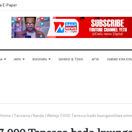
a E-Paper
SA
JAMII
BIASHARA
SAYANSI & TEKN.
AFYA
HABARI KWA KIN
Home
/
Tanzania
/
Kanda
/
Wateja 7,000 Tanesco bado kuunganishiwa um