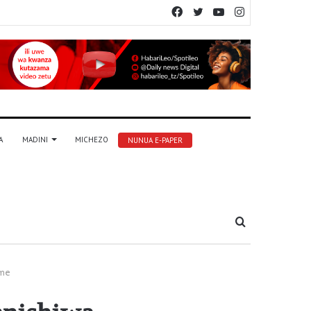
Facebook
Twitter
YouTube
Instagram
A
MADINI
MICHEZO
NUNUA E-PAPER
Tafuta
eme