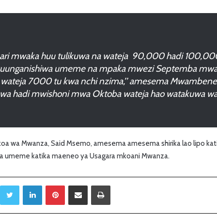
uari mwaka huu tulikuwa na wateja 90,000 hadi 100,000
kuunganishiwa umeme na mpaka mwezi Septemba mwa
wateja 7000 tu kwa nchi nzima,’’ amesema Mwambene
wa hadi mwishoni mwa Oktoba wateja hao watakuwa w
oa wa Mwanza, Said Msemo, amesema amesema shirika lao lipo kat
oza umeme katika maeneo ya Usagara mkoani Mwanza.
Twitter
LinkedIn
Pinterest
Sambaza kupitia barua pepe
Print