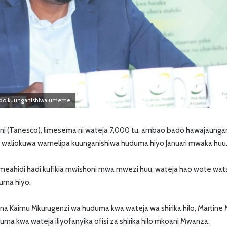
ado kuunganishiwa umeme
ni (Tanesco), limesema ni wateja 7,000 tu, ambao bado hawajaunga
0 waliokuwa wamelipa kuunganishiwa huduma hiyo Januari mwaka huu
o limeahidi hadi kufikia mwishoni mwa mwezi huu, wateja hao wote wat
uma hiyo.
a Kaimu Mkurugenzi wa huduma kwa wateja wa shirika hilo, Martin
uma kwa wateja iliyofanyika ofisi za shirika hilo mkoani Mwanza.