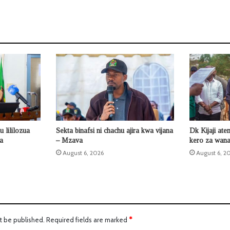
 lililozua
Sekta binafsi ni chachu ajira kwa vijana
Dk Kijaji ate
la
– Mzava
kero za wana
August 6, 2026
August 6, 2
t be published.
Required fields are marked
*