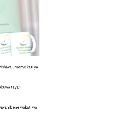
nishiwa umeme kati ya
.
akuwa tayari
e Mwambene wakati wa