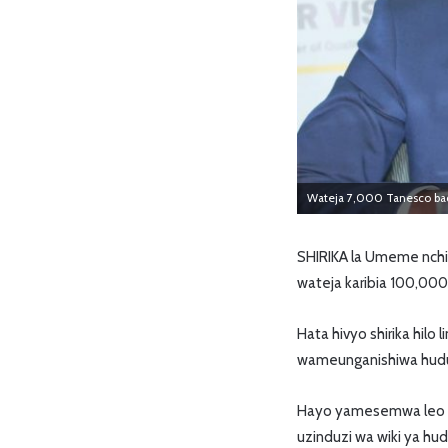
Wateja 7,000 Tanesco b
SHIRIKA la Umeme nchi
wateja karibia 100,00
Hata hivyo shirika hil
wameunganishiwa hud
Hayo yamesemwa leo n
uzinduzi wa wiki ya hud