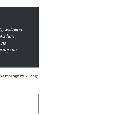
, waliolipa
ka huu
 na
amepata
ika mpango wa kujenga