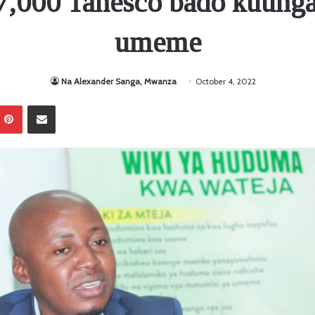
7,000 Tanesco bado kuung
umeme
Na Alexander Sanga, Mwanza
October 4, 2022
Pinterest
Sambaza kupitia barua pepe