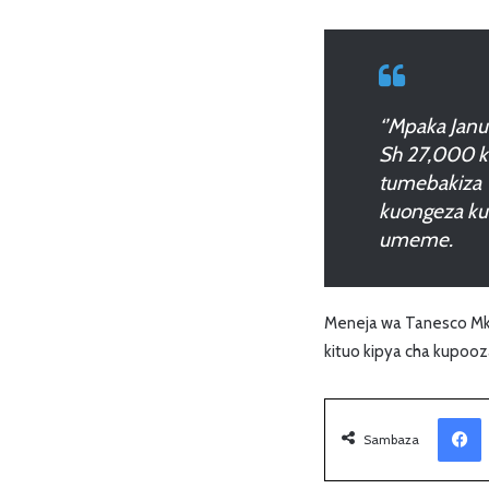
‘’Mpaka Jan
Sh 27,000 
tumebakiza 
kuongeza ku
umeme.
Meneja wa Tanesco Mk
kituo kipya cha kupo
Facebook
Sambaza