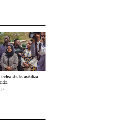
mbelea shule, asikiliza
nchi
026