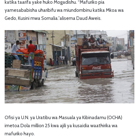
katika taarifa yake huko Mogadishu. “Mafuriko pia
yamesababisha uharibifu wa miundombinu katika Mkoa wa
Gedo, Kusini mwa Somalia.”alisema Daud Aweis.
Ofisi ya U.N. ya Uratibu wa Masuala ya Kibinadamu (OCHA)
imetoa Dola million 25 kwa ajili ya kusaidia waathirika wa
mafuriko hayo.