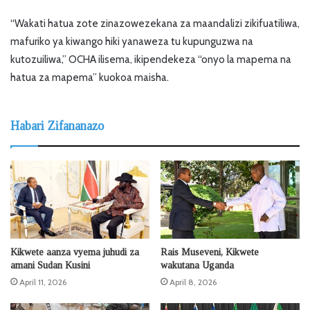
“Wakati hatua zote zinazowezekana za maandalizi zikifuatiliwa,
mafuriko ya kiwango hiki yanaweza tu kupunguzwa na
kutozuiliwa,” OCHA ilisema, ikipendekeza “onyo la mapema na
hatua za mapema” kuokoa maisha.
Habari Zifananazo
Kikwete aanza vyema juhudi za
Rais Museveni, Kikwete
amani Sudan Kusini
wakutana Uganda
April 11, 2026
April 8, 2026