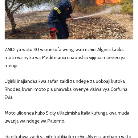
ZAIDI ya watu 40 wamekufa wengi wao nchini Algeria katika
moto wa nyika wa Mediterania unaotishia vijiji na maeneo ya
mengi.
Ugiriki inajiandaa kwa safari zaidi za ndege za uokoaji kutoka
Rhodes, kwani moto pia unawaka kwenye visiwa vya Corfu na
Evia.
Moto ulioenea huko Sicily ulilazimisha Italia kufunga kwa muda
uwanja wa ndege wa Palermo.
Idadi kubwa zaidi ya vifo kufikia iko nchini Algeria, ambapo watu