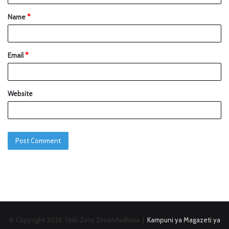
Name
*
Email
*
Website
© Copyright 2026, Haki Zote Zimehifadhiwa |
Kampuni ya Magazeti ya