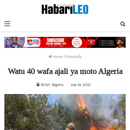
Menu
Ta
Home
/
Kimataifa
Watu 40 wafa ajali ya moto Algeria
SICILY, Algeria
July 26, 2023