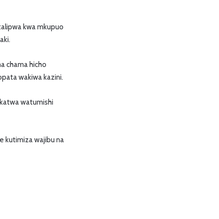
 atalipwa kwa mkupuo
aki.
ma chama hicho
opata wakiwa kazini.
okatwa watumishi
e kutimiza wajibu na