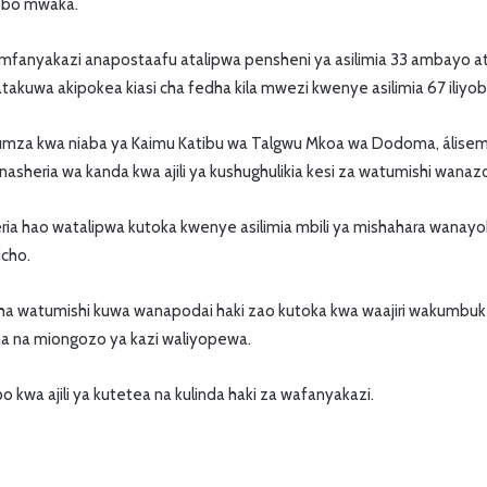
robo mwaka.
iza mfanyakazi anapostaafu atalipwa pensheni ya asilimia 33 ambayo
takuwa akipokea kiasi cha fedha kila mwezi kwenye asilimia 67 iliyob
umza kwa niaba ya Kaimu Katibu wa Talgwu Mkoa wa Dodoma, álise
nasheria wa kanda kwa ajili ya kushughulikia kesi za watumishi wanaz
eria hao watalipwa kutoka kwenye asilimia mbili ya mishahara wanay
icho.
sha watumishi kuwa wanapodai haki zao kutoka kwa waajiri wakumbuk
a na miongozo ya kazi waliyopewa.
 kwa ajili ya kutetea na kulinda haki za wafanyakazi.