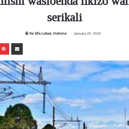
ishi wasioenda likizo wan
serikali
Na Sifa Lubasi, Dodoma
January 30, 2023
Pinterest
Sambaza kupitia barua pepe