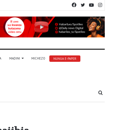
Facebook
Twitter
YouTube
Instagram
A
MADINI
MICHEZO
NUNUA E-PAPER
Tafuta
i