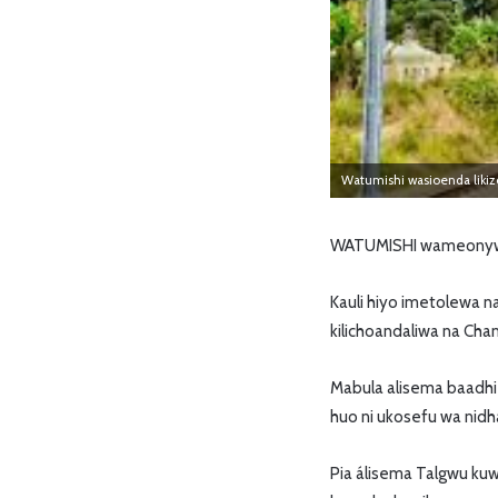
Watumishi wasioenda likizo
WATUMISHI wameonywa ku
Kauli hiyo imetolewa n
kilichoandaliwa na Cha
Mabula alisema baadhi 
huo ni ukosefu wa nidh
Pia álisema Talgwu ku