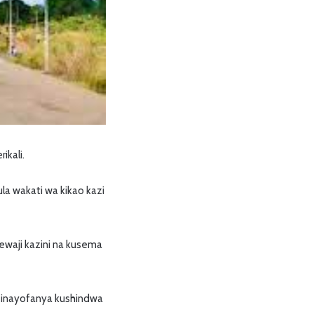
ikali.
a wakati wa kikao kazi
ewaji kazini na kusema
i inayofanya kushindwa