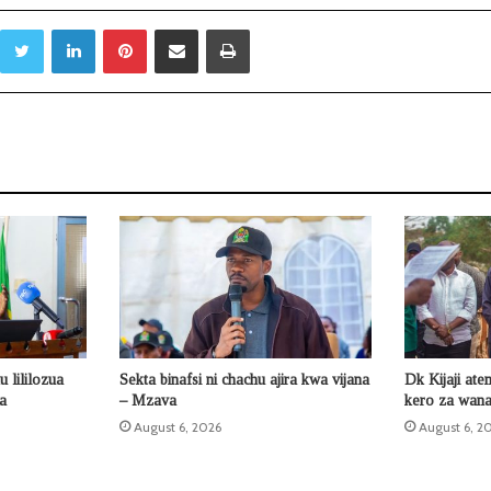
Twitter
LinkedIn
Pinterest
Sambaza kupitia barua pepe
Print
 lililozua
Sekta binafsi ni chachu ajira kwa vijana
Dk Kijaji ate
la
– Mzava
kero za wana
August 6, 2026
August 6, 2