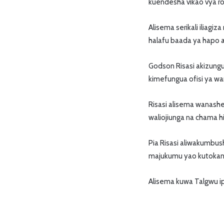
kuendesha vikao vya 
Alisema serikali iliag
halafu baada ya hapo a
Godson Risasi akizung
kimefungua ofisi ya wa
Risasi alisema wanash
waliojiunga na chama h
Pia Risasi aliwakumbu
majukumu yao kutokan
Alisema kuwa Talgwu ipo