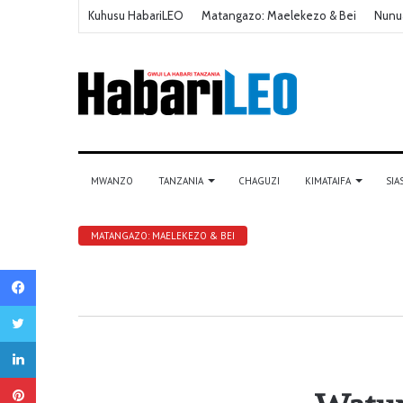
Kuhusu HabariLEO
Matangazo: Maelekezo & Bei
Nunu
MWANZO
TANZANIA
CHAGUZI
KIMATAIFA
SIA
MATANGAZO: MAELEKEZO & BEI
Facebook
Twitter
LinkedIn
Pinterest