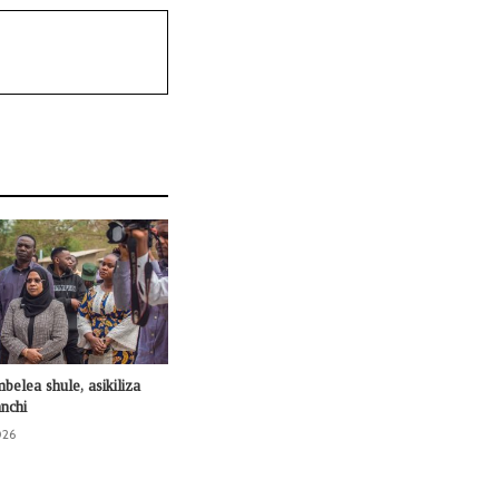
mbelea shule, asikiliza
nchi
026