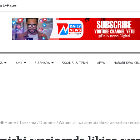
a E-Paper
SA
JAMII
BIASHARA
SAYANSI & TEKN.
AFYA
HABARI KWA KIN
Home
/
Tanzania
/
Dodoma
/
Watumishi wasioenda likizo wanaiibia serikal