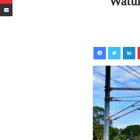
Watum
Sambaza kupitia barua pepe
Facebook
Twitter
LinkedIn