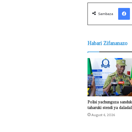
Facebook
Sambaza
Habari Zifananazo
Polisi yachunguza sanduku
taharuki stendi ya dalada
August 6, 2026