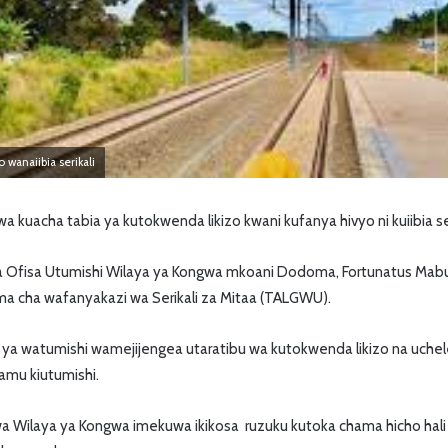
 wanaiibia serikali
acha tabia ya kutokwenda likizo kwani kufanya hivyo ni kuiibia ser
a Ofisa Utumishi Wilaya ya Kongwa mkoani Dodoma, Fortunatus Mabul
ma cha wafanyakazi wa Serikali za Mitaa (TALGWU).
ya watumishi wamejijengea utaratibu wa kutokwenda likizo na uchel
amu kiutumishi.
wa Wilaya ya Kongwa imekuwa ikikosa ruzuku kutoka chama hicho hal