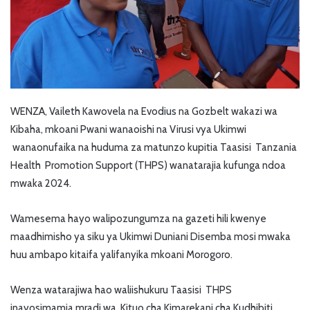
WENZA, Vaileth Kawovela na Evodius na Gozbelt wakazi wa
Kibaha, mkoani Pwani wanaoishi na Virusi vya Ukimwi
wanaonufaika na huduma za matunzo kupitia Taasisi Tanzania
Health Promotion Support (THPS) wanatarajia kufunga ndoa
mwaka 2024.
Wamesema hayo walipozungumza na gazeti hili kwenye
maadhimisho ya siku ya Ukimwi Duniani Disemba mosi mwaka
huu ambapo kitaifa yalifanyika mkoani Morogoro.
Wenza watarajiwa hao waliishukuru Taasisi THPS
inayosimamia mradi wa Kituo cha Kimarekani cha Kudhibiti