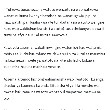
“ Tulikuwa tunacheza na watoto wenzetu na wao walikuwa
wanatusukuma kwenye bembea na wanatugawia pipi na
maziwa”, ilinipa furaha kwa vile tunakutana na watoto wengine
huku wao wakituhumiza sisi ( watoto) tusiachekunywa dawa ili
tuwe na afya nzuri “ alisisitiza Kawovela.
Kawovela alisema, wakati mwingine watumishi hao walitumia
mbinu za kuchukua mfano wa dawa sijui ni za kutuliza maumivu
na kuzimeza mbele ya watoto na kitendo hicho kilikuwa
kuonesha hakuna madhara yoyote.
Alisema kitendo hicho kiliwahamasisha wao ( watoto) kujenga
shauku ya kupenda kwenda Kituo cha Afya kila mwisho wa
mwezi kukutana na watoto wenzao ili wapatiwe maziwa na
pipi.