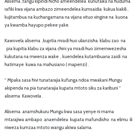
Alisema ,tangu kipindi hicho ameendelea kunufaika na huduma
rafiki kwa vijana ambazo zimeendelea kumsaidia kukua kiakili ,
kujitambua na kuchangamana na vijana vituo vingine na kuona
ya kwamba hayupo pekee yake.
Kawovela alisema ,kupitia mradi huo ulianzisha klabu zao na
pia kupitia klabu za vijana chini ya mradi huo zimemwezesha
kukutana na mwenza wake , kuendelea kutambuana zaidi na
hatimaye kuwa na mahusiano ( mapenzi) .
“ Mpaka sasa hivi tunatarajia kufunga ndoa mwakani Mungu
akipenda na pia tunatarajia kupata mtoto siku za karibuni “
alisema Kawovela .
Alisema anamshukuru Mungu kwa sasa yenye ni mama
mtarajiwa ambapo anaendelea kupata mafundisho na elimu ili
niweza kumzaa mtoto wangu akiwa salama.