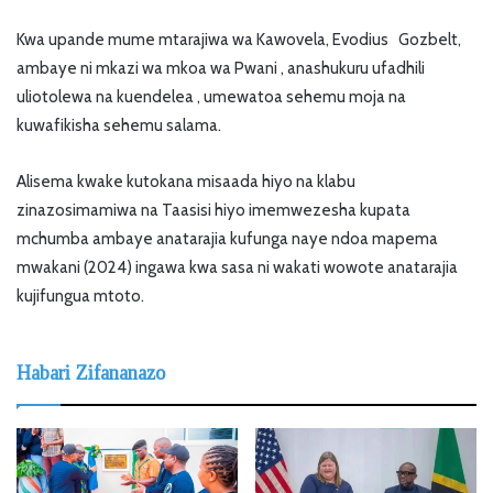
Kwa upande mume mtarajiwa wa Kawovela, Evodius Gozbelt,
ambaye ni mkazi wa mkoa wa Pwani , anashukuru ufadhili
uliotolewa na kuendelea , umewatoa sehemu moja na
kuwafikisha sehemu salama.
Alisema kwake kutokana misaada hiyo na klabu
zinazosimamiwa na Taasisi hiyo imemwezesha kupata
mchumba ambaye anatarajia kufunga naye ndoa mapema
mwakani (2024) ingawa kwa sasa ni wakati wowote anatarajia
kujifungua mtoto.
Habari Zifananazo