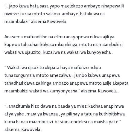
“… japo kuwa hata sasa yapo maelekezo ambayo ninapewa ili
niweze kuzaa mtoto salama ambaye hatakuwa na
maambukizi” alisema Kawovela
Anasema mafundisho na elimu anayopewa ni kwa ajili ya
kupewa tahadhari kuhusu mkumkinga mtoto na maambukizi
wakati wa ujauzito , kuzaliwa na wakati wa kunyoyesha .
“ Wakati wa ujauzito ukipata haya mafunzo ndipo
tunazungumzia mtoto amezaliwa …jambo kubwa unapewa
tahadhari dawa za kinga ambazo anapewa mtoto asije akapata
maambukizi wakati wa kumyonyesha “ alisema Kawovela .
“…anazitumia hizo dawa na baada ya miezi kadhaa anapimwa
afya yake , mara ya kwanza , ya pili nay a tatu na kuthibitishwa
kama hanaa maambukizi basi anaendelea na maisha yake “
alisema Kawovela .