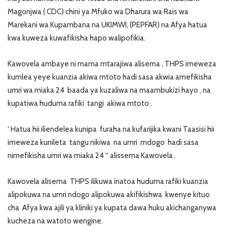
Magonjwa ( CDC) chini ya Mfuko wa Dharura wa Rais wa
Marekani wa Kupambana na UKIMWI, (PEPFAR) na Afya hatua
kwa kuweza kuwafikisha hapo walipofikia.
Kawovela ambaye ni mama mtarajiwa alisema , THPS imeweza
kumlea yeye kuanzia akiwa mtoto hadi sasa akwia amefikisha
umri wa miaka 24 baada ya kuzaliwa na maambukizi hayo , na
kupatiwa huduma rafiki tangi akiwa mtoto .
‘ Hatua hii iliendelea kunipa furaha na kufarijika kwani Taasisi hii
imeweza kunileta tangu nikiwa na umri mdogo hadi sasa
nimefikisha umri wa miaka 24 “ alissema Kawovela .
Kawovela alisema THPS ilikuwa inatoa huduma rafiki kuanzia
alipokuwa na umri ndogo alipokuwa akifikishwa kwenye kituo
cha Afya kwa ajili ya kliniki ya kupata dawa huku akichanganywa
kucheza na watoto wengine.