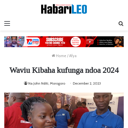
Menu
Ta
Home
/
Afya
Waviu Kibaha kufunga ndoa 2024
Na John Nditi, Morogoro
December 2, 2023