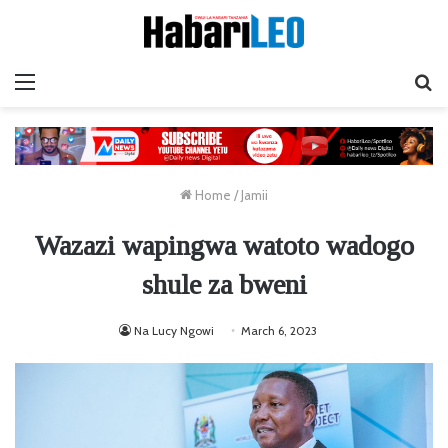
Menu
Ta
Home
/
Jamii
Wazazi wapingwa watoto wadogo
shule za bweni
Na Lucy Ngowi
March 6, 2023