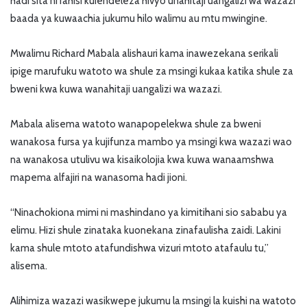
hadi sita ni rahisi kuiendeleza hivyo unahitaji uangalizi wa wazazi
baada ya kuwaachia jukumu hilo walimu au mtu mwingine.
Mwalimu Richard Mabala alishauri kama inawezekana serikali
ipige marufuku watoto wa shule za msingi kukaa katika shule za
bweni kwa kuwa wanahitaji uangalizi wa wazazi.
Mabala alisema watoto wanapopelekwa shule za bweni
wanakosa fursa ya kujifunza mambo ya msingi kwa wazazi wao
na wanakosa utulivu wa kisaikolojia kwa kuwa wanaamshwa
mapema alfajiri na wanasoma hadi jioni.
“Ninachokiona mimi ni mashindano ya kimitihani sio sababu ya
elimu. Hizi shule zinataka kuonekana zinafaulisha zaidi. Lakini
kama shule mtoto atafundishwa vizuri mtoto atafaulu tu,”
alisema.
Alihimiza wazazi wasikwepe jukumu la msingi la kuishi na watoto