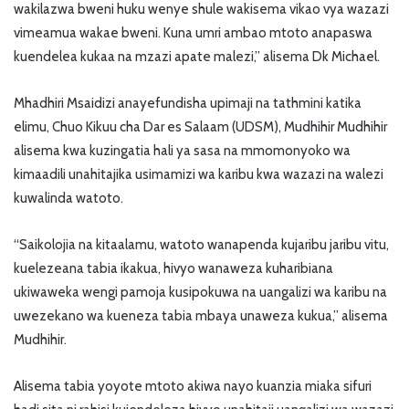
wakilazwa bweni huku wenye shule wakisema vikao vya wazazi
vimeamua wakae bweni. Kuna umri ambao mtoto anapaswa
kuendelea kukaa na mzazi apate malezi,” alisema Dk Michael.
Mhadhiri Msaidizi anayefundisha upimaji na tathmini katika
elimu, Chuo Kikuu cha Dar es Salaam (UDSM), Mudhihir Mudhihir
alisema kwa kuzingatia hali ya sasa na mmomonyoko wa
kimaadili unahitajika usimamizi wa karibu kwa wazazi na walezi
kuwalinda watoto.
“Saikolojia na kitaalamu, watoto wanapenda kujaribu jaribu vitu,
kuelezeana tabia ikakua, hivyo wanaweza kuharibiana
ukiwaweka wengi pamoja kusipokuwa na uangalizi wa karibu na
uwezekano wa kueneza tabia mbaya unaweza kukua,” alisema
Mudhihir.
Alisema tabia yoyote mtoto akiwa nayo kuanzia miaka sifuri