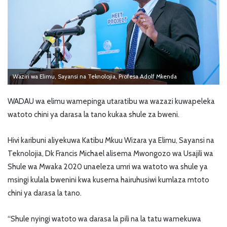
Waziri wa Elimu, Sayansi na Teknolojia, Profesa Adolf Mkenda
WADAU wa elimu wamepinga utaratibu wa wazazi kuwapeleka
watoto chini ya darasa la tano kukaa shule za bweni.
Hivi karibuni aliyekuwa Katibu Mkuu Wizara ya Elimu, Sayansi na
Teknolojia, Dk Francis Michael alisema Mwongozo wa Usajili wa
Shule wa Mwaka 2020 unaeleza umri wa watoto wa shule ya
msingi kulala bwenini kwa kusema hairuhusiwi kumlaza mtoto
chini ya darasa la tano.
“Shule nyingi watoto wa darasa la pili na la tatu wamekuwa