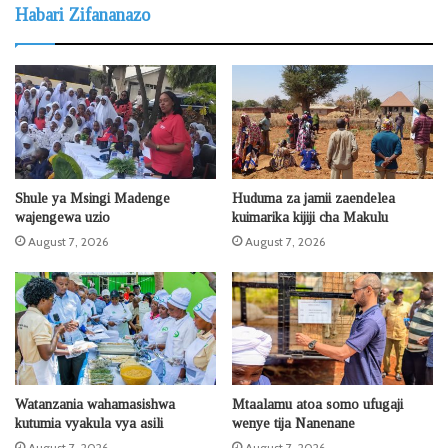
Habari Zifananazo
Shule ya Msingi Madenge
Huduma za jamii zaendelea
wajengewa uzio
kuimarika kijiji cha Makulu
August 7, 2026
August 7, 2026
Watanzania wahamasishwa
Mtaalamu atoa somo ufugaji
kutumia vyakula vya asili
wenye tija Nanenane
August 7, 2026
August 7, 2026