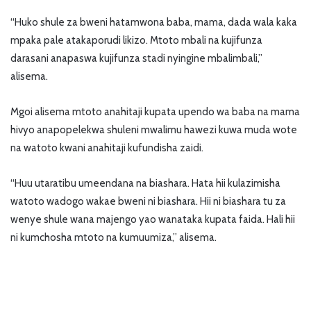
“Huko shule za bweni hatamwona baba, mama, dada wala kaka
mpaka pale atakaporudi likizo. Mtoto mbali na kujifunza
darasani anapaswa kujifunza stadi nyingine mbalimbali,”
alisema.
Mgoi alisema mtoto anahitaji kupata upendo wa baba na mama
hivyo anapopelekwa shuleni mwalimu hawezi kuwa muda wote
na watoto kwani anahitaji kufundisha zaidi.
“Huu utaratibu umeendana na biashara. Hata hii kulazimisha
watoto wadogo wakae bweni ni biashara. Hii ni biashara tu za
wenye shule wana majengo yao wanataka kupata faida. Hali hii
ni kumchosha mtoto na kumuumiza,” alisema.