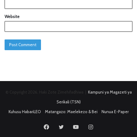
Website
© Copyright 2026, Haki Zote Zimehifadhiwa |
Kampuni ya Magazeti ya
Serikali (TSN)
Kuhusu HabariLEO
Matangazo: Maelekezo & Bei
Nunua E-Paper
Facebook
Twitter
YouTube
Instagram