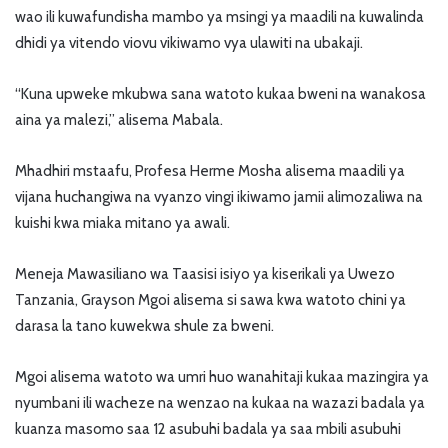
wao ili kuwafundisha mambo ya msingi ya maadili na kuwalinda
dhidi ya vitendo viovu vikiwamo vya ulawiti na ubakaji.
“Kuna upweke mkubwa sana watoto kukaa bweni na wanakosa
aina ya malezi,” alisema Mabala.
Mhadhiri mstaafu, Profesa Herme Mosha alisema maadili ya
vijana huchangiwa na vyanzo vingi ikiwamo jamii alimozaliwa na
kuishi kwa miaka mitano ya awali.
Meneja Mawasiliano wa Taasisi isiyo ya kiserikali ya Uwezo
Tanzania, Grayson Mgoi alisema si sawa kwa watoto chini ya
darasa la tano kuwekwa shule za bweni.
Mgoi alisema watoto wa umri huo wanahitaji kukaa mazingira ya
nyumbani ili wacheze na wenzao na kukaa na wazazi badala ya
kuanza masomo saa 12 asubuhi badala ya saa mbili asubuhi