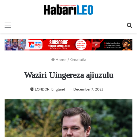
Menu
Ta
Home
/
Kimataifa
Waziri Uingereza ajiuzulu
LONDON, England
December 7, 2023