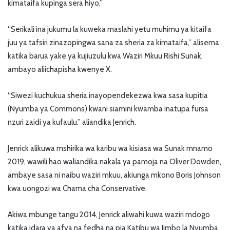
kimataifa kupinga sera hiyo,”
“Serikali ina jukumu la kuweka maslahi yetu muhimu ya kitaifa
juu ya tafsiri zinazopingwa sana za sheria za kimataifa,” alisema
katika barua yake ya kujiuzulu kwa Waziri Mkuu Rishi Sunak,
ambayo aliichapisha kwenye X.
“Siwezi kuchukua sheria inayopendekezwa kwa sasa kupitia
(Nyumba ya Commons) kwani siamini kwamba inatupa fursa
nzuri zaidi ya kufaulu.” aliandika Jenrich.
Jenrick alikuwa mshirika wa karibu wa kisiasa wa Sunak mnamo
2019, wawili hao waliandika nakala ya pamoja na Oliver Dowden,
ambaye sasa ni naibu waziri mkuu, akiunga mkono Boris Johnson
kwa uongozi wa Chama cha Conservative.
Akiwa mbunge tangu 2014, Jenrick aliwahi kuwa waziri mdogo
katika idara ya afya na fedha na pia Katibu wa Jimbo la Nyumba,