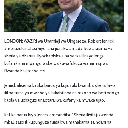
LONDON
: WAZIRI wa Uhamiaji wa Uingereza, Robert Jenrick
amejiuzulu nafasi hiyo jana jioni kwa madai kuwa rasimu ya
sheria ya dharura iliyochapishwa na serikali inayolenga
kufanikisha mpango wake wa kuwafukuza wahamiaji wa
Rwanda haijitoshelezi.
Jenrick alisema katika barua ya kujiuzulu kwamba sheria hiyo
ilitoa fursa ya mwisho ya kukabiliana na mzozo wa boti ndogo
kabla ya uchaguzi unaotarajiwa kufanyika mwaka ujao.
Katika barua hiyo Jenrick ameandika: “Sheria ilihitaji kwenda
mbali zaidi ili kupunguza fursa kwa mahakama za ndani na