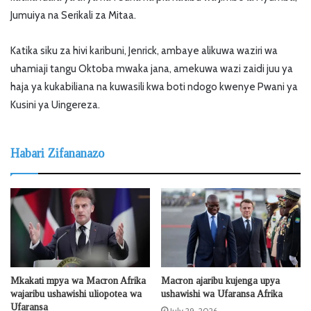
Jumuiya na Serikali za Mitaa.
Katika siku za hivi karibuni, Jenrick, ambaye alikuwa waziri wa
uhamiaji tangu Oktoba mwaka jana, amekuwa wazi zaidi juu ya
haja ya kukabiliana na kuwasili kwa boti ndogo kwenye Pwani ya
Kusini ya Uingereza.
Habari Zifananazo
Mkakati mpya wa Macron Afrika
Macron ajaribu kujenga upya
wajaribu ushawishi uliopotea wa
ushawishi wa Ufaransa Afrika
Ufaransa
July 29, 2026