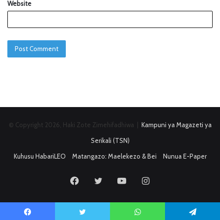
Website
© Copyright 2026, Haki Zote Zimehifadhiwa |
Kampuni ya Magazeti ya
Serikali (TSN)
Kuhusu HabariLEO
Matangazo: Maelekezo & Bei
Nunua E-Paper
Facebook
Twitter
YouTube
Instagram