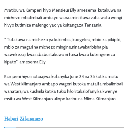
Mratibu wa Kampeni hiyo Mensieur Elly amesema kutakuwa na
michezo mbalimbali ambayo wanaamini itawavutia watu wengi
hivyo kutimiza malengo yao ya kuitangaza Tanzania.
” Tutakuwa na michezo ya kukimbia, kuogelea, mbio za pikipiki,
mbio za magari na michezo mingine,ninawakaribisha pia
wawekezaji kwasababu itakuwa ni fursa kwao kutengeneza
kipato” amesema Elly
Kampeni hiyo inatarajiwa kufanyika June 24 na 25 katika msitu
wa West kilimanjaro ambapo wageni kutoka mataifa mbalimbali
wanatarajiwa kushiriki katika tukio hilo litakalofanyika kwenye
msitu wa West Kilimanjaro uliopo karibu na Mlima Kilimanjaro.
Habari Zifananazo