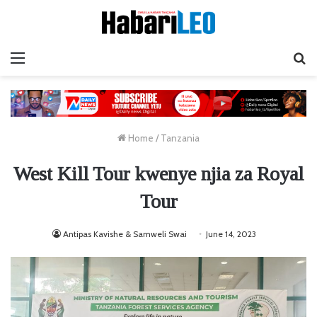
Menu
Ta
Home
/
Tanzania
West Kill Tour kwenye njia za Royal
Tour
Antipas Kavishe & Samweli Swai
June 14, 2023