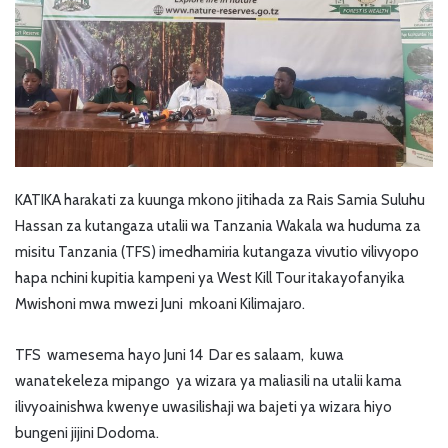
KATIKA harakati za kuunga mkono jitihada za Rais Samia Suluhu
Hassan za kutangaza utalii wa Tanzania Wakala wa huduma za
misitu Tanzania (TFS) imedhamiria kutangaza vivutio vilivyopo
hapa nchini kupitia kampeni ya West Kill Tour itakayofanyika
Mwishoni mwa mwezi Juni mkoani Kilimajaro.
TFS wamesema hayo Juni 14 Dar es salaam, kuwa
wanatekeleza mipango ya wizara ya maliasili na utalii kama
ilivyoainishwa kwenye uwasilishaji wa bajeti ya wizara hiyo
bungeni jijini Dodoma.