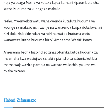
hoja ya Luaga Mpina ya kutaka kujua kama ni kipaumbele cha
kutoa huduma za kuongeza makalio.
“Mhe. Mwenyekiti watu wanakwenda kutafuta huduma ya
kuongeza makalio nchi za nje na wanaenda kulipa dola, kwanini
hizi dola zisibakie ndani ya nchi na watoa huduma wetu
wanaweza kutoa huduma hizo.” Amesema Waziri Ummy.
Amesema fedha hizo ndizo zinazotumika kutoa huduma za
msamaha kwa wasiojiweza, lakini pia ndio tunatumia kutibia
mama wajawazito pamoja na watoto waliochini ya umri wa
miaka mitano.
Habari Zifananazo