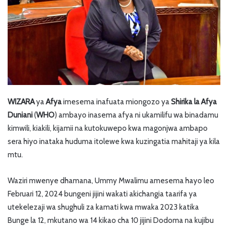
WIZARA
ya
Afya
imesema inafuata miongozo ya
Shirika la Afya
Duniani
(
WHO
) ambayo inasema afya ni ukamilifu wa binadamu
kimwili, kiakili, kijamii na kutokuwepo kwa magonjwa ambapo
sera hiyo inataka huduma itolewe kwa kuzingatia mahitaji ya kila
mtu.
Waziri mwenye dhamana, Ummy Mwalimu amesema hayo leo
Februari 12, 2024 bungeni jijini wakati akichangia taarifa ya
utekelezaji wa shughuli za kamati kwa mwaka 2023 katika
Bunge la 12, mkutano wa 14 kikao cha 10 jijini Dodoma na kujibu