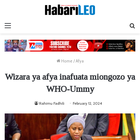
Menu
Ta
Home
/
Afya
Wizara ya afya inafuata miongozo ya
WHO-Ummy
Rahimu Fadhili
February 12, 2024