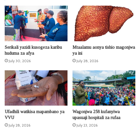
Serikali yazidi kusogeza karibu
Mtaalamu aonya tishio magonjwa
huduma za afya
ya ini
July 30, 2026
July 28, 2026
Ufadhili watikisa mapambano ya
Wagonjwa 258 kufanyiwa
VVU
upasuaji hospitali za rufaa
July 28, 2026
July 23, 2026