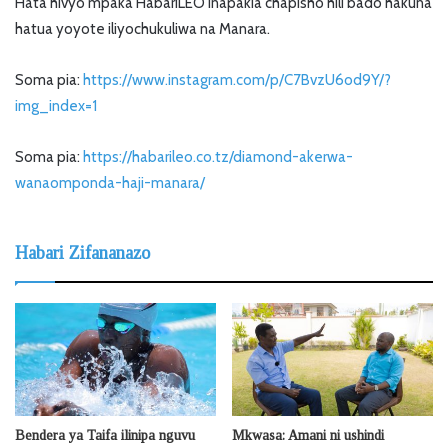
Hata hivyo mpaka HabariLEO inapakia chapisho hili bado hakuna
hatua yoyote iliyochukuliwa na Manara.
Soma pia:
https://www.instagram.com/p/C7BvzU6od9Y/?
img_index=1
Soma pia:
https://habarileo.co.tz/diamond-akerwa-
wanaomponda-haji-manara/
Habari Zifananazo
Bendera ya Taifa ilinipa nguvu
Mkwasa: Amani ni ushindi