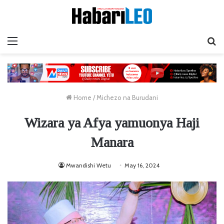
Menu
Ta
Home
/
Michezo na Burudani
Wizara ya Afya yamuonya Haji
Manara
Mwandishi Wetu
May 16, 2024