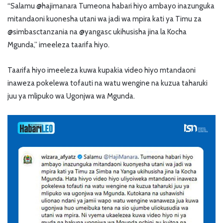
“Salamu @hajimanara Tumeona habari hiyo ambayo inazunguka
mitandaoni kuonesha utani wa jadi wa mpira kati ya Timu za
@simbasctanzania na @yangasc ukihusisha jina la Kocha
Mgunda,” imeeleza taarifa hiyo.
Taarifa hiyo imeeleza kuwa kupakia video hiyo mtandaoni
inaweza pokelewa tofauti na watu wengine na kuzua taharuki
juu ya mlipuko wa Ugonjwa wa Mgunda.