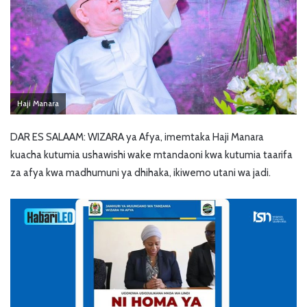
Haji Manara
DAR ES SALAAM: WIZARA ya Afya, imemtaka Haji Manara
kuacha kutumia ushawishi wake mtandaoni kwa kutumia taarifa
za afya kwa madhumuni ya dhihaka, ikiwemo utani wa jadi.