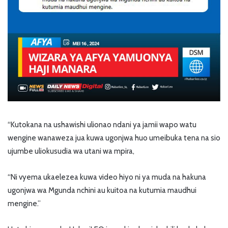
“Kutokana na ushawishi ulionao ndani ya jamii wapo watu
wengine wanaweza jua kuwa ugonjwa huo umeibuka tena na sio
ujumbe uliokusudia wa utani wa mpira,
“Ni vyema ukaelezea kuwa video hiyo ni ya muda na hakuna
ugonjwa wa Mgunda nchini au kuitoa na kutumia maudhui
mengine.”