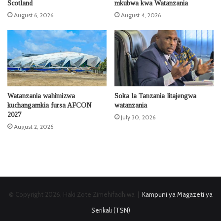
Scotland
mkubwa kwa Watanzania
August 6, 2026
August 4, 2026
Watanzania wahimizwa
Soka la Tanzania litajengwa
kuchangamkia fursa AFCON
watanzania
2027
July 30, 2026
August 2, 2026
© Copyright 2026, Haki Zote Zimehifadhiwa |
Kampuni ya Magazeti ya
Serikali (TSN)