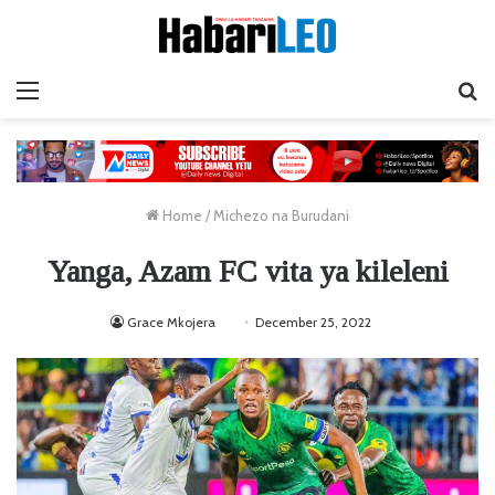
Menu
Ta
Home
/
Michezo na Burudani
Yanga, Azam FC vita ya kileleni
Grace Mkojera
December 25, 2022