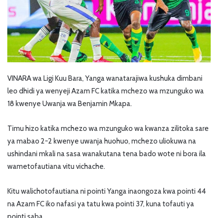
VINARA wa Ligi Kuu Bara, Yanga wanatarajiwa kushuka dimbani
leo dhidi ya wenyeji Azam FC katika mchezo wa mzunguko wa
18 kwenye Uwanja wa Benjamin Mkapa.
Timu hizo katika mchezo wa mzunguko wa kwanza zilitoka sare
ya mabao 2-2 kwenye uwanja huohuo, mchezo uliokuwa na
ushindani mkali na sasa wanakutana tena bado wote ni bora ila
wametofautiana vitu vichache.
Kitu walichotofautiana ni pointi Yanga inaongoza kwa pointi 44
na Azam FC iko nafasi ya tatu kwa pointi 37, kuna tofauti ya
pointi saba.