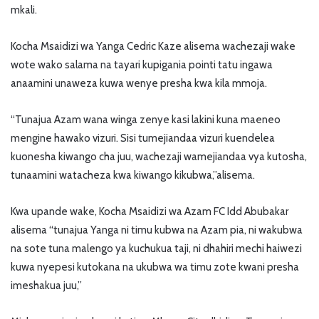
mkali.
Kocha Msaidizi wa Yanga Cedric Kaze alisema wachezaji wake
wote wako salama na tayari kupigania pointi tatu ingawa
anaamini unaweza kuwa wenye presha kwa kila mmoja.
“Tunajua Azam wana winga zenye kasi lakini kuna maeneo
mengine hawako vizuri. Sisi tumejiandaa vizuri kuendelea
kuonesha kiwango cha juu, wachezaji wamejiandaa vya kutosha,
tunaamini watacheza kwa kiwango kikubwa,”alisema.
Kwa upande wake, Kocha Msaidizi wa Azam FC Idd Abubakar
alisema “tunajua Yanga ni timu kubwa na Azam pia, ni wakubwa
na sote tuna malengo ya kuchukua taji, ni dhahiri mechi haiwezi
kuwa nyepesi kutokana na ukubwa wa timu zote kwani presha
imeshakua juu,”