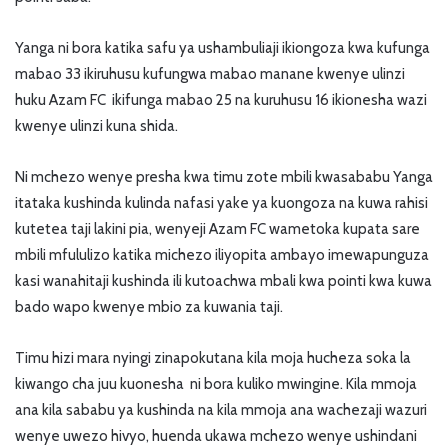
Yanga ni bora katika safu ya ushambuliaji ikiongoza kwa kufunga
mabao 33 ikiruhusu kufungwa mabao manane kwenye ulinzi
huku Azam FC ikifunga mabao 25 na kuruhusu 16 ikionesha wazi
kwenye ulinzi kuna shida.
Ni mchezo wenye presha kwa timu zote mbili kwasababu Yanga
itataka kushinda kulinda nafasi yake ya kuongoza na kuwa rahisi
kutetea taji lakini pia, wenyeji Azam FC wametoka kupata sare
mbili mfululizo katika michezo iliyopita ambayo imewapunguza
kasi wanahitaji kushinda ili kutoachwa mbali kwa pointi kwa kuwa
bado wapo kwenye mbio za kuwania taji.
Timu hizi mara nyingi zinapokutana kila moja hucheza soka la
kiwango cha juu kuonesha ni bora kuliko mwingine. Kila mmoja
ana kila sababu ya kushinda na kila mmoja ana wachezaji wazuri
wenye uwezo hivyo, huenda ukawa mchezo wenye ushindani