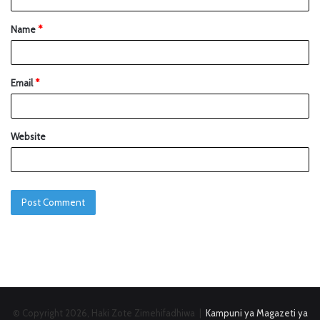
Name
*
Email
*
Website
© Copyright 2026, Haki Zote Zimehifadhiwa |
Kampuni ya Magazeti ya