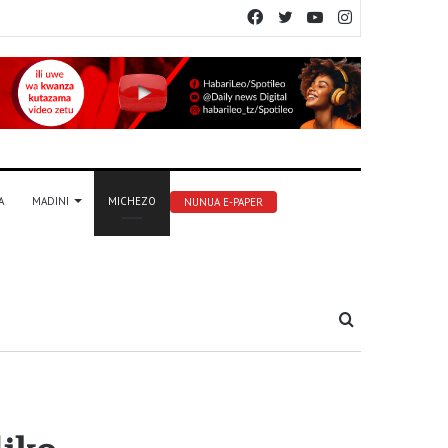
Facebook
Twitter
YouTube
Instagram
A
MADINI
MICHEZO
NUNUA E-PAPER
Tafuta