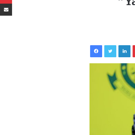
”Ya
Sambaza kupitia barua pepe
Facebook
Twitter
LinkedIn