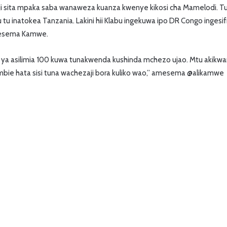
ji sita mpaka saba wanaweza kuanza kwenye kikosi cha Mamelodi. Tu
tu inatokea Tanzania. Lakini hii Klabu ingekuwa ipo DR Congo ingesif
amesema Kamwe.
di ya asilimia 100 kuwa tunakwenda kushinda mchezo ujao. Mtu akikw
bie hata sisi tuna wachezaji bora kuliko wao,” amesema @alikamwe