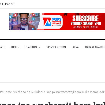
a E-Paper
SA
JAMII
BIASHARA
SAYANSI & TEKN.
AFYA
HABARI KWA KIN
Home
/
Michezo na Burudani
/
”Yanga ina wachezaji bora kuliko Mamelodi“