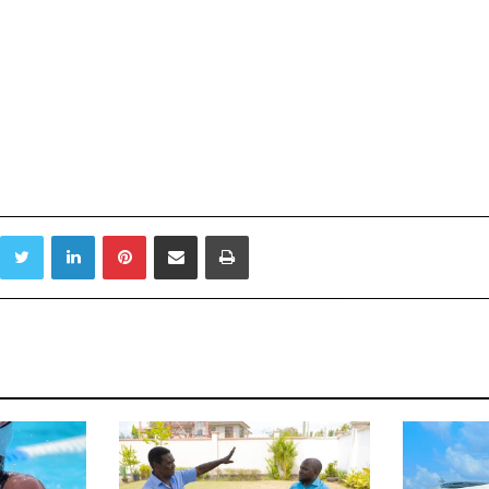
Twitter
LinkedIn
Pinterest
Sambaza kupitia barua pepe
Print