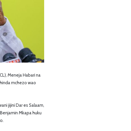
CL), Meneja Habari na
shinda mchezo wao
i jijini Dar es Salaam,
Benjamin Mkapa huku
o.