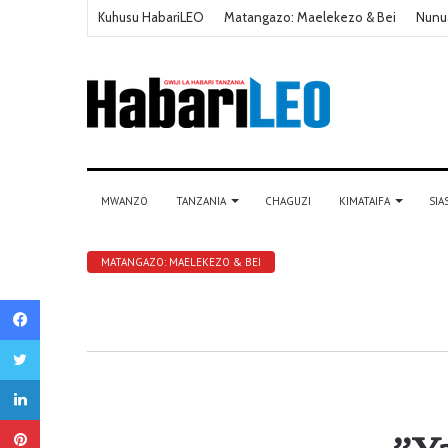
Kuhusu HabariLEO
Matangazo: Maelekezo & Bei
Nunu
MWANZO
TANZANIA
CHAGUZI
KIMATAIFA
SIA
MATANGAZO: MAELEKEZO & BEI
Facebook
Twitter
LinkedIn
Pinterest