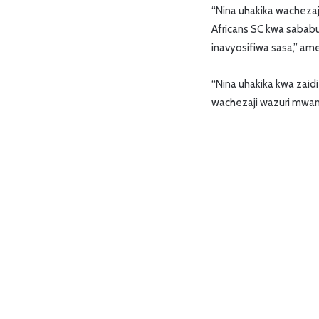
“Nina uhakika wacheza
Africans SC kwa sababu 
inavyosifiwa sasa,” 
“Nina uhakika kwa zai
wachezaji wazuri mwam