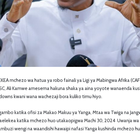
EA mchezo wa hatua ya robo fainali ya Ligi ya Mabingwa Afrika (CAF
 SC, Ali Kamwe amesema hakuna shaka ya aina yoyote wanaenda ku
owns kwani wana wachezaji bora kuliko timu hiyo.
mbo katika ofisi za Makao Makuu ya Yanga, Mtaa wa Twiga na Jangwan
ekea katika mchezo huo utakaopigwa Machi 30, 2024 Uwanja wa 
mbuzi wengi na waandishi hawaipi nafasi Yanga kushinda mchezo hu