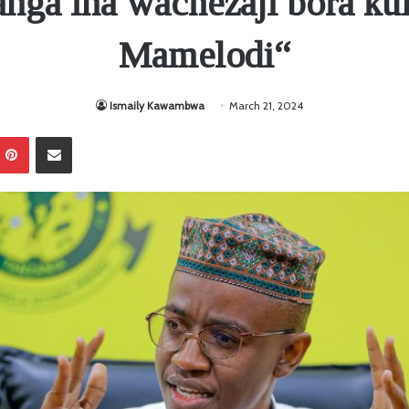
nga ina wachezaji bora ku
Mamelodi“
Ismaily Kawambwa
March 21, 2024
Pinterest
Sambaza kupitia barua pepe