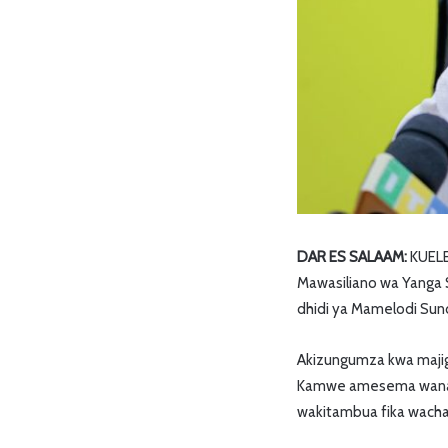
DAR ES SALAAM:
KUELEK
Mawasiliano wa Yanga
dhidi ya Mamelodi Sund
Akizungumza kwa majiga
Kamwe amesema wanael
wakitambua fika wacha