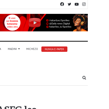
Facebook
Twitter
YouTube
Instagram
A
MADINI
MICHEZO
NUNUA E-PAPER
Tafuta