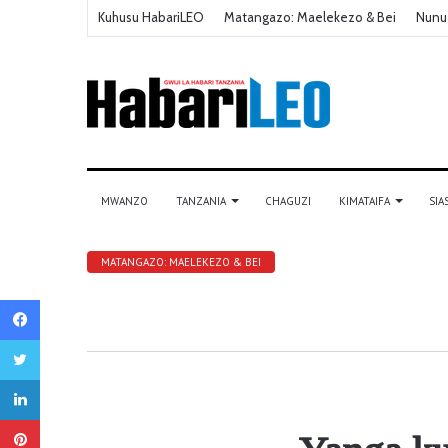
Kuhusu HabariLEO
Matangazo: Maelekezo & Bei
Nunu
MWANZO
TANZANIA
CHAGUZI
KIMATAIFA
SIA
MATANGAZO: MAELEKEZO & BEI
Facebook
Twitter
LinkedIn
Pinterest