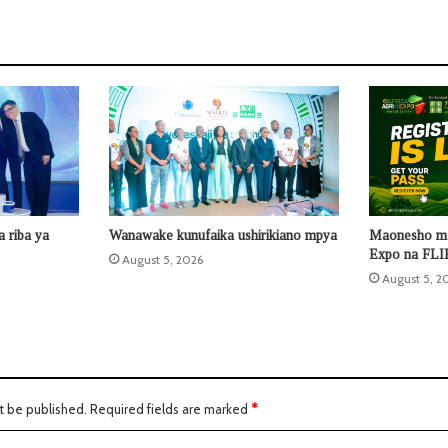
 riba ya
Wanawake kunufaika ushirikiano mpya
Maonesho ma
Expo na FLIP
August 5, 2026
August 5, 2
t be published.
Required fields are marked
*