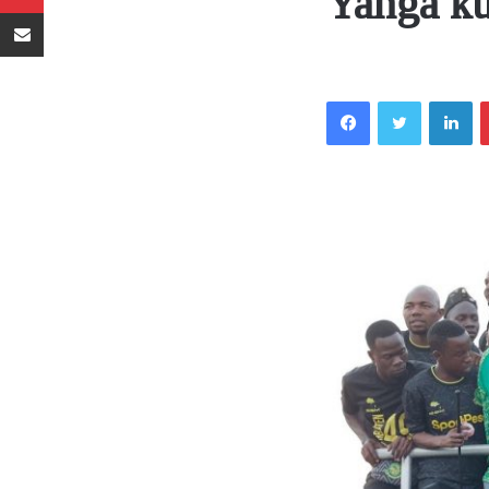
Yanga ku
Sambaza kupitia barua pepe
Facebook
Twitter
LinkedIn