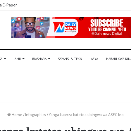
a E-Paper
SA
JAMII
BIASHARA
SAYANSI & TEKN.
AFYA
HABARI KWA KIN
Home
/
Infographics
/
Yanga kuanza kutetea ubingwa wa ASFC leo