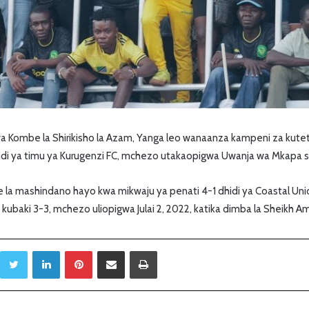
ombe la Shirikisho la Azam, Yanga leo wanaanza kampeni za kutetea
i ya timu ya Kurugenzi FC, mchezo utakaopigwa Uwanja wa Mkapa sa
 la mashindano hayo kwa mikwaju ya penati 4-1 dhidi ya Coastal Un
ubaki 3-3, mchezo uliopigwa Julai 2, 2022, katika dimba la Sheikh Amri
Twitter
LinkedIn
Pinterest
Sambaza kupitia barua pepe
Print