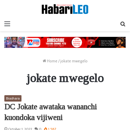
Menu
Ta
Home
/
jokate mwegelo
jokate mwegelo
Biashara
DC Jokate awataka wananchi
kuondoka vijiweni
October 1, 2022
0
1,587