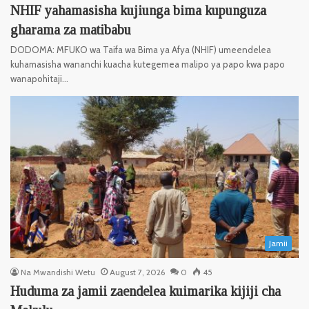
NHIF yahamasisha kujiunga bima kupunguza
gharama za matibabu
DODOMA: MFUKO wa Taifa wa Bima ya Afya (NHIF) umeendelea
kuhamasisha wananchi kuacha kutegemea malipo ya papo kwa papo
wanapohitaji…
Jamii
Na Mwandishi Wetu
August 7, 2026
0
45
Huduma za jamii zaendelea kuimarika kijiji cha