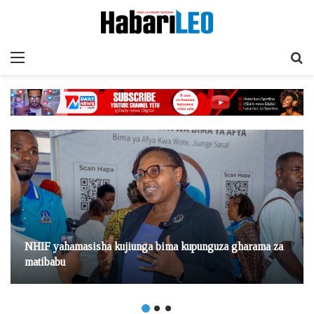
Menu
Ta
NHIF yahamasisha kujiunga bima kupunguza gharama za
matibabu