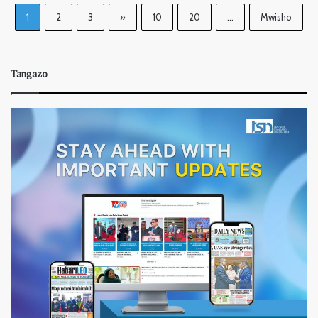
1
2
3
»
10
20
...
Mwisho
Tangazo