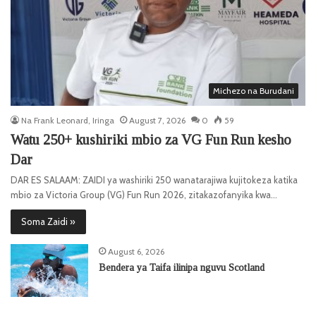
Michezo na Burudani
Na Frank Leonard, Iringa
August 7, 2026
0
59
Watu 250+ kushiriki mbio za VG Fun Run kesho
Dar
DAR ES SALAAM: ZAIDI ya washiriki 250 wanatarajiwa kujitokeza katika
mbio za Victoria Group (VG) Fun Run 2026, zitakazofanyika kwa…
Soma Zaidi »
August 6, 2026
Bendera ya Taifa ilinipa nguvu Scotland