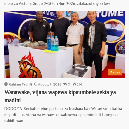
mbio za Victoria Group (VG) Fun Run 2026, zitakazofanyika kwa…
Madini
Rahimu Fadhili
August 7, 2026
0
214
Wanawake, vijana wapewa kipaumbele sekta ya
madini
DODOMA: Serikali imefungua fursa za biashara kwa Watanzania katika
migodi, huku vijana na wanawake wakipewa kipaumbele ili kuongeza
ushiriki wao…