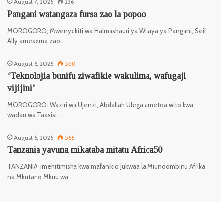
August 7, 2026
236
Pangani watangaza fursa zao la popoo
MOROGORO; Mwenyekiti wa Halmashauri ya Wilaya ya Pangani, Seif
Ally amesema zao…
August 6, 2026
550
‘Teknolojia bunifu ziwafikie wakulima, wafugaji
vijijini’
MOROGORO: Waziri wa Ujenzi, Abdallah Ulega ametoa wito kwa
wadau wa Taasisi…
August 6, 2026
566
Tanzania yavuna mikataba mitatu Africa50
TANZANIA imehitimisha kwa mafanikio Jukwaa la Miundombinu Afrika
na Mkutano Mkuu wa…