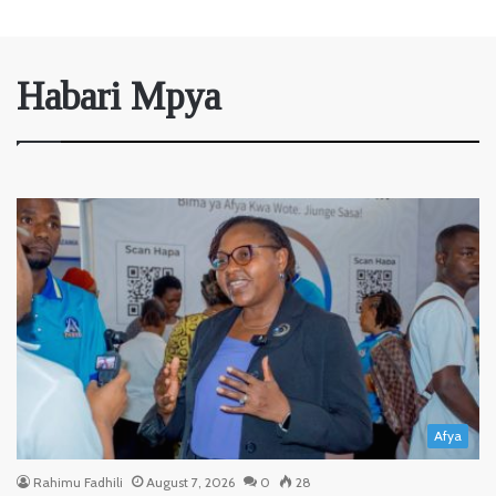
Habari Mpya
Afya
Rahimu Fadhili
August 7, 2026
0
28