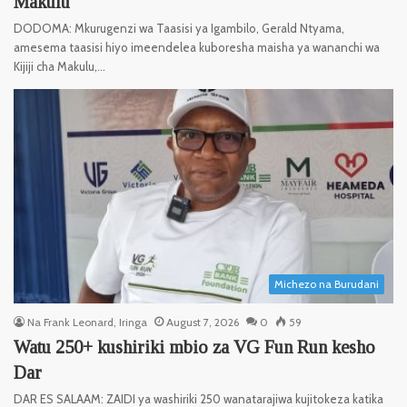
Makulu
DODOMA: Mkurugenzi wa Taasisi ya Igambilo, Gerald Ntyama,
amesema taasisi hiyo imeendelea kuboresha maisha ya wananchi wa
Kijiji cha Makulu,…
Michezo na Burudani
Na Frank Leonard, Iringa
August 7, 2026
0
59
Watu 250+ kushiriki mbio za VG Fun Run kesho
Dar
DAR ES SALAAM: ZAIDI ya washiriki 250 wanatarajiwa kujitokeza katika