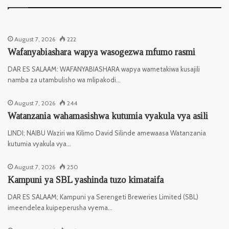
August 7, 2026
222
Wafanyabiashara wapya wasogezwa mfumo rasmi
DAR ES SALAAM: WAFANYABIASHARA wapya wametakiwa kusajili
namba za utambulisho wa mlipakodi…
August 7, 2026
244
Watanzania wahamasishwa kutumia vyakula vya asili
LINDI; NAIBU Waziri wa Kilimo David Silinde amewaasa Watanzania
kutumia vyakula vya…
August 7, 2026
250
Kampuni ya SBL yashinda tuzo kimataifa
DAR ES SALAAM; Kampuni ya Serengeti Breweries Limited (SBL)
imeendelea kuipeperusha vyema…