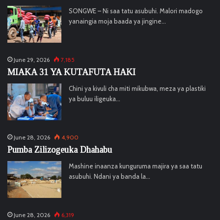
SONGWE – Ni saa tatu asubuhi. Malori madogo
yanaingia moja baada ya jingine…
June 29, 2026
7,185
MIAKA 31 YA KUTAFUTA HAKI
Chini ya kivuli cha miti mikubwa, meza ya plastiki
ya buluu iligeuka…
June 28, 2026
4,900
Pumba Zilizogeuka Dhahabu
Mashine inaanza kunguruma majira ya saa tatu
asubuhi. Ndani ya banda la…
June 28, 2026
6,319