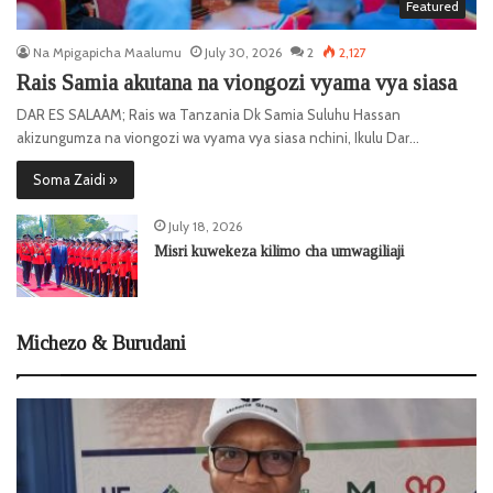
Featured
Na Mpigapicha Maalumu
July 30, 2026
2
2,127
Rais Samia akutana na viongozi vyama vya siasa
DAR ES SALAAM; Rais wa Tanzania Dk Samia Suluhu Hassan
akizungumza na viongozi wa vyama vya siasa nchini, Ikulu Dar…
Soma Zaidi »
July 18, 2026
Misri kuwekeza kilimo cha umwagiliaji
Michezo & Burudani