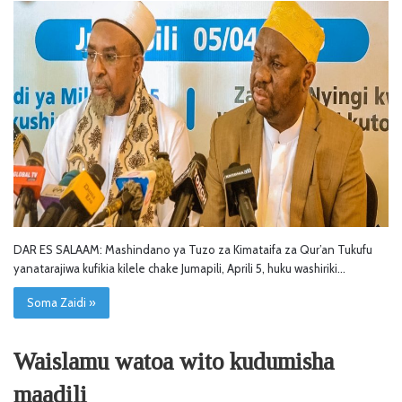
DAR ES SALAAM: Mashindano ya Tuzo za Kimataifa za Qur’an Tukufu
yanatarajiwa kufikia kilele chake Jumapili, Aprili 5, huku washiriki…
Soma Zaidi »
Waislamu watoa wito kudumisha
maadili