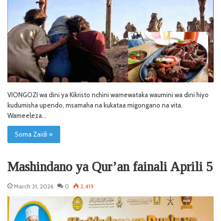
VIONGOZI wa dini ya Kikristo nchini wamewataka waumini wa dini hiyo
kudumisha upendo, msamaha na kukataa migongano na vita.
Wameeleza…
Soma Zaidi »
Mashindano ya Qur’an fainali Aprili 5
March 31, 2026
0
2,419