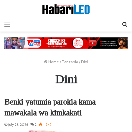
Menu
Ta
Home
/
Tanzania
/
Dini
Dini
Benki yatumia parokia kama
mawakala wa kimkakati
July 26, 2026
2
1,945