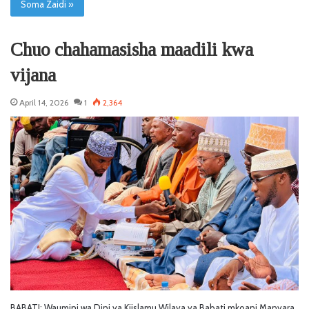
Soma Zaidi »
Chuo chahamasisha maadili kwa
vijana
April 14, 2026
1
2,364
‎BABATI: Waumini wa Dini ya Kiislamu Wilaya ya Babati mkoani Manyara