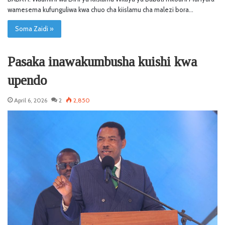
wamesema kufunguliwa kwa chuo cha kiislamu cha malezi bora…
Soma Zaidi »
Pasaka inawakumbusha kuishi kwa
upendo
April 6, 2026
2
2,850