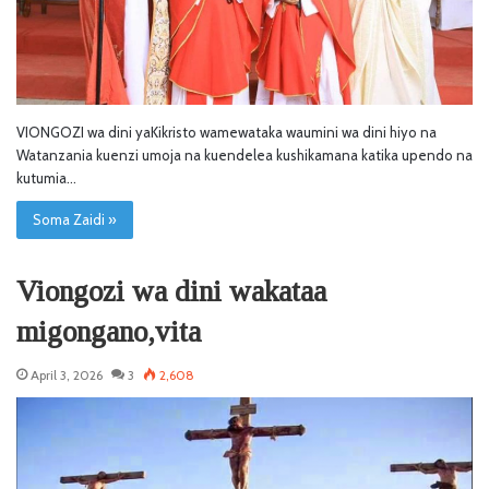
VIONGOZI wa dini yaKikristo wamewataka waumini wa dini hiyo na
Watanzania kuenzi umoja na kuendelea kushikamana katika upendo na
kutumia…
Soma Zaidi »
Viongozi wa dini wakataa
migongano,vita
April 3, 2026
3
2,608