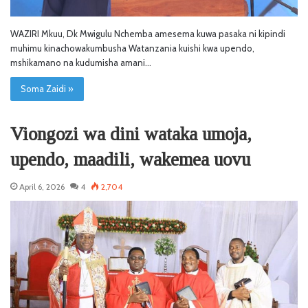
WAZIRI Mkuu, Dk Mwigulu Nchemba amesema kuwa pasaka ni kipindi
muhimu kinachowakumbusha Watanzania kuishi kwa upendo,
mshikamano na kudumisha amani…
Soma Zaidi »
Viongozi wa dini wataka umoja,
upendo, maadili, wakemea uovu
April 6, 2026
4
2,704