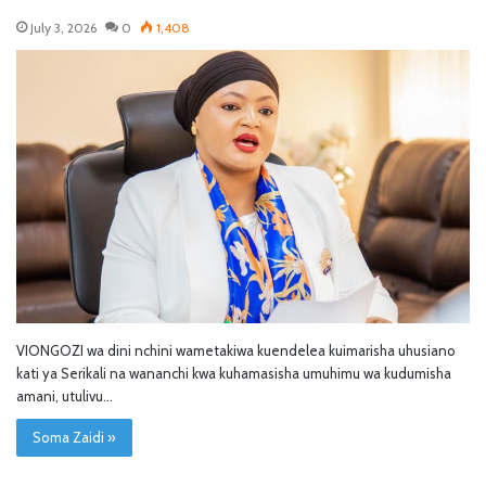
July 3, 2026
0
1,408
VIONGOZI wa dini nchini wametakiwa kuendelea kuimarisha uhusiano
kati ya Serikali na wananchi kwa kuhamasisha umuhimu wa kudumisha
amani, utulivu…
Soma Zaidi »