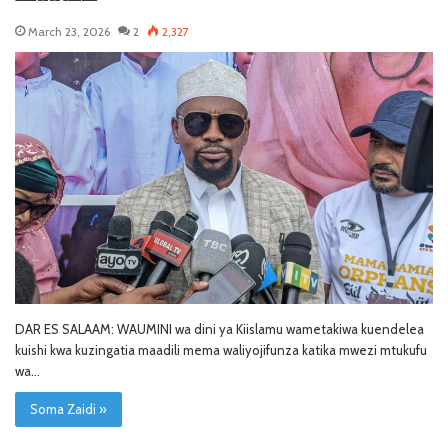
March 23, 2026
2
2,327
DAR ES SALAAM: WAUMINI wa dini ya Kiislamu wametakiwa kuendelea
kuishi kwa kuzingatia maadili mema waliyojifunza katika mwezi mtukufu
wa…
Soma Zaidi »