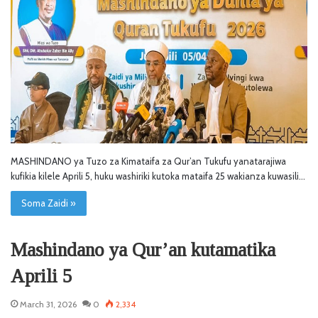
MASHINDANO ya Tuzo za Kimataifa za Qur’an Tukufu yanatarajiwa
kufikia kilele Aprili 5, huku washiriki kutoka mataifa 25 wakianza kuwasili…
Soma Zaidi »
Mashindano ya Qur’an kutamatika
Aprili 5
March 31, 2026
0
2,334