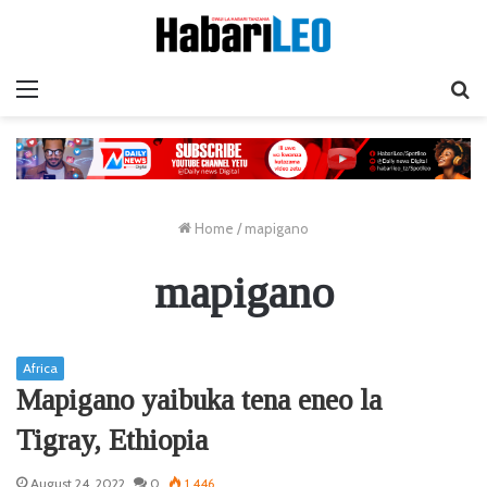
Menu
Ta
Home
/
mapigano
mapigano
Africa
Mapigano yaibuka tena eneo la
Tigray, Ethiopia
August 24, 2022
0
1,446