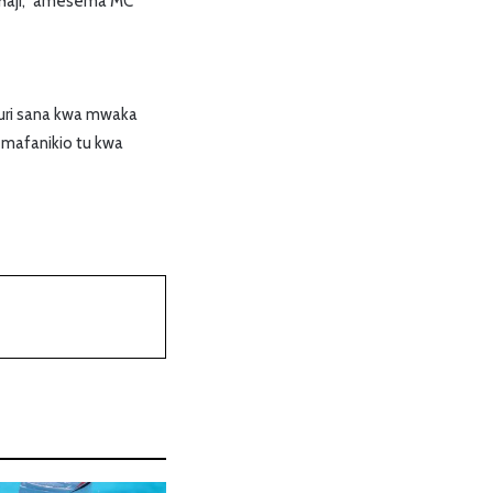
haji,” amesema MC
uri sana kwa mwaka
mafanikio tu kwa