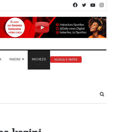
Facebook
Twitter
YouTube
Instagram
A
MADINI
MICHEZO
NUNUA E-PAPER
Tafuta