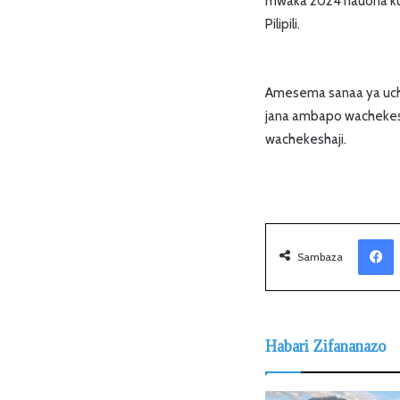
mwaka 2024 nauona ku
Pilipili.
Amesema sanaa ya uche
jana ambapo wachekes
wachekeshaji.
Facebook
Sambaza
Habari Zifananazo