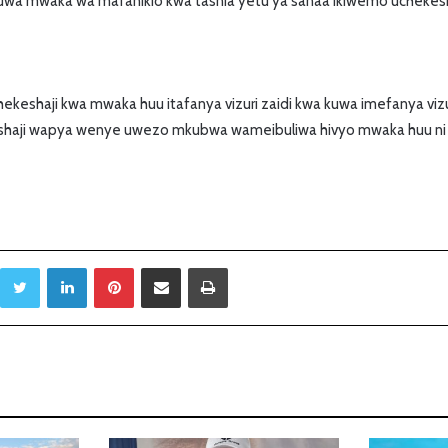
wa mwaka wa mafanikio kwa tasnia yetu ya sanaa ikiwemo uchekes
keshaji kwa mwaka huu itafanya vizuri zaidi kwa kuwa imefanya viz
haji wapya wenye uwezo mkubwa wameibuliwa hivyo mwaka huu ni 
Twitter
LinkedIn
Pinterest
Sambaza kupitia barua pepe
Print