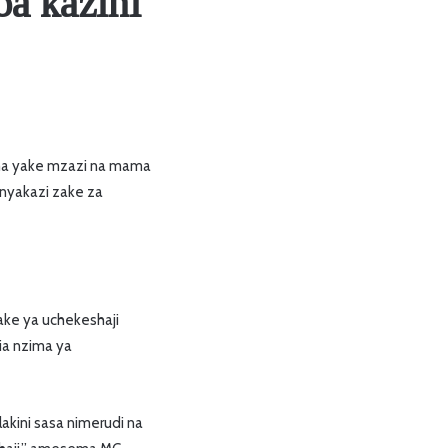
oa kazini
ama yake mzazi na mama
anyakazi zake za
ake ya uchekeshaji
a nzima ya
akini sasa nimerudi na