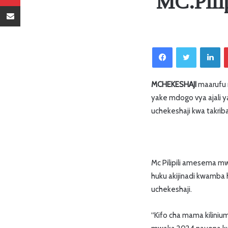
MC.Pilip
Sambaza kupitia barua pepe
Facebook
Twitter
LinkedIn
MCHEKESHAJI
maarufu 
yake mdogo vya ajali y
uchekeshaji kwa takrib
Mc Pilipili amesema mw
huku akijinadi kwamb
uchekeshaji.
“Kifo cha mama kiliniu