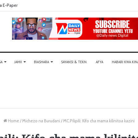
a E-Paper
SA
JAMII
BIASHARA
SAYANSI & TEKN.
AFYA
HABARI KWA KIN
Home
/
Michezo na Burudani
/
MC.Pilipili: Kifo cha mama kilinitoa kazini