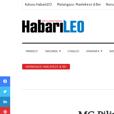
Kuhusu HabariLEO
Matangazo: Maelekezo & Bei
Nunu
MWANZO
TANZANIA
CHAGUZI
KIMATAIFA
SIA
MATANGAZO: MAELEKEZO & BEI
Facebook
Twitter
LinkedIn
Pinterest