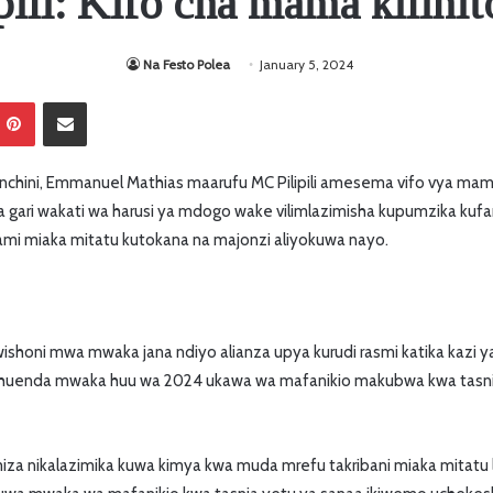
ili: Kifo cha mama kilinit
Na Festo Polea
January 5, 2024
Pinterest
Sambaza kupitia barua pepe
nchini, Emmanuel Mathias maarufu MC Pilipili amesema vifo vya m
a gari wakati wa harusi ya mdogo wake vilimlazimisha kupumzika kuf
ami miaka mitatu kutokana na majonzi aliyokuwa nayo.
ishoni mwa mwaka jana ndiyo alianza upya kurudi rasmi katika kazi y
a huenda mwaka huu wa 2024 ukawa wa mafanikio makubwa kwa tasni
miza nikalazimika kuwa kimya kwa muda mrefu takribani miaka mitatu l