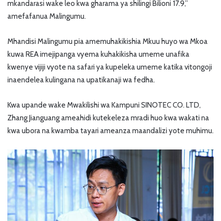
mkandarasi wake leo kwa gharama ya shilingi Bilioni 17.9,”
amefafanua Malingumu.
Mhandisi Malingumu pia amemuhakikishia Mkuu huyo wa Mkoa
kuwa REA imejipanga vyema kuhakikisha umeme unafika
kwenye vijiji vyote na safari ya kupeleka umeme katika vitongoji
inaendelea kulingana na upatikanaji wa fedha.
Kwa upande wake Mwakilishi wa Kampuni SINOTEC CO. LTD,
Zhang Jianguang ameahidi kutekeleza mradi huo kwa wakati na
kwa ubora na kwamba tayari ameanza maandalizi yote muhimu.