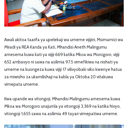
Awali akitoa taarifa ya upelekaji wa umeme vijijini, Msimamizi wa
Miradi ya REA Kanda ya Kati, Mhandisi Aneth Malingumu
amesema kuwa kati ya vijiji 669 katika Mkoa wa Morogoro, vijiji
652 ambavyo ni sawa na asilimia 97.5 vimefikiwa na nishati ya
umeme na kuongeza kuwa vijiji 17 vilivyobaki viko kwenye hatua
za miwisho za ukamilishaji na kabla ya Oktoba 20 vitakuwa
vimepata umeme.
Kwa upande wa vitongoji, Mhandisi Malingumu amesema kuwa
Mkoa wa Morogoro unajumla ya vitongoji 3,369 na katika hivyo,
vitongoji 1,655 sawa na asilimia 49 tayari vimepatiwa umeme.