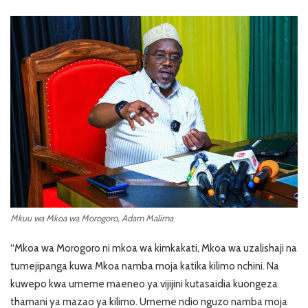
Mkuu wa Mkoa wa Morogoro, Adam Malima
“Mkoa wa Morogoro ni mkoa wa kimkakati, Mkoa wa uzalishaji na
tumejipanga kuwa Mkoa namba moja katika kilimo nchini. Na
kuwepo kwa umeme maeneo ya vijijini kutasaidia kuongeza
thamani ya mazao ya kilimo. Umeme ndio nguzo namba moja