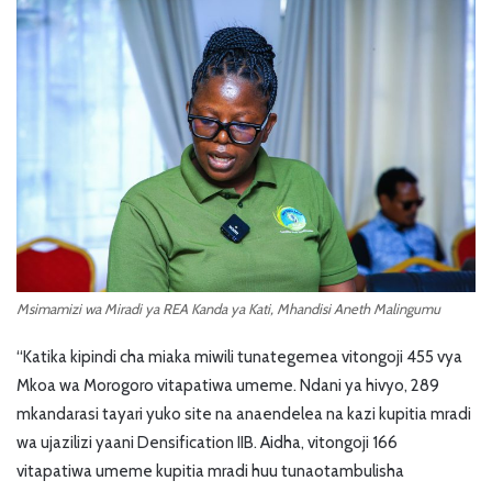
Msimamizi wa Miradi ya REA Kanda ya Kati, Mhandisi Aneth Malingumu
“Katika kipindi cha miaka miwili tunategemea vitongoji 455 vya
Mkoa wa Morogoro vitapatiwa umeme. Ndani ya hivyo, 289
mkandarasi tayari yuko site na anaendelea na kazi kupitia mradi
wa ujazilizi yaani Densification IIB. Aidha, vitongoji 166
vitapatiwa umeme kupitia mradi huu tunaotambulisha