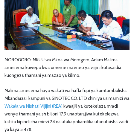
MOROGORO: MKUU wa Mkoa wa Morogoro, Adam Malima
amesema kuwepo kwa umeme maeneo ya vijijini kutasaidia
kuongeza thamani ya mazao ya kilimo.
Malima amesema hayo wakati wa hafla fupi ya kumtambulisha
Mkandarasi, kampuni ya SINOTEC CO. LTD chini ya usimamizi wa
Wakala wa Nishati Vijijini (REA)
kwaajili ya kutekeleza mradi
wenye thamani ya sh bilioni 17.9 unaotarajiwa kutekelezwa
katika kipindi cha miezi 24 na utakapokamilika utanufaisha zaidi
ya kaya 5,478.