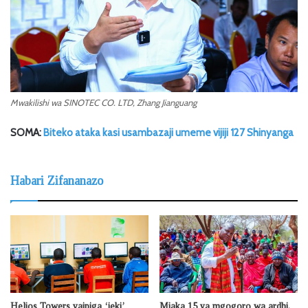
Mwakilishi wa SINOTEC CO. LTD, Zhang Jianguang
SOMA:
Biteko ataka kasi usambazaji umeme vijiji 127 Shinyanga
Habari Zifananazo
Helios Towers yaipiga ‘jeki’
Miaka 15 ya mgogoro wa ardhi,