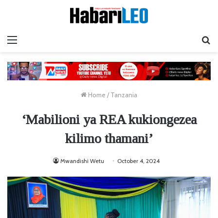
Menu
Ta
Home
/
Tanzania
‘Mabilioni ya REA kukiongezea
kilimo thamani’
Mwandishi Wetu
October 4, 2024