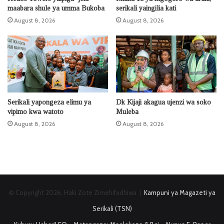
maabara shule ya umma Bukoba
serikali yaingilia kati
August 8, 2026
August 8, 2026
Serikali yapongeza elimu ya
Dk Kijaji akagua ujenzi wa soko
vipimo kwa watoto
Muleba
August 8, 2026
August 8, 2026
© Copyright 2026, Haki Zote Zimehifadhiwa |
Kampuni ya Magazeti ya
Serikali (TSN)