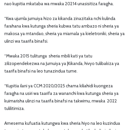
nao kupitia mkataba wa mwaka 20214 unasisitiza faragha.
“Kwa ujumla jumuiya hizo za kikanda zinazitaka nchi kulinda
farahana kwa kutunga sheria kubwa tatu ambazo ni sheria ya
makosa ya mtandao, sheria ya miamala ya kieletroniki, sheria ya
ulinzi wa taarifa binafsi.
“Mwaka 2015 tulitunga sheria mbili kati ya tatu
zilizopendekezwa na Jumuiya ya |Kikanda, hivyo tulibakiza ya
taarifa binafsi na leo tunazindua tume.
“Kupitia ilani ya CCM 2020/2025 chama kiliahidi kuongeza
faragha na usiri wa taarifa za wananchi kwa kutunga sheria ya
kuimarisha ulinzi na taarifa binafsi na takwimu, mwaka 2022
tulilitimiza.
Amesema kufuatia kutungwa kwa sheria hiyo na leo kuzindua