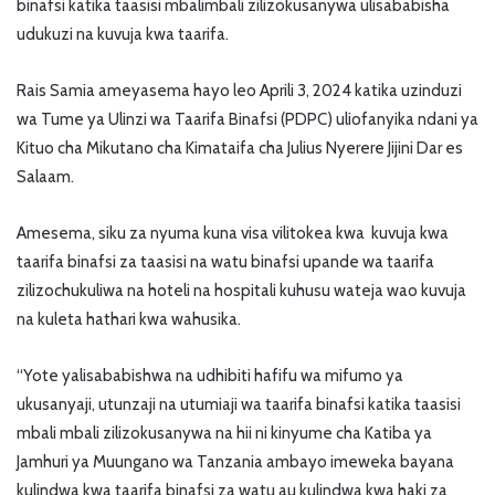
binafsi katika taasisi mbalimbali zilizokusanywa ulisababisha
udukuzi na kuvuja kwa taarifa.
Rais Samia ameyasema hayo leo Aprili 3, 2024 katika uzinduzi
wa Tume ya Ulinzi wa Taarifa Binafsi (PDPC) uliofanyika ndani ya
Kituo cha Mikutano cha Kimataifa cha Julius Nyerere Jijini Dar es
Salaam.
Amesema, siku za nyuma kuna visa vilitokea kwa kuvuja kwa
taarifa binafsi za taasisi na watu binafsi upande wa taarifa
zilizochukuliwa na hoteli na hospitali kuhusu wateja wao kuvuja
na kuleta hathari kwa wahusika.
“Yote yalisababishwa na udhibiti hafifu wa mifumo ya
ukusanyaji, utunzaji na utumiaji wa taarifa binafsi katika taasisi
mbali mbali zilizokusanywa na hii ni kinyume cha Katiba ya
Jamhuri ya Muungano wa Tanzania ambayo imeweka bayana
kulindwa kwa taarifa binafsi za watu au kulindwa kwa haki za