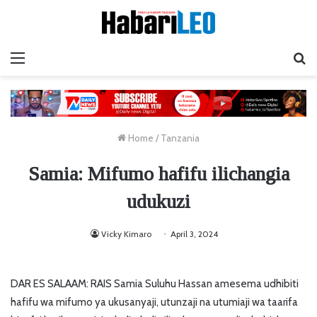
Menu
Ta
Home
/
Tanzania
Samia: Mifumo hafifu ilichangia
udukuzi
Vicky Kimaro
April 3, 2024
DAR ES SALAAM: RAIS Samia Suluhu Hassan amesema udhibiti
hafifu wa mifumo ya ukusanyaji, utunzaji na utumiaji wa taarifa