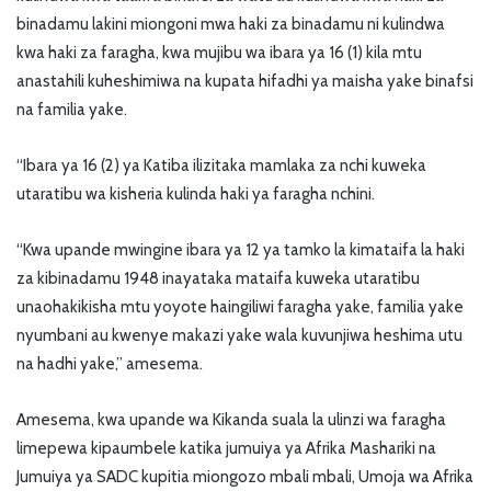
binadamu lakini miongoni mwa haki za binadamu ni kulindwa
kwa haki za faragha, kwa mujibu wa ibara ya 16 (1) kila mtu
anastahili kuheshimiwa na kupata hifadhi ya maisha yake binafsi
na familia yake.
“Ibara ya 16 (2) ya Katiba ilizitaka mamlaka za nchi kuweka
utaratibu wa kisheria kulinda haki ya faragha nchini.
“Kwa upande mwingine ibara ya 12 ya tamko la kimataifa la haki
za kibinadamu 1948 inayataka mataifa kuweka utaratibu
unaohakikisha mtu yoyote haingiliwi faragha yake, familia yake
nyumbani au kwenye makazi yake wala kuvunjiwa heshima utu
na hadhi yake,” amesema.
Amesema, kwa upande wa Kikanda suala la ulinzi wa faragha
limepewa kipaumbele katika jumuiya ya Afrika Mashariki na
Jumuiya ya SADC kupitia miongozo mbali mbali, Umoja wa Afrika