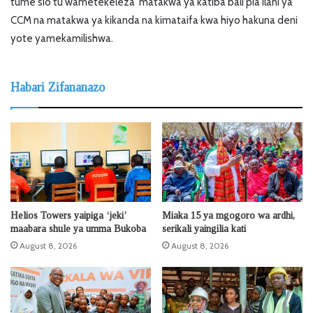
tume sio tu wametekeleza matakwa ya katiba bali pia ilani ya
CCM na matakwa ya kikanda na kimataifa kwa hiyo hakuna deni
yote yamekamilishwa.
Habari Zifananazo
Helios Towers yaipiga ‘jeki’
Miaka 15 ya mgogoro wa ardhi,
maabara shule ya umma Bukoba
serikali yaingilia kati
August 8, 2026
August 8, 2026