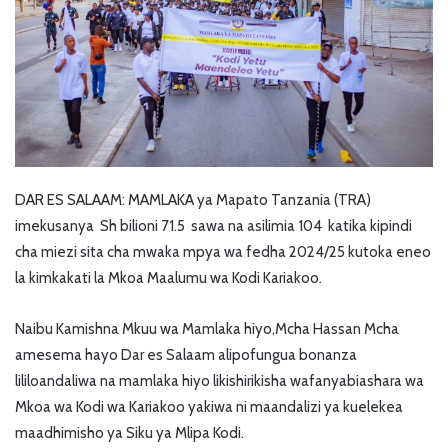
DAR ES SALAAM: MAMLAKA ya Mapato Tanzania (TRA)
imekusanya Sh bilioni 71.5 sawa na asilimia 104 katika kipindi
cha miezi sita cha mwaka mpya wa fedha 2024/25 kutoka eneo
la kimkakati la Mkoa Maalumu wa Kodi Kariakoo.
Naibu Kamishna Mkuu wa Mamlaka hiyo,Mcha Hassan Mcha
amesema hayo Dar es Salaam alipofungua bonanza
lililoandaliwa na mamlaka hiyo likishirikisha wafanyabiashara wa
Mkoa wa Kodi wa Kariakoo yakiwa ni maandalizi ya kuelekea
maadhimisho ya Siku ya Mlipa Kodi.