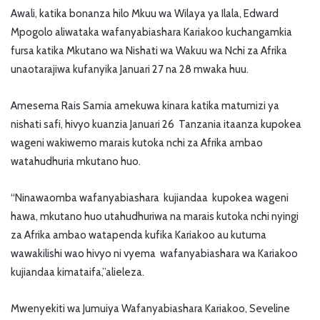
Awali, katika bonanza hilo Mkuu wa Wilaya ya Ilala, Edward
Mpogolo aliwataka wafanyabiashara Kariakoo kuchangamkia
fursa katika Mkutano wa Nishati wa Wakuu wa Nchi za Afrika
unaotarajiwa kufanyika Januari 27 na 28 mwaka huu.
Amesema Rais Samia amekuwa kinara katika matumizi ya
nishati safi, hivyo kuanzia Januari 26 Tanzania itaanza kupokea
wageni wakiwemo marais kutoka nchi za Afrika ambao
watahudhuria mkutano huo.
“Ninawaomba wafanyabiashara kujiandaa kupokea wageni
hawa, mkutano huo utahudhuriwa na marais kutoka nchi nyingi
za Afrika ambao watapenda kufika Kariakoo au kutuma
wawakilishi wao hivyo ni vyema wafanyabiashara wa Kariakoo
kujiandaa kimataifa,”alieleza.
Mwenyekiti wa Jumuiya Wafanyabiashara Kariakoo, Seveline