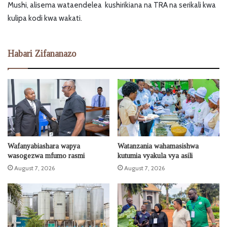
Mushi, alisema wataendelea kushirikiana na TRA na serikali kwa
kulipa kodi kwa wakati.
Habari Zifananazo
Wafanyabiashara wapya
Watanzania wahamasishwa
wasogezwa mfumo rasmi
kutumia vyakula vya asili
August 7, 2026
August 7, 2026