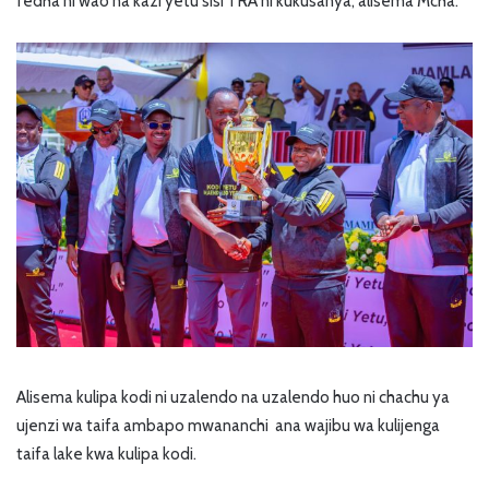
fedha ni wao na kazi yetu sisi TRA ni kukusanya,”alisema Mcha.
Alisema kulipa kodi ni uzalendo na uzalendo huo ni chachu ya
ujenzi wa taifa ambapo mwananchi ana wajibu wa kulijenga
taifa lake kwa kulipa kodi.