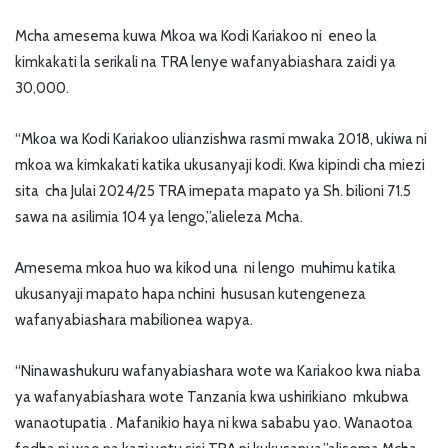
Mcha amesema kuwa Mkoa wa Kodi Kariakoo ni eneo la
kimkakati la serikali na TRA lenye wafanyabiashara zaidi ya
30,000.
“Mkoa wa Kodi Kariakoo ulianzishwa rasmi mwaka 2018, ukiwa ni
mkoa wa kimkakati katika ukusanyaji kodi. Kwa kipindi cha miezi
sita cha Julai 2024/25 TRA imepata mapato ya Sh. bilioni 71.5
sawa na asilimia 104 ya lengo,”alieleza Mcha.
Amesema mkoa huo wa kikod una ni lengo muhimu katika
ukusanyaji mapato hapa nchini hususan kutengeneza
wafanyabiashara mabilionea wapya.
“Ninawashukuru wafanyabiashara wote wa Kariakoo kwa niaba
ya wafanyabiashara wote Tanzania kwa ushirikiano mkubwa
wanaotupatia . Mafanikio haya ni kwa sababu yao. Wanaotoa