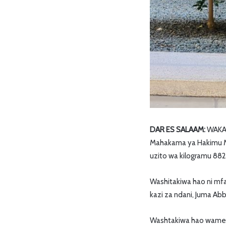
DAR ES SALAAM:
WAKAZ
Mahakama ya Hakimu Mka
uzito wa kilogramu 88
Washitakiwa hao ni mf
kazi za ndani, Juma Abb
Washtakiwa hao wames