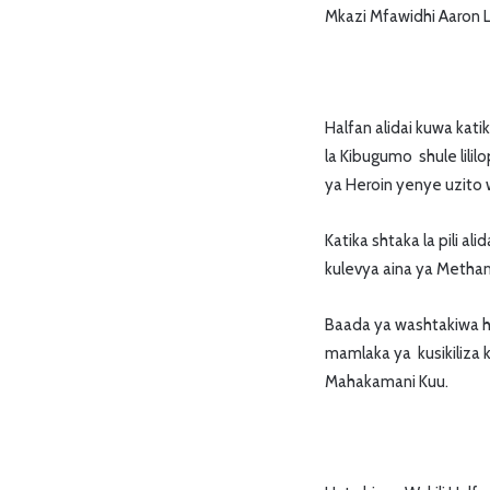
Mkazi Mfawidhi Aaron 
Halfan alidai kuwa ka
la Kibugumo shule lili
ya Heroin yenye uzito 
Katika shtaka la pili a
kulevya aina ya Metha
Baada ya washtakiwa 
mamlaka ya kusikiliza 
Mahakamani Kuu.