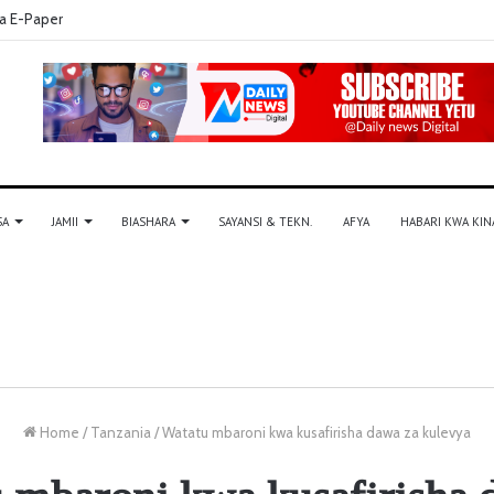
a E-Paper
SA
JAMII
BIASHARA
SAYANSI & TEKN.
AFYA
HABARI KWA KIN
Home
/
Tanzania
/
Watatu mbaroni kwa kusafirisha dawa za kulevya