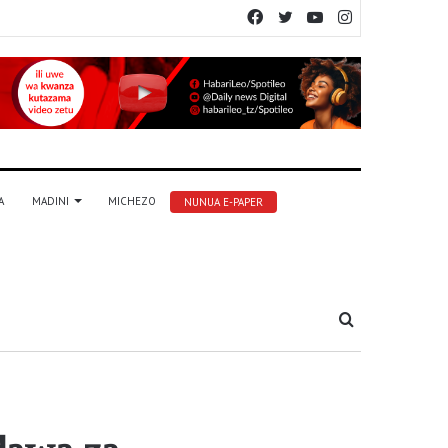
Facebook
Twitter
YouTube
Instagram
A
MADINI
MICHEZO
NUNUA E-PAPER
Tafuta