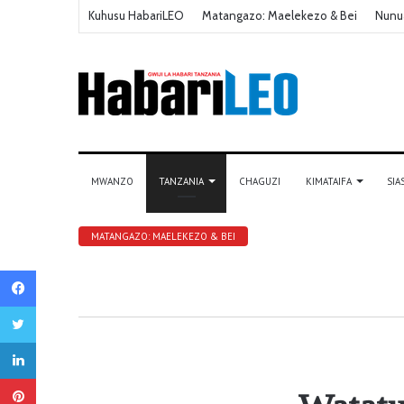
Kuhusu HabariLEO
Matangazo: Maelekezo & Bei
Nunu
MWANZO
TANZANIA
CHAGUZI
KIMATAIFA
SIA
MATANGAZO: MAELEKEZO & BEI
Facebook
Twitter
LinkedIn
Pinterest