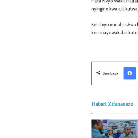
Hata hivyo Wakili Half
nyingine kwa ajili kutwa
Kesi hiyo imeahirishwa
kesi inayowakabili ku
Facebook
Sambaza
Habari Zifananazo