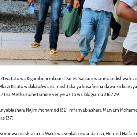
I watatu wa Kigamboni mkoani Dar es Salaam wamepandishwa kizim
zi Kisutu wakikabiliwa na mashtaka ya kusafirisha dawa za kulevya
2.71 na Methamphetamine yenye uzito wa kilogramu 2167.29.
anyabiashara Najim Mohamed (52), mfanyabiashara Maryam Mohamed
as (37).
omewa mashtaka na Wakili wa serikali mwandamizi, Hemed Halfan