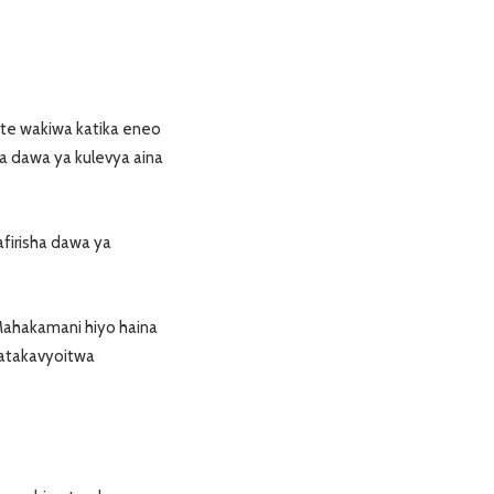
ote wakiwa katika eneo
ha dawa ya kulevya aina
afirisha dawa ya
ahakamani hiyo haina
watakavyoitwa