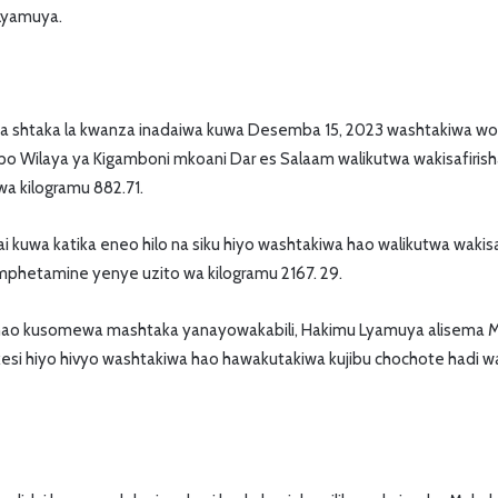
Lyamuya.
tika shtaka la kwanza inadaiwa kuwa Desemba 15, 2023 washtakiwa w
lopo Wilaya ya Kigamboni mkoani Dar es Salaam walikutwa wakisafiris
wa kilogramu 882.71.
lidai kuwa katika eneo hilo na siku hiyo washtakiwa hao walikutwa wakis
mphetamine yenye uzito wa kilogramu 2167. 29.
hao kusomewa mashtaka yanayowakabili, Hakimu Lyamuya alisema M
kesi hiyo hivyo washtakiwa hao hawakutakiwa kujibu chochote hadi 