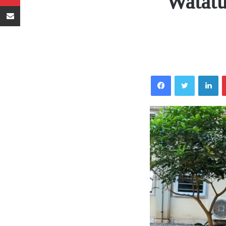
Watatu
Sambaza kupitia barua pepe
Facebook
Twitter
LinkedIn