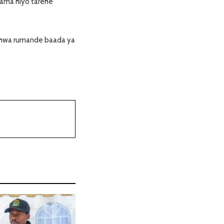
kama hiyo tarehe
dishwa rumande baada ya