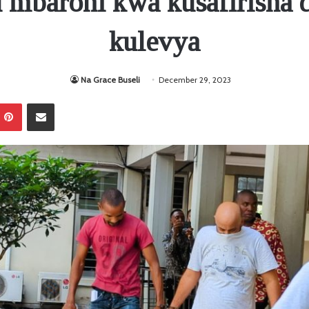
 mbaroni kwa kusafirisha 
kulevya
Na Grace Buseli
December 29, 2023
Pinterest
Sambaza kupitia barua pepe