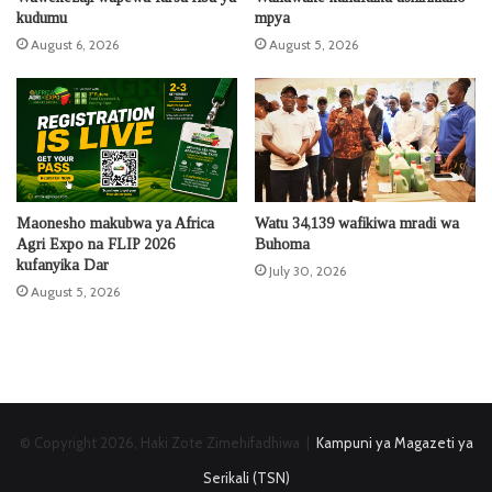
kudumu
mpya
August 6, 2026
August 5, 2026
Maonesho makubwa ya Africa
Watu 34,139 wafikiwa mradi wa
Agri Expo na FLIP 2026
Buhoma
kufanyika Dar
July 30, 2026
August 5, 2026
© Copyright 2026, Haki Zote Zimehifadhiwa |
Kampuni ya Magazeti ya
Serikali (TSN)