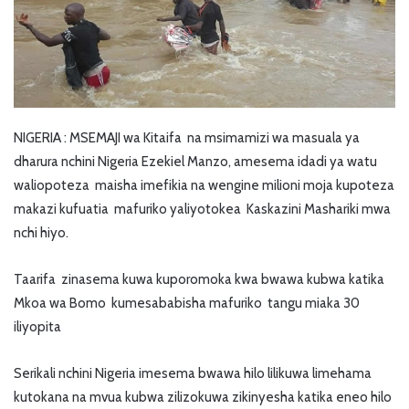
NIGERIA : MSEMAJI wa Kitaifa na msimamizi wa masuala ya
dharura nchini Nigeria Ezekiel Manzo, amesema idadi ya watu
waliopoteza maisha imefikia na wengine milioni moja kupoteza
makazi kufuatia mafuriko yaliyotokea Kaskazini Mashariki mwa
nchi hiyo.
Taarifa zinasema kuwa kuporomoka kwa bwawa kubwa katika
Mkoa wa Bomo kumesababisha mafuriko tangu miaka 30
iliyopita
Serikali nchini Nigeria imesema bwawa hilo lilikuwa limehama
kutokana na mvua kubwa zilizokuwa zikinyesha katika eneo hilo