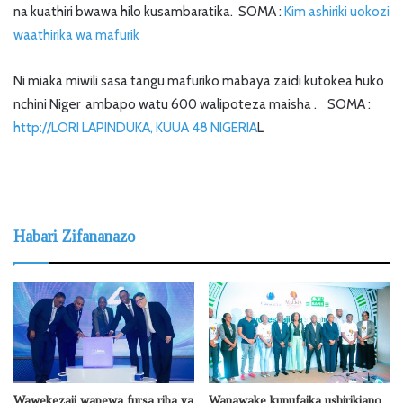
na kuathiri bwawa hilo kusambaratika. SOMA :
Kim ashiriki uokozi
waathirika wa mafurik
Ni miaka miwili sasa tangu mafuriko mabaya zaidi kutokea huko
nchini Niger ambapo watu 600 walipoteza maisha . SOMA :
http://LORI LAPINDUKA, KUUA 48 NIGERIA
L
Habari Zifananazo
Wawekezaji wapewa fursa riba ya
Wanawake kunufaika ushirikiano