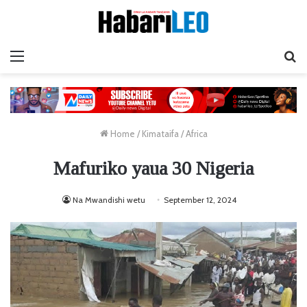
Menu
Ta
Home
/
Kimataifa
/
Africa
Mafuriko yaua 30 Nigeria
Na Mwandishi wetu
September 12, 2024