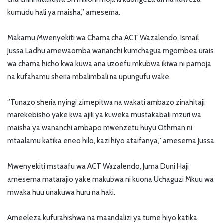
kumudu hali ya maisha,’’ amesema.
Makamu Mwenyekiti wa Chama cha ACT Wazalendo, Ismail
Jussa Ladhu amewaomba wananchi kumchagua mgombea urais
wa chama hicho kwa kuwa ana uzoefu mkubwa ikiwa ni pamoja
na kufahamu sheria mbalimbali na upungufu wake.
‘’Tunazo sheria nyingi zimepitwa na wakati ambazo zinahitaji
marekebisho yake kwa ajili ya kuweka mustakabali mzuri wa
maisha ya wananchi ambapo mwenzetu huyu Othman ni
mtaalamu katika eneo hilo, kazi hiyo ataifanya,’’ amesema Jussa.
Mwenyekiti mstaafu wa ACT Wazalendo, Juma Duni Haji
amesema matarajio yake makubwa ni kuona Uchaguzi Mkuu wa
mwaka huu unakuwa huru na haki.
Ameeleza kufurahishwa na maandalizi ya tume hiyo katika