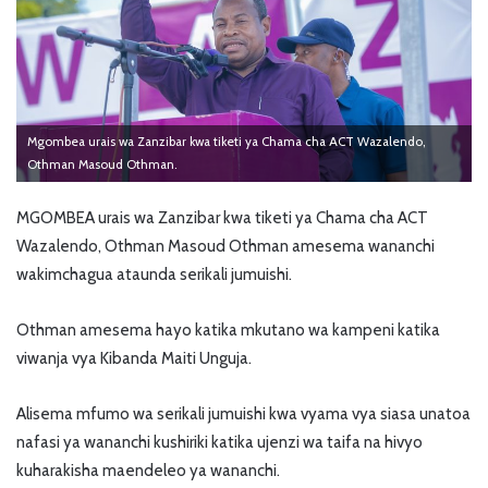
Mgombea urais wa Zanzibar kwa tiketi ya Chama cha ACT Wazalendo,
Othman Masoud Othman.
MGOMBEA urais wa Zanzibar kwa tiketi ya Chama cha ACT
Wazalendo, Othman Masoud Othman amesema wananchi
wakimchagua ataunda serikali jumuishi.
Othman amesema hayo katika mkutano wa kampeni katika
viwanja vya Kibanda Maiti Unguja.
Alisema mfumo wa serikali jumuishi kwa vyama vya siasa unatoa
nafasi ya wananchi kushiriki katika ujenzi wa taifa na hivyo
kuharakisha maendeleo ya wananchi.