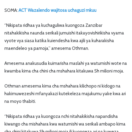
SOMA:
ACT Wazalendo wajitosa uchaguzi mkuu
‘’Nikipata ridhaa ya kuchaguliwa kuongoza Zanzibar
nitahakikisha naunda serikali jumuishi itakayovishirikisha vyama
vyote vya siasa katika kuiendesha kwa ajili ya kuharakisha
maendeleo ya pamoja,’’ amesema Othman.
Amesema anakusudia kuimarisha maslahi ya watumishi wote na
kwamba kima cha chini cha mshahara kitakuwa Sh milioni moja.
Othman amesema kima cha mshahara kilichopo ni kidogo na
hakimuwezeshi mfanyakazi kutekeleza majukumu yake kwa ari
na moyo thabiti.
‘’Nikipata ridhaa ya kuongoza nchi nitahakikisha napandisha
kiwango cha mishahara kwa watumishi wa serikali ambapo kima
cha chini kitakuwa Sh milioni moja ili kuongeza ari na kuweza