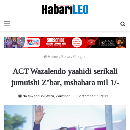
Menu
Ta
Home
/
Siasa
/
Chaguzi
ACT Wazalendo yaahidi serikali
jumuishi Z’bar, mshahara mil 1/-
Na Mwandishi Wetu, Zanzibar
September 16, 2025