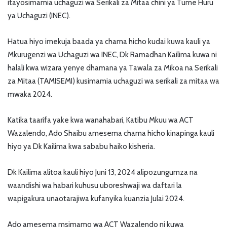
itayosimamia uchaguzi wa Serikali za Mitaa chini ya Tume Huru
ya Uchaguzi (INEC).
Hatua hiyo imekuja baada ya chama hicho kudai kuwa kauli ya
Mkurugenzi wa Uchaguzi wa INEC, Dk Ramadhan Kailima kuwa ni
halali kwa wizara yenye dhamana ya Tawala za Mikoa na Serikali
za Mitaa (TAMISEMI) kusimamia uchaguzi wa serikali za mitaa wa
mwaka 2024.
Katika taarifa yake kwa wanahabari, Katibu Mkuu wa ACT
Wazalendo, Ado Shaibu amesema chama hicho kinapinga kauli
hiyo ya Dk Kailima kwa sababu haiko kisheria.
Dk Kailima alitoa kauli hiyo Juni 13, 2024 alipozungumza na
waandishi wa habari kuhusu uboreshwaji wa daftari la
wapigakura unaotarajiwa kufanyika kuanzia Julai 2024.
Ado amesema msimamo wa ACT Wazalendo ni kuwa