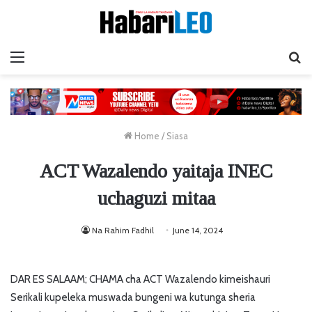
Menu
Ta
Home
/
Siasa
ACT Wazalendo yaitaja INEC
uchaguzi mitaa
Na Rahim Fadhil
June 14, 2024
DAR ES SALAAM; CHAMA cha ACT Wazalendo kimeishauri
Serikali kupeleka muswada bungeni wa kutunga sheria