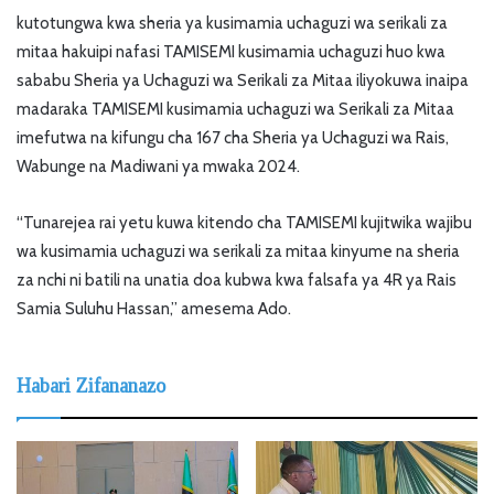
kutotungwa kwa sheria ya kusimamia uchaguzi wa serikali za
mitaa hakuipi nafasi TAMISEMI kusimamia uchaguzi huo kwa
sababu Sheria ya Uchaguzi wa Serikali za Mitaa iliyokuwa inaipa
madaraka TAMISEMI kusimamia uchaguzi wa Serikali za Mitaa
imefutwa na kifungu cha 167 cha Sheria ya Uchaguzi wa Rais,
Wabunge na Madiwani ya mwaka 2024.
“Tunarejea rai yetu kuwa kitendo cha TAMISEMI kujitwika wajibu
wa kusimamia uchaguzi wa serikali za mitaa kinyume na sheria
za nchi ni batili na unatia doa kubwa kwa falsafa ya 4R ya Rais
Samia Suluhu Hassan,” amesema Ado.
Habari Zifananazo