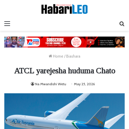
Menu
Ta
Home
/
Biashara
ATCL yarejesha huduma Chato
Na Mwandishi Wetu
May 25, 2026