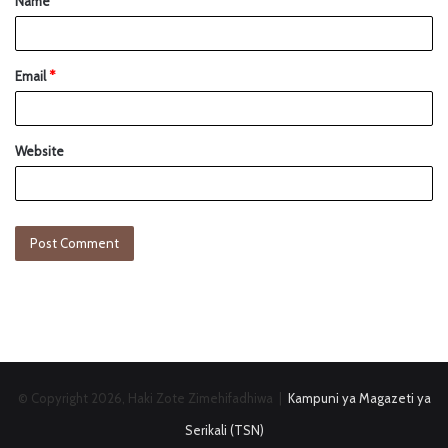
Name
*
Email
*
Website
© Copyright 2026, Haki Zote Zimehifadhiwa |
Kampuni ya Magazeti ya
Serikali (TSN)