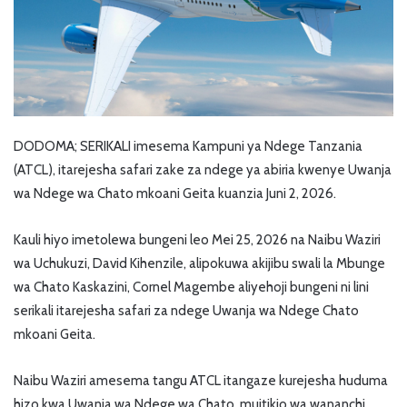
DODOMA; SERIKALI imesema Kampuni ya Ndege Tanzania
(ATCL), itarejesha safari zake za ndege ya abiria kwenye Uwanja
wa Ndege wa Chato mkoani Geita kuanzia Juni 2, 2026.
Kauli hiyo imetolewa bungeni leo Mei 25, 2026 na Naibu Waziri
wa Uchukuzi, David Kihenzile, alipokuwa akijibu swali la Mbunge
wa Chato Kaskazini, Cornel Magembe aliyehoji bungeni ni lini
serikali itarejesha safari za ndege Uwanja wa Ndege Chato
mkoani Geita.
Naibu Waziri amesema tangu ATCL itangaze kurejesha huduma
hizo kwa Uwanja wa Ndege wa Chato, muitikio wa wananchi