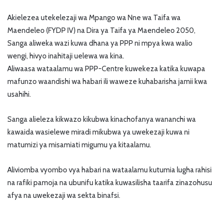
Akielezea utekelezaji wa Mpango wa Nne wa Taifa wa
Maendeleo (FYDP IV) na Dira ya Taifa ya Maendeleo 2050,
Sanga aliweka wazi kuwa dhana ya PPP ni mpya kwa walio
wengi, hivyo inahitaji uelewa wa kina.
Aliwaasa wataalamu wa PPP-Centre kuwekeza katika kuwapa
mafunzo waandishi wa habari ili waweze kuhabarisha jamii kwa
usahihi.
Sanga alieleza kikwazo kikubwa kinachofanya wananchi wa
kawaida wasielewe miradi mikubwa ya uwekezaji kuwa ni
matumizi ya misamiati migumu ya kitaalamu.
Aliviomba vyombo vya habari na wataalamu kutumia lugha rahisi
na rafiki pamoja na ubunifu katika kuwasilisha taarifa zinazohusu
afya na uwekezaji wa sekta binafsi.