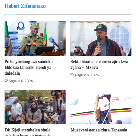
Habari Zifananazo
Polisi yachunguza sanduku
Sekta binafsi ni chachu ajira kwa
lililozua taharuki stendi ya
vijana – Mzava
daladala
August 6, 2026
August 6, 2026
Dk Kijaji atembelea shule,
Museveni aanza ziara Tanzania
asikiliza kero za wananchi