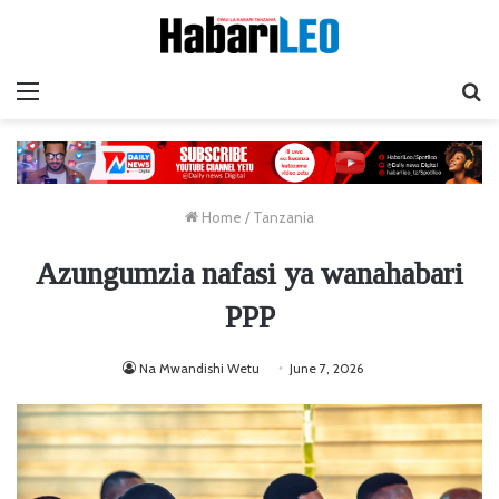
Menu
Ta
Home
/
Tanzania
Azungumzia nafasi ya wanahabari
PPP
Na Mwandishi Wetu
June 7, 2026