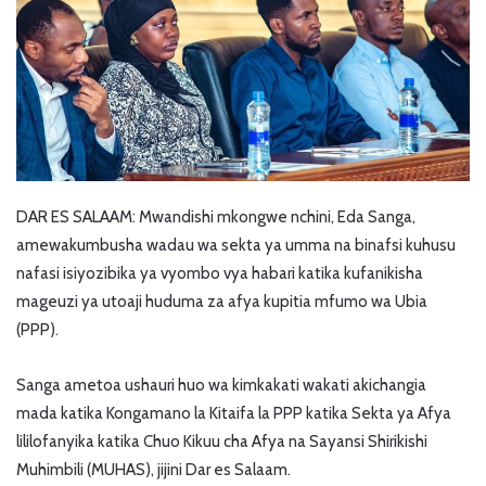
DAR ES SALAAM: Mwandishi mkongwe nchini, Eda Sanga,
amewakumbusha wadau wa sekta ya umma na binafsi kuhusu
nafasi isiyozibika ya vyombo vya habari katika kufanikisha
mageuzi ya utoaji huduma za afya kupitia mfumo wa Ubia
(PPP).
Sanga ametoa ushauri huo wa kimkakati wakati akichangia
mada katika Kongamano la Kitaifa la PPP katika Sekta ya Afya
lililofanyika katika Chuo Kikuu cha Afya na Sayansi Shirikishi
Muhimbili (MUHAS), jijini Dar es Salaam.