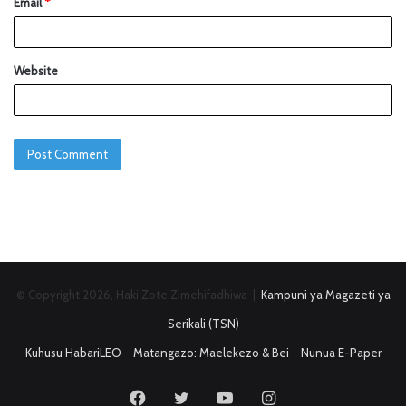
Email
*
Website
© Copyright 2026, Haki Zote Zimehifadhiwa |
Kampuni ya Magazeti ya
Serikali (TSN)
Kuhusu HabariLEO
Matangazo: Maelekezo & Bei
Nunua E-Paper
Facebook
Twitter
YouTube
Instagram