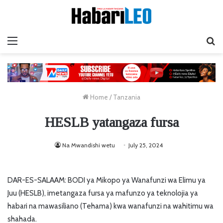
Menu
Ta
Home
/
Tanzania
HESLB yatangaza fursa
Na Mwandishi wetu
July 25, 2024
DAR-ES-SALAAM: BODI ya Mikopo ya Wanafunzi wa Elimu ya
Juu (HESLB), imetangaza fursa ya mafunzo ya teknolojia ya
habari na mawasiliano (Tehama) kwa wanafunzi na wahitimu wa
shahada.