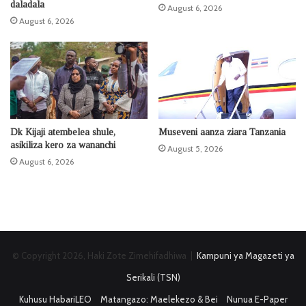
daladala
August 6, 2026
August 6, 2026
Dk Kijaji atembelea shule,
Museveni aanza ziara Tanzania
asikiliza kero za wananchi
August 5, 2026
August 6, 2026
© Copyright 2026, Haki Zote Zimehifadhiwa |
Kampuni ya Magazeti ya
Serikali (TSN)
Kuhusu HabariLEO
Matangazo: Maelekezo & Bei
Nunua E-Paper