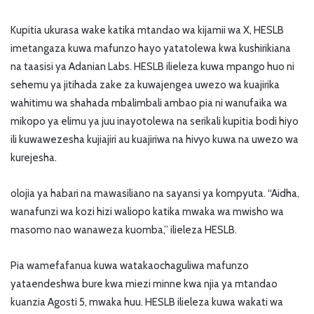
Kupitia ukurasa wake katika mtandao wa kijamii wa X, HESLB
imetangaza kuwa mafunzo hayo yatatolewa kwa kushirikiana
na taasisi ya Adanian Labs. HESLB ilieleza kuwa mpango huo ni
sehemu ya jitihada zake za kuwajengea uwezo wa kuajirika
wahitimu wa shahada mbalimbali ambao pia ni wanufaika wa
mikopo ya elimu ya juu inayotolewa na serikali kupitia bodi hiyo
ili kuwawezesha kujiajiri au kuajiriwa na hivyo kuwa na uwezo wa
kurejesha.
olojia ya habari na mawasiliano na sayansi ya kompyuta. “Aidha,
wanafunzi wa kozi hizi waliopo katika mwaka wa mwisho wa
masomo nao wanaweza kuomba,” ilieleza HESLB.
Pia wamefafanua kuwa watakaochaguliwa mafunzo
yataendeshwa bure kwa miezi minne kwa njia ya mtandao
kuanzia Agosti 5, mwaka huu. HESLB ilieleza kuwa wakati wa