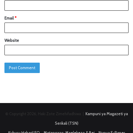
Email
*
Website
© Copyright 2026, Haki Zote Zimehifadhiwa |
Kampuni ya Magazeti ya
Serikali (TSN)
Kuhusu HabariLEO
Matangazo: Maelekezo & Bei
Nunua E-Paper