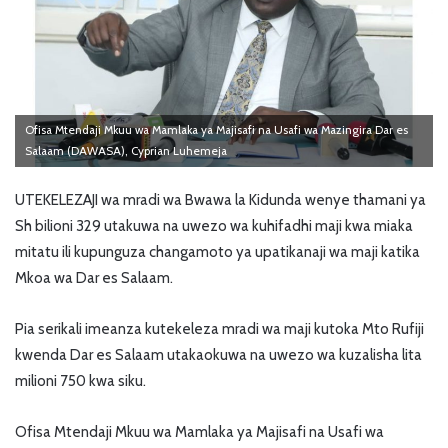
Ofisa Mtendaji Mkuu wa Mamlaka ya Majisafi na Usafi wa Mazingira Dar es
Salaam (DAWASA), Cyprian Luhemeja
UTEKELEZAJI wa mradi wa Bwawa la Kidunda wenye thamani ya
Sh bilioni 329 utakuwa na uwezo wa kuhifadhi maji kwa miaka
mitatu ili kupunguza changamoto ya upatikanaji wa maji katika
Mkoa wa Dar es Salaam.
Pia serikali imeanza kutekeleza mradi wa maji kutoka Mto Rufiji
kwenda Dar es Salaam utakaokuwa na uwezo wa kuzalisha lita
milioni 750 kwa siku.
Ofisa Mtendaji Mkuu wa Mamlaka ya Majisafi na Usafi wa