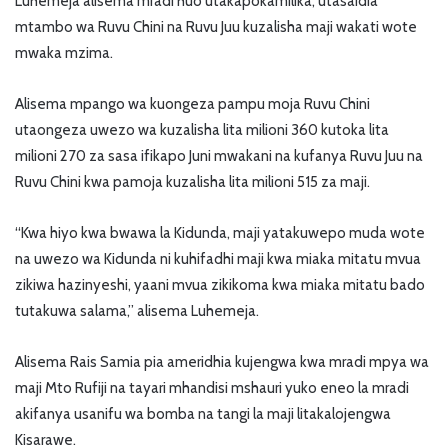
Luhemeja alisema mradi huo utakapokamilika, utasaidia
mtambo wa Ruvu Chini na Ruvu Juu kuzalisha maji wakati wote
mwaka mzima.
Alisema mpango wa kuongeza pampu moja Ruvu Chini
utaongeza uwezo wa kuzalisha lita milioni 360 kutoka lita
milioni 270 za sasa ifikapo Juni mwakani na kufanya Ruvu Juu na
Ruvu Chini kwa pamoja kuzalisha lita milioni 515 za maji.
“Kwa hiyo kwa bwawa la Kidunda, maji yatakuwepo muda wote
na uwezo wa Kidunda ni kuhifadhi maji kwa miaka mitatu mvua
zikiwa hazinyeshi, yaani mvua zikikoma kwa miaka mitatu bado
tutakuwa salama,” alisema Luhemeja.
Alisema Rais Samia pia ameridhia kujengwa kwa mradi mpya wa
maji Mto Rufiji na tayari mhandisi mshauri yuko eneo la mradi
akifanya usanifu wa bomba na tangi la maji litakalojengwa
Kisarawe.