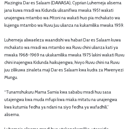
Mazingira Dar es Salaam (DAWASA), Cyprian Luhemeja alisema
jana kuwa mradi wa Kidunda ulisanifiwa mwaka 1951 wakati
unajengwa mtambo wa Mtoni na wakati huo pia mchakato wa
kujenga mtambo wa Ruvu Juu ulianza na kukamilika mwaka 1959.
Luhemeja aliwaeleza waandishi wa habari Dar es Salaam kuwa
mchakato wa mradi wa mtambo wa Ruvu chini ulianza kati ya
mwaka 1968-1969 na ukakamilika mwaka 1975 lakini wakati Ruvu
chini inajengwa Kidunda haikujengwa, hivyo Ruvu chini na Ruvu
juu zilikuwa zinaleta maji Dar es Salaam kwa kudra za Mwenyezi
Mungu.
“Tunamshukuru Mama Samia kwa sababu mradi huu sasa
utajengwa kwa muda mfupi kwa miaka mitatu na unajengwa
kwa kutumia fedha ya ndani na siyo fedha ya wafadhili,”
alisema.