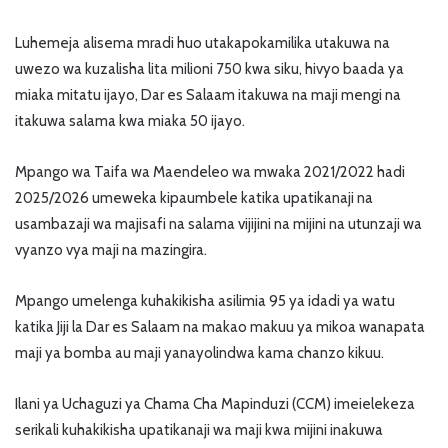
Luhemeja alisema mradi huo utakapokamilika utakuwa na
uwezo wa kuzalisha lita milioni 750 kwa siku, hivyo baada ya
miaka mitatu ijayo, Dar es Salaam itakuwa na maji mengi na
itakuwa salama kwa miaka 50 ijayo.
Mpango wa Taifa wa Maendeleo wa mwaka 2021/2022 hadi
2025/2026 umeweka kipaumbele katika upatikanaji na
usambazaji wa majisafi na salama vijijini na mijini na utunzaji wa
vyanzo vya maji na mazingira.
Mpango umelenga kuhakikisha asilimia 95 ya idadi ya watu
katika Jiji la Dar es Salaam na makao makuu ya mikoa wanapata
maji ya bomba au maji yanayolindwa kama chanzo kikuu.
Ilani ya Uchaguzi ya Chama Cha Mapinduzi (CCM) imeielekeza
serikali kuhakikisha upatikanaji wa maji kwa mijini inakuwa