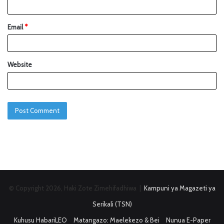
Email
*
Website
© Copyright 2026, Haki Zote Zimehifadhiwa |
Kampuni ya Magazeti ya
Serikali (TSN)
Kuhusu HabariLEO
Matangazo: Maelekezo & Bei
Nunua E-Paper