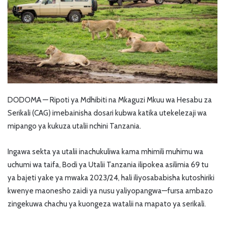
DODOMA — Ripoti ya Mdhibiti na Mkaguzi Mkuu wa Hesabu za
Serikali (CAG) imebainisha dosari kubwa katika utekelezaji wa
mipango ya kukuza utalii nchini Tanzania.
Ingawa sekta ya utalii inachukuliwa kama mhimili muhimu wa
uchumi wa taifa, Bodi ya Utalii Tanzania ilipokea asilimia 69 tu
ya bajeti yake ya mwaka 2023/24, hali iliyosababisha kutoshiriki
kwenye maonesho zaidi ya nusu yaliyopangwa—fursa ambazo
zingekuwa chachu ya kuongeza watalii na mapato ya serikali.