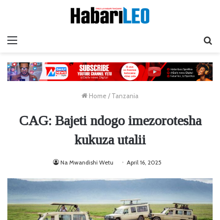
Menu
Ta
Home
/
Tanzania
CAG: Bajeti ndogo imezorotesha
kukuza utalii
Na Mwandishi Wetu
April 16, 2025