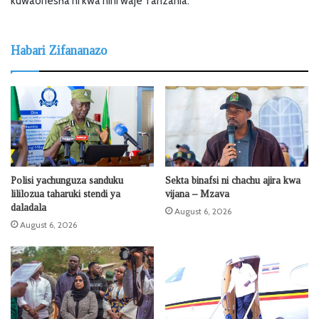
kuwaonesha ni kwa nini waje Tanzania.
Habari Zifananazo
Polisi yachunguza sanduku
Sekta binafsi ni chachu ajira kwa
lililozua taharuki stendi ya
vijana – Mzava
daladala
August 6, 2026
August 6, 2026