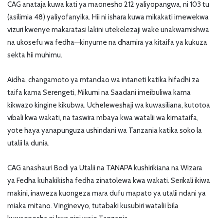
CAG anataja kuwa kati ya maonesho 212 yaliyopangwa, ni 103 tu
(asilimia 48) yaliyofanyika. Hii ni ishara kuwa mikakati imewekwa
vizuri kwenye makaratasi lakini utekelezaji wake unakwamishwa
na ukosefu wa fedha—kinyume na dhamira ya kitaifa ya kukuza
sekta hii muhimu.
Aidha, changamoto ya mtandao wa intaneti katika hifadhi za
taifa kama Serengeti, Mikumi na Saadani imeibuliwa kama
kikwazo kingine kikubwa. Ucheleweshaji wa kuwasiliana, kutotoa
vibali kwa wakati, na taswira mbaya kwa watalii wa kimataifa,
yote haya yanapunguza ushindani wa Tanzania katika soko la
utalii la dunia.
CAG anashauri Bodi ya Utalii na TANAPA kushirikiana na Wizara
ya Fedha kuhakikisha fedha zinatolewa kwa wakati. Serikali ikiwa
makini, inaweza kuongeza mara dufu mapato ya utalii ndani ya
miaka mitano. Vinginevyo, tutabaki kusubiri watalii bila