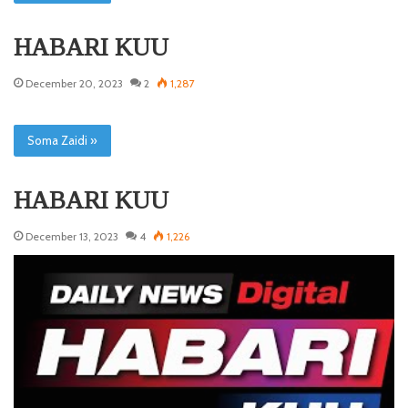
HABARI KUU
December 20, 2023
2
1,287
Soma Zaidi »
HABARI KUU
December 13, 2023
4
1,226