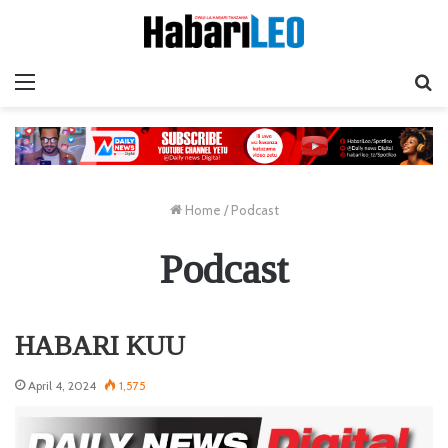
Menu
Ta
Home
/
Podcast
Podcast
HABARI KUU
April 4, 2024
1,575