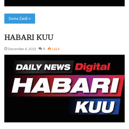
Soma Zaidi »
HABARI KUU
December 6, 2023
11
1,624