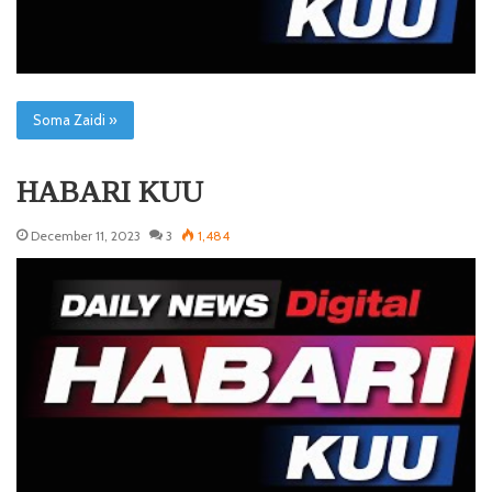
Soma Zaidi »
HABARI KUU
December 11, 2023
3
1,484