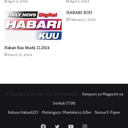
April 4, 2024
April 3, 2024
HABARI KUU
February 2, 2024
Habari Kuu Machi 22,2024
March 22, 2024
© Copyright 2026, Haki Zote Zimehifadhiwa |
Kampuni ya Magazeti ya
Serikali (TSN)
Kuhusu HabariLEO
Matangazo: Maelekezo & Bei
Nunua E-Paper
Facebook
Twitter
YouTube
Instagram