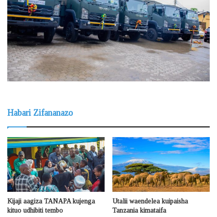
Habari Zifananazo
Kijaji aagiza TANAPA kujenga
Utalii waendelea kuipaisha
kituo udhibiti tembo
Tanzania kimataifa