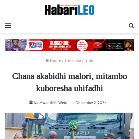
Menu
Ta
Home
/
Tanzania
/
Utalii
Chana akabidhi malori, mitambo
kuboresha uhifadhi
Na Mwandishi Wetu
December 2, 2024