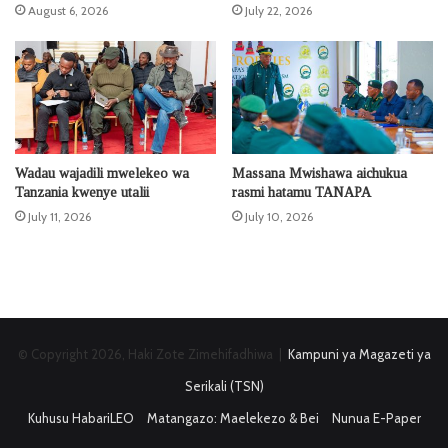
August 6, 2026
July 22, 2026
Wadau wajadili mwelekeo wa
Massana Mwishawa aichukua
Tanzania kwenye utalii
rasmi hatamu TANAPA
July 11, 2026
July 10, 2026
© Copyright 2026, Haki Zote Zimehifadhiwa |
Kampuni ya Magazeti ya
Serikali (TSN)
Kuhusu HabariLEO
Matangazo: Maelekezo & Bei
Nunua E-Paper