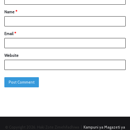
Name
*
Email
*
Website
© Copyright 2026, Haki Zote Zimehifadhiwa |
Kampuni ya Magazeti ya