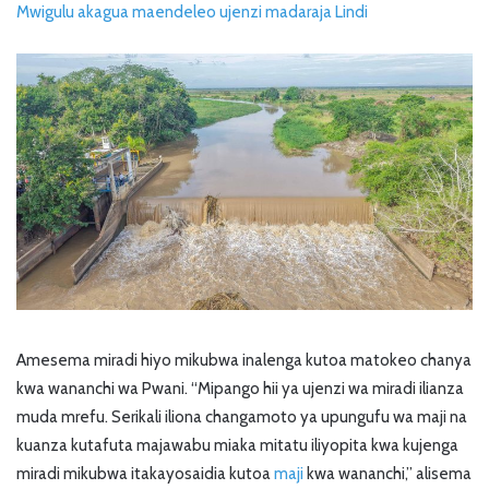
Mwigulu akagua maendeleo ujenzi madaraja Lindi
Amesema miradi hiyo mikubwa inalenga kutoa matokeo chanya
kwa wananchi wa Pwani. “Mipango hii ya ujenzi wa miradi ilianza
muda mrefu. Serikali iliona changamoto ya upungufu wa maji na
kuanza kutafuta majawabu miaka mitatu iliyopita kwa kujenga
miradi mikubwa itakayosaidia kutoa
maji
kwa wananchi,” alisema