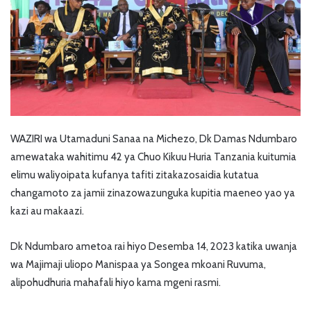
WAZIRI wa Utamaduni Sanaa na Michezo, Dk Damas Ndumbaro
amewataka wahitimu 42 ya Chuo Kikuu Huria Tanzania kuitumia
elimu waliyoipata kufanya tafiti zitakazosaidia kutatua
changamoto za jamii zinazowazunguka kupitia maeneo yao ya
kazi au makaazi.
Dk Ndumbaro ametoa rai hiyo Desemba 14, 2023 katika uwanja
wa Majimaji uliopo Manispaa ya Songea mkoani Ruvuma,
alipohudhuria mahafali hiyo kama mgeni rasmi.