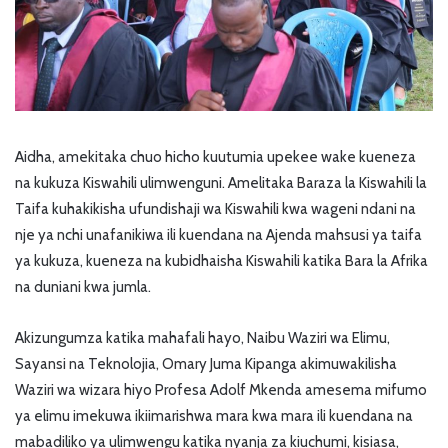
Aidha, amekitaka chuo hicho kuutumia upekee wake kueneza
na kukuza Kiswahili ulimwenguni. Amelitaka Baraza la Kiswahili la
Taifa kuhakikisha ufundishaji wa Kiswahili kwa wageni ndani na
nje ya nchi unafanikiwa ili kuendana na Ajenda mahsusi ya taifa
ya kukuza, kueneza na kubidhaisha Kiswahili katika Bara la Afrika
na duniani kwa jumla.
Akizungumza katika mahafali hayo, Naibu Waziri wa Elimu,
Sayansi na Teknolojia, Omary Juma Kipanga akimuwakilisha
Waziri wa wizara hiyo Profesa Adolf Mkenda amesema mifumo
ya elimu imekuwa ikiimarishwa mara kwa mara ili kuendana na
mabadiliko ya ulimwengu katika nyanja za kiuchumi, kisiasa,