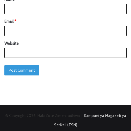
Email
*
Website
© Copyright 2026, Haki Zote Zimehifadhiwa |
Kampuni ya Magazeti ya
Serikali (TSN)