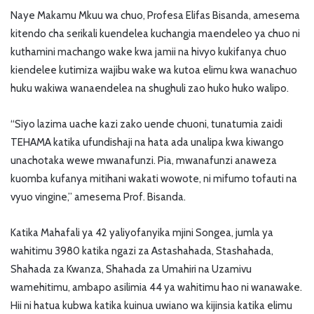
Naye Makamu Mkuu wa chuo, Profesa Elifas Bisanda, amesema
kitendo cha serikali kuendelea kuchangia maendeleo ya chuo ni
kuthamini machango wake kwa jamii na hivyo kukifanya chuo
kiendelee kutimiza wajibu wake wa kutoa elimu kwa wanachuo
huku wakiwa wanaendelea na shughuli zao huko huko walipo.
“Siyo lazima uache kazi zako uende chuoni, tunatumia zaidi
TEHAMA katika ufundishaji na hata ada unalipa kwa kiwango
unachotaka wewe mwanafunzi. Pia, mwanafunzi anaweza
kuomba kufanya mitihani wakati wowote, ni mifumo tofauti na
vyuo vingine,” amesema Prof. Bisanda.
Katika Mahafali ya 42 yaliyofanyika mjini Songea, jumla ya
wahitimu 3980 katika ngazi za Astashahada, Stashahada,
Shahada za Kwanza, Shahada za Umahiri na Uzamivu
wamehitimu, ambapo asilimia 44 ya wahitimu hao ni wanawake.
Hii ni hatua kubwa katika kuinua uwiano wa kijinsia katika elimu