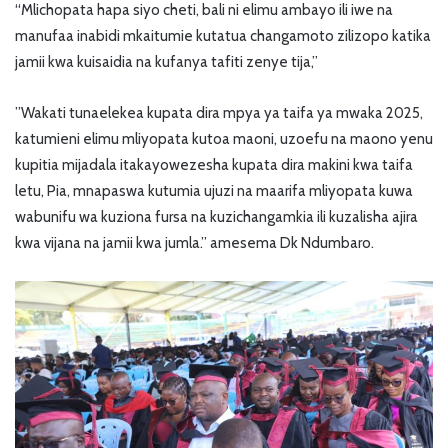
“Mlichopata hapa siyo cheti, bali ni elimu ambayo ili iwe na
manufaa inabidi mkaitumie kutatua changamoto zilizopo katika
jamii kwa kuisaidia na kufanya tafiti zenye tija,”
”Wakati tunaelekea kupata dira mpya ya taifa ya mwaka 2025,
katumieni elimu mliyopata kutoa maoni, uzoefu na maono yenu
kupitia mijadala itakayowezesha kupata dira makini kwa taifa
letu, Pia, mnapaswa kutumia ujuzi na maarifa mliyopata kuwa
wabunifu wa kuziona fursa na kuzichangamkia ili kuzalisha ajira
kwa vijana na jamii kwa jumla.” amesema Dk Ndumbaro.