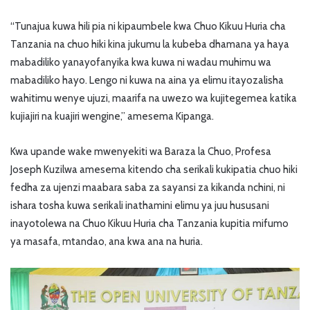
“Tunajua kuwa hili pia ni kipaumbele kwa Chuo Kikuu Huria cha
Tanzania na chuo hiki kina jukumu la kubeba dhamana ya haya
mabadiliko yanayofanyika kwa kuwa ni wadau muhimu wa
mabadiliko hayo. Lengo ni kuwa na aina ya elimu itayozalisha
wahitimu wenye ujuzi, maarifa na uwezo wa kujitegemea katika
kujiajiri na kuajiri wengine,” amesema Kipanga.
Kwa upande wake mwenyekiti wa Baraza la Chuo, Profesa
Joseph Kuzilwa amesema kitendo cha serikali kukipatia chuo hiki
fedha za ujenzi maabara saba za sayansi za kikanda nchini, ni
ishara tosha kuwa serikali inathamini elimu ya juu hususani
inayotolewa na Chuo Kikuu Huria cha Tanzania kupitia mifumo
ya masafa, mtandao, ana kwa ana na huria.