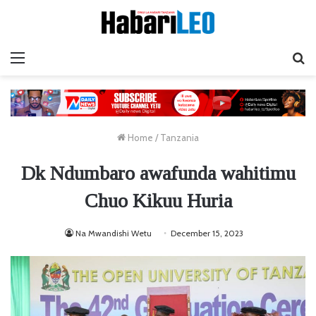
Menu
Ta
Home
/
Tanzania
Dk Ndumbaro awafunda wahitimu
Chuo Kikuu Huria
Na Mwandishi Wetu
December 15, 2023