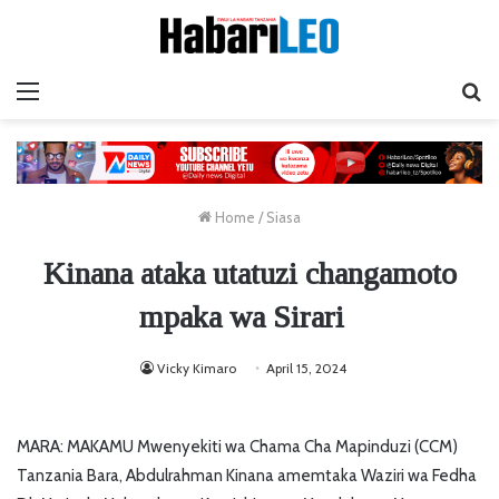
Menu
Ta
Home
/
Siasa
Kinana ataka utatuzi changamoto
mpaka wa Sirari
Vicky Kimaro
April 15, 2024
MARA: MAKAMU Mwenyekiti wa Chama Cha Mapinduzi (CCM)
Tanzania Bara, Abdulrahman Kinana amemtaka Waziri wa Fedha