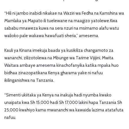
“Hili ni jambo inabidi nikakae na Waziri wa Fedha na Kamshina wa
Mamlaka ya Mapato ili tuelewane na maagizo yatolewe.Kwa
sababu mnaweza kuwa na sera nzuri na msimamo alafu watu
walioko pale wakawa hawafuati sheria,” amesema.
Kauli ya Kinana imekuja baada ya kusikiliza changamoto za
wananchi, zilizotolewa na Mbunge wa Tarime Vijijini, Mwita
Waitara ambaye amesema kinachofanyika katika mpaka huo
bidhaa zinazopatikana Kenya gharama yake ni nafuu
ikilinganishwa na Tanzania.
“Simenti ukiitaka ya Kenya na inakuja hadi nyumba kwako
unaipata kwa Sh 15,000 hadi Sh 17,000 lakini hapa Tanzania Sh
25,000 kwahiyo kama mwananchi wa kawaida lazima atatafuta
nafuu.