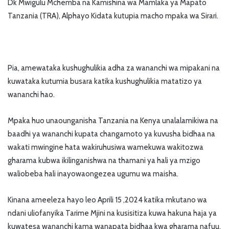
Dk Mwigulu Mchemba na Kamishina wa Mamlaka ya Mapato
Tanzania (TRA), Alphayo Kidata kutupia macho mpaka wa Sirari.
Pia, amewataka kushughulikia adha za wananchi wa mipakani na
kuwataka kutumia busara katika kushughulikia matatizo ya
wananchi hao.
Mpaka huo unaounganisha Tanzania na Kenya unalalamikiwa na
baadhi ya wananchi kupata changamoto ya kuvusha bidhaa na
wakati mwingine hata wakiruhusiwa wamekuwa wakitozwa
gharama kubwa ikilinganishwa na thamani ya hali ya mzigo
waliobeba hali inayowaongezea ugumu wa maisha.
Kinana ameeleza hayo leo Aprili 15 ,2024 katika mkutano wa
ndani uliofanyika Tarime Mjini na kusisitiza kuwa hakuna haja ya
kuwatesa wananchi kama wanapata bidhaa kwa gharama nafuu.