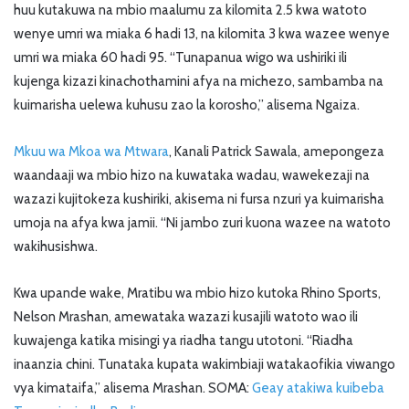
huu kutakuwa na mbio maalumu za kilomita 2.5 kwa watoto
wenye umri wa miaka 6 hadi 13, na kilomita 3 kwa wazee wenye
umri wa miaka 60 hadi 95. “Tunapanua wigo wa ushiriki ili
kujenga kizazi kinachothamini afya na michezo, sambamba na
kuimarisha uelewa kuhusu zao la korosho,” alisema Ngaiza.
Mkuu wa Mkoa wa Mtwara
, Kanali Patrick Sawala, amepongeza
waandaaji wa mbio hizo na kuwataka wadau, wawekezaji na
wazazi kujitokeza kushiriki, akisema ni fursa nzuri ya kuimarisha
umoja na afya kwa jamii. “Ni jambo zuri kuona wazee na watoto
wakihusishwa.
Kwa upande wake, Mratibu wa mbio hizo kutoka Rhino Sports,
Nelson Mrashan, amewataka wazazi kusajili watoto wao ili
kuwajenga katika misingi ya riadha tangu utotoni. “Riadha
inaanzia chini. Tunataka kupata wakimbiaji watakaofikia viwango
vya kimataifa,” alisema Mrashan. SOMA:
Geay atakiwa kuibeba