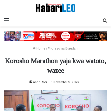
Menu
Ta
Home
/
Michezo na Burudani
Korosho Marathon yaja kwa watoto,
wazee
Anne Robi
November 12, 2025