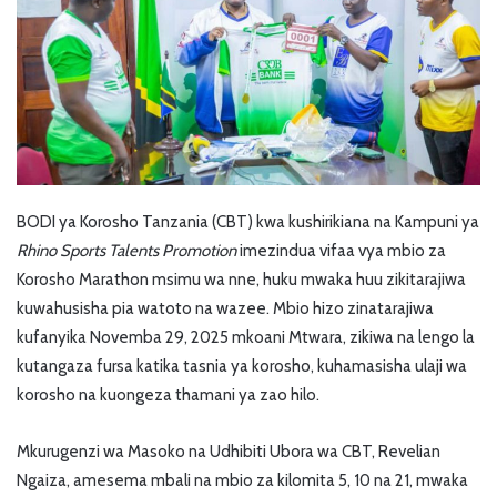
BODI ya Korosho Tanzania (CBT) kwa kushirikiana na Kampuni ya
Rhino Sports Talents Promotion
imezindua vifaa vya mbio za
Korosho Marathon msimu wa nne, huku mwaka huu zikitarajiwa
kuwahusisha pia watoto na wazee. Mbio hizo zinatarajiwa
kufanyika Novemba 29, 2025 mkoani Mtwara, zikiwa na lengo la
kutangaza fursa katika tasnia ya korosho, kuhamasisha ulaji wa
korosho na kuongeza thamani ya zao hilo.
Mkurugenzi wa Masoko na Udhibiti Ubora wa CBT, Revelian
Ngaiza, amesema mbali na mbio za kilomita 5, 10 na 21, mwaka