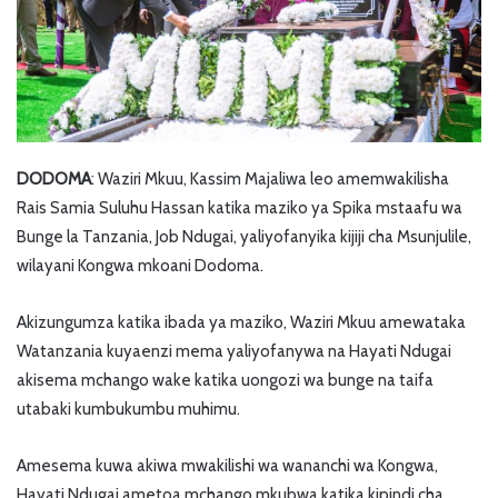
DODOMA
: Waziri Mkuu, Kassim Majaliwa leo amemwakilisha
Rais Samia Suluhu Hassan katika maziko ya Spika mstaafu wa
Bunge la Tanzania, Job Ndugai, yaliyofanyika kijiji cha Msunjulile,
wilayani Kongwa mkoani Dodoma.
Akizungumza katika ibada ya maziko, Waziri Mkuu amewataka
Watanzania kuyaenzi mema yaliyofanywa na Hayati Ndugai
akisema mchango wake katika uongozi wa bunge na taifa
utabaki kumbukumbu muhimu.
Amesema kuwa akiwa mwakilishi wa wananchi wa Kongwa,
Hayati Ndugai ametoa mchango mkubwa katika kipindi cha