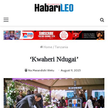
Menu
Ta
Home
/
Tanzania
‘Kwaheri Ndugai’
Na Mwandishi Wetu
August 11, 2025