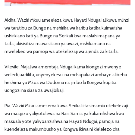
Aidha, Waziri Mkuu ameeleza kuwa Hayati Ndugai alikuwa mlinzi
wa taratibu za Bunge na mshirika wa karibu katika kuimarisha
ushirikiano kati ya Bunge na Serikali kwa maslahi mapana ya
taifa, akisisitiza mawasiliano ya uwazi, mshikamano na
mwelekeo wa pamoja wa utekelezaji wa ajenda za kitaifa.
Vilevile, Majaliwa amemtaja Ndugai kama kiongozi mwenye
weledi, uadilifu, unyenyekevu, na mchapakazi ambaye alibeba
heshima ya Mkoa wa Dodoma na jimbo la Kongwa kupitia
uongozi na siasa za uwajibikaji.
Pia, Waziri Mkuu amesema kuwa Serikali itasimamia utekelezaji
wa maagizo yaliyotolewa na Rais Samia ya kukamilishwa kwa
masuala yote yaliyoanzishwa na Hayati Ndugai, pamoja na
kuendeleza makumbusho ya Kongwa ikiwa ni kielelezo cha