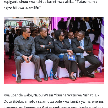
kupigania uhuru kwa nchi za kusini mwa afrika. “Tutasimamia
agizo hili kwa ukamilifu.”
Kwa upande wake, Naibu Waziri Mkuu na Waziri wa Nishati, Dk
Doto Biteko, ametoa salamu za pole kwa familia ya marehemu,
wananchi wa Kongwa na Watanzania wote kwa ujumla kutokana