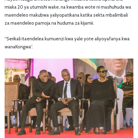
miaka 20 ya utumishi wake, na kwamba wote ni mashuhuda wa
maendeleo makubwa yaliyopatikana katika sekta mbalimbali
za maendeleo pamoja na huduma za kijamii.
“Serikali itaendelea kumuenzi kwa yale yote aliyoyafanya kwa
wanaKongwa”.