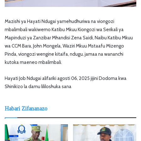
Mazishi ya Hayati Ndugai yamehudhuriwa na viongozi
mbalimbali wakiwemo Katibu Mkuu Kiongozi wa Serikali ya
Mapinduzi ya Zanzibar Mhandisi Zena Saidi, Naibu Katibu Mkuu
wa CCM Bara, John Mongela, Waziri Mkuu Mstaafu Mizengo
Pinda, viongozi wengine kitaifa, ndugu, jamaa na wananchi
kutoka maeneo mbalimbali.
Hayati Job Ndugai alifariki agosti 06, 2025 jijini Dodoma kwa
Shinikizo la damu lililoshuka sana
Habari Zifananazo