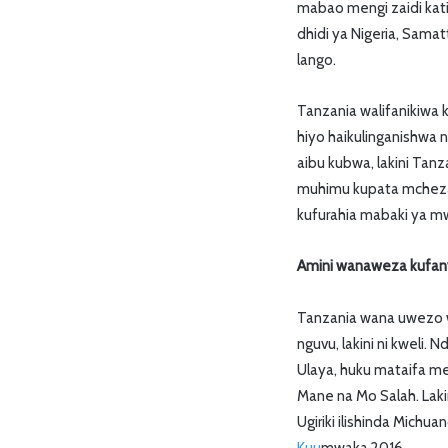
mabao mengi zaidi kat
dhidi ya Nigeria, Samat
lango.
Tanzania walifanikiwa ku
hiyo haikulinganishwa
aibu kubwa, lakini Tan
muhimu kupata mcheza
kufurahia mabaki ya m
Amini wanaweza kufan
Tanzania wana uwezo w
nguvu, lakini ni kweli.
Ulaya, huku mataifa m
Mane na Mo Salah. La
Ugiriki ilishinda Mich
Kuu
mwaka 2016.