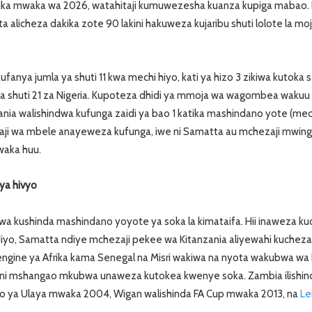
ika mwaka wa 2026, watahitaji kumuwezesha kuanza kupiga mabao. Ka
ta alicheza dakika zote 90 lakini hakuweza kujaribu shuti lolote la 
fanya jumla ya shuti 11 kwa mechi hiyo, kati ya hizo 3 zikiwa kutoka se
 na shuti 21 za Nigeria. Kupoteza dhidi ya mmoja wa wagombea waku
zania walishindwa kufunga zaidi ya bao 1 katika mashindano yote (mec
ji wa mbele anayeweza kufunga, iwe ni Samatta au mchezaji mwing
waka huu.
ya hivyo
a kushinda mashindano yoyote ya soka la kimataifa. Hii inaweza ku
 Ndiyo, Samatta ndiye mchezaji pekee wa Kitanzania aliyewahi kucheza 
engine ya Afrika kama Senegal na Misri wakiwa na nyota wakubwa wa
kini mshangao mkubwa unaweza kutokea kwenye soka. Zambia ilishi
uano ya Ulaya mwaka 2004, Wigan walishinda FA Cup mwaka 2013, na
Le