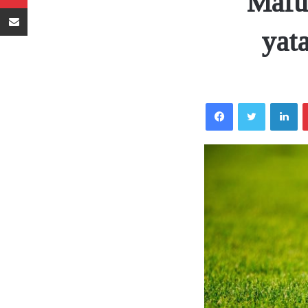
Mafu
Sambaza kupitia barua pepe
yat
Facebook
Twitter
LinkedIn