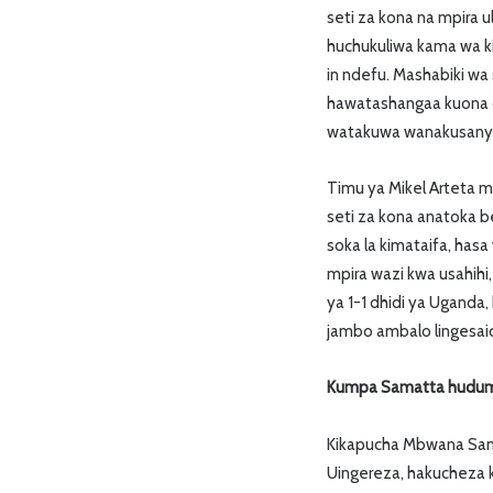
seti za kona na mpira ul
huchukuliwa kama wa k
in ndefu. Mashabiki wa
hawatashangaa kuona 
watakuwa wanakusanya
Timu ya Mikel Arteta m
seti za kona anatoka b
soka la kimataifa, ha
mpira wazi kwa usahihi
ya 1-1 dhidi ya Uganda,
jambo ambalo lingesaid
Kumpa Samatta hudum
Kikapucha Mbwana Sama
Uingereza, hakucheza 