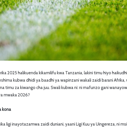
ika 2025 halikuenda kikamilifu kwa Tanzania, lakini timu hiyo haikudhi
shima kubwa dhidi ya baadhi ya wapinzani wakali zaidi barani Afrik
 timu za kiwango cha juu. Swali kubwa ni: ni mafunzo gani wanayow
 ya mwaka 2026?
a kona
 ligi inayotazamwa zaidi duniani, yaani Ligi Kuu ya Uingereza, ni 