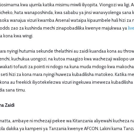
iosimama kwa ujumla katika misimu miwili iliyopita. Viongozi wa ligi, A
icheko, hata wanaposhinda, kwa sababu ya jinsi wanavyolenga sana
 soka wanajua vizuri kwamba Arsenal wataipa kipaumbele hali hizi za
odds zao za kushinda mechi zinapobadilika kwenye majukwaa ya
liv
 kona kwa wingi.
ara nyingi hutumia sekunde thelathini au zaidi kuandaa kona au thro
enchi, kuchukua uongozi, na kutoa maagizo kwa wachezaji waliopo u
sa wakati tofauti za pointi ni ndogo na kuna muda mdogo kwa makoch
, seti hizi za kona mara nyingi huweza kubadilisha matokeo. Katika me
 kona au freekick iliyotekelezwa vizuri ingekuwa imeweza kubadilisha
ia sana timu.
a Zaidi
tta, ambaye ni mchezaji pekee wa Kitanzania aliyewahi kucheza na 
kila dakika ya kampeni ya Tanzania kwenye AFCON. Lakini kama Tan