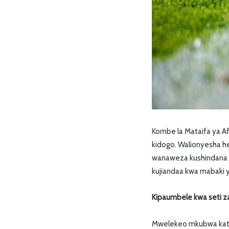
Kombe la Mataifa ya Afr
kidogo. Walionyesha he
wanaweza kushindana na
kujiandaa kwa mabaki
Kipaumbele kwa seti z
Mwelekeo mkubwa katika