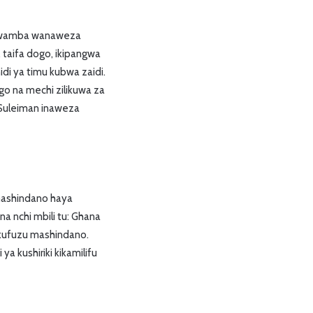
zi kwamba wanaweza
taifa dogo, ikipangwa
i ya timu kubwa zaidi.
go na mechi zilikuwa za
 Suleiman inaweza
mashindano haya
a nchi mbili tu: Ghana
i kufuzu mashindano.
 kushiriki kikamilifu