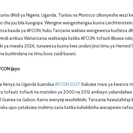
zania dhidi ya Nigeria, Uganda, Tunisia na Morocco zilionyesha wa
o cha juu bila kuogopa. Wengine wangeshangaa kuona Liechtenstein, 
za baada ya AFCON, huku Tanzania wakiwa wangeweza kucheza dhid
ndi ambao Watanzania walitarajia katika AFCON, tofauti ilikuwa ndo
aki ya mwaka 2026, tunaweza kuona kwa undani jinsi timu ya Hemed
 na kushindana na timu bora zaidi barani.
FCON ijayo
 na Kenya na Uganda kuandaa
AFCON 2027
. Itakuwa mara ya kwanza 
tu tofauti, tofauti na matoleo ya 2000 na 2012 ambayo yaliandaliwa n
ial Guinea na Gabon. Kama wenyeji washirikishi, Tanzania hawatahitaj
ka ujao yatakuwa muhimu sana katika kuhakikisha wanapewa nafasi ya