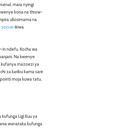
rsenal, mara nyingi
 kwenye kona na throw-
 mpira uliosimama na
e soccer
ikiwa
w-in ndefu. Kocha wa
wanjani. Na kwenye
a kufanya mazoezi ya
chi za karibu kama sare
 pointi moja kuwa tatu,
kufunga Ligi Kuu ya
zania wanataka kufunga