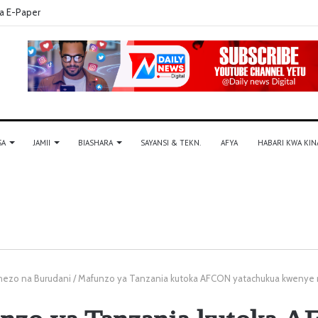
a E-Paper
SA
JAMII
BIASHARA
SAYANSI & TEKN.
AFYA
HABARI KWA KIN
hezo na Burudani
/
Mafunzo ya Tanzania kutoka AFCON yatachukua kwenye 