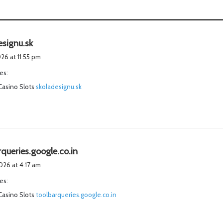
s
esignu.sk
a
026 at 11:55 pm
y
es:
s
Casino Slots
:
skoladesignu.sk
s
queries.google.co.in
a
2026 at 4:17 am
y
es:
s
Casino Slots
toolbarqueries.google.co.in
: