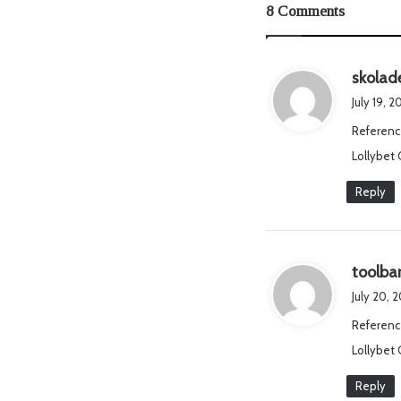
8 Comments
skolad
July 19, 2
Referenc
Lollybet 
Reply
toolbar
July 20, 
Referenc
Lollybet 
Reply