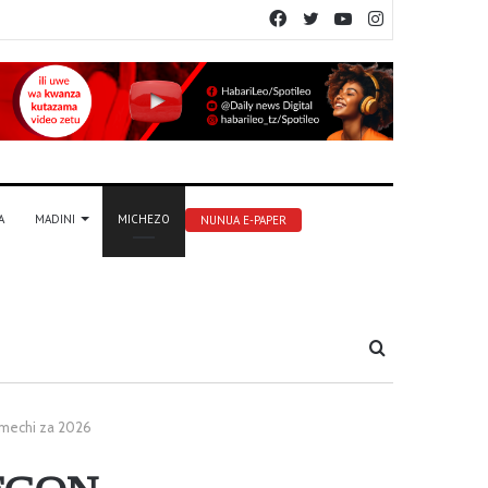
Facebook
Twitter
YouTube
Instagram
A
MADINI
MICHEZO
NUNUA E-PAPER
Tafuta
mechi za 2026