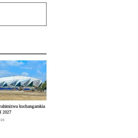
wahimizwa kuchangamkia
N 2027
026