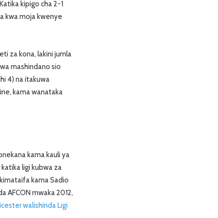
tika kipigo cha 2-1
moja kwa moja kwenye
ti za kona, lakini jumla
u wa mashindano sio
hi 4) na itakuwa
ine, kama wanataka
onekana kama kauli ya
katika ligi kubwa za
 kimataifa kama Sadio
nda AFCON mwaka 2012,
icester walishinda Ligi