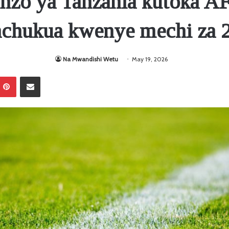
nzo ya Tanzania kutoka 
achukua kwenye mechi za 
Na Mwandishi Wetu
May 19, 2026
Pinterest
Sambaza kupitia barua pepe