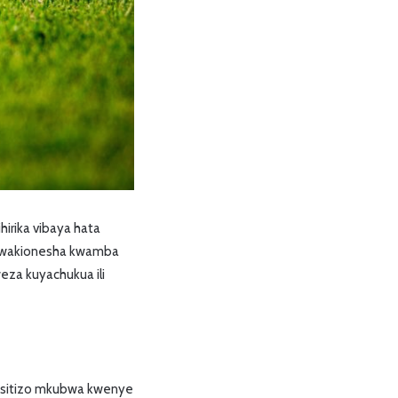
hirika vibaya hata
a, wakionesha kwamba
eza kuyachukua ili
msisitizo mkubwa kwenye