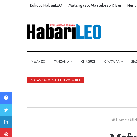
Kuhusu HabariLEO
Matangazo: Maelekezo & Bei
Nunu
MWANZO
TANZANIA
CHAGUZI
KIMATAIFA
SIA
MATANGAZO: MAELEKEZO & BEI
Facebook
Twitter
LinkedIn
Home
/
Mic
Pinterest