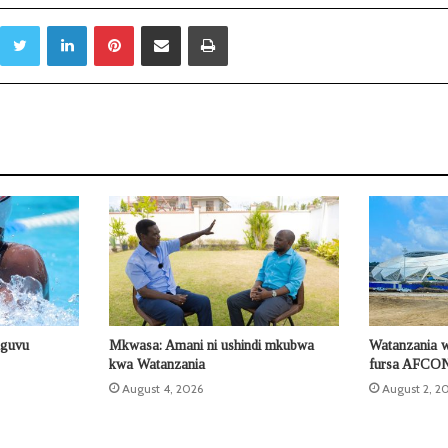
Twitter
LinkedIn
Pinterest
Sambaza kupitia barua pepe
Print
nguvu
Mkwasa: Amani ni ushindi mkubwa
Watanzania 
kwa Watanzania
fursa AFCO
August 4, 2026
August 2, 2