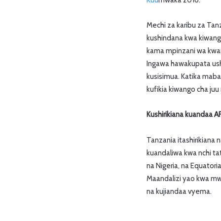
Mechi za karibu za Tan
kushindana kwa kiwang
kama mpinzani wa kwan
Ingawa hawakupata ushi
kusisimua. Katika mab
kufikia kiwango cha juu
Kushirikiana kuandaa A
Tanzania itashirikiana
kuandaliwa kwa nchi ta
na Nigeria, na Equator
Maandalizi yao kwa mwa
na kujiandaa vyema.