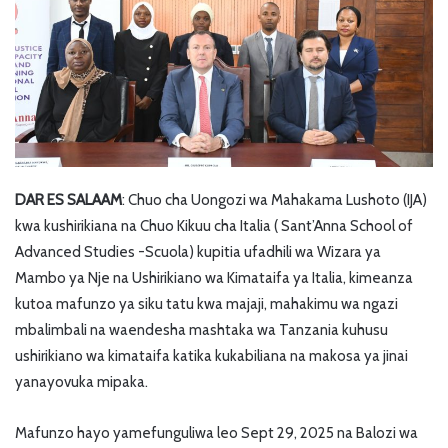
DAR ES SALAAM
: Chuo cha Uongozi wa Mahakama Lushoto (IJA)
kwa kushirikiana na Chuo Kikuu cha Italia ( Sant’Anna School of
Advanced Studies -Scuola) kupitia ufadhili wa Wizara ya
Mambo ya Nje na Ushirikiano wa Kimataifa ya Italia, kimeanza
kutoa mafunzo ya siku tatu kwa majaji, mahakimu wa ngazi
mbalimbali na waendesha mashtaka wa Tanzania kuhusu
ushirikiano wa kimataifa katika kukabiliana na makosa ya jinai
yanayovuka mipaka.
Mafunzo hayo yamefunguliwa leo Sept 29, 2025 na Balozi wa