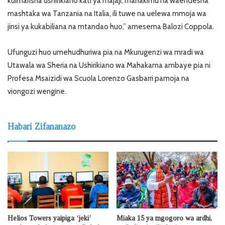
kuimarisha ushirikiano kati ya majaji, mahakimu na waendesha
mashtaka wa Tanzania na Italia, ili tuwe na uelewa mmoja wa
jinsi ya kukabiliana na mtandao huo,” amesema Balozi Coppola.
Ufunguzi huo umehudhuriwa pia na Mkurugenzi wa mradi wa
Utawala wa Sheria na Ushirikiano wa Mahakama ambaye pia ni
Profesa Msaizidi wa Scuola Lorenzo Gasbarri pamoja na
viongozi wengine.
Habari Zifananazo
Helios Towers yaipiga ‘jeki’
Miaka 15 ya mgogoro wa ardhi,