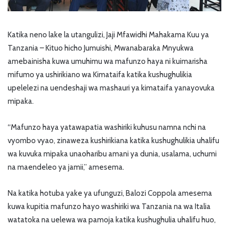
Katika neno lake la utangulizi, Jaji Mfawidhi Mahakama Kuu ya
Tanzania – Kituo hicho Jumuishi, Mwanabaraka Mnyukwa
amebainisha kuwa umuhimu wa mafunzo haya ni kuimarisha
mifumo ya ushirikiano wa Kimataifa katika kushughulikia
upelelezi na uendeshaji wa mashauri ya kimataifa yanayovuka
mipaka.
“Mafunzo haya yatawapatia washiriki kuhusu namna nchi na
vyombo vyao, zinaweza kushirikiana katika kushughulikia uhalifu
wa kuvuka mipaka unaoharibu amani ya dunia, usalama, uchumi
na maendeleo ya jamii,” amesema.
Na katika hotuba yake ya ufunguzi, Balozi Coppola amesema
kuwa kupitia mafunzo hayo washiriki wa Tanzania na wa Italia
watatoka na uelewa wa pamoja katika kushughulia uhalifu huo,