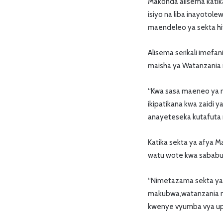
Makonda alisema katika
isiyo na liba inayotole
maendeleo ya sekta hi
Alisema serikali imefa
maisha ya Watanzania miji
“Kwa sasa maeneo ya mij
ikipatikana kwa zaidi y
anayeteseka kutafuta m
Katika sekta ya afya M
watu wote kwa sababu 
“Nimetazama sekta ya a
makubwa,watanzania m
kwenye vyumba vya upa