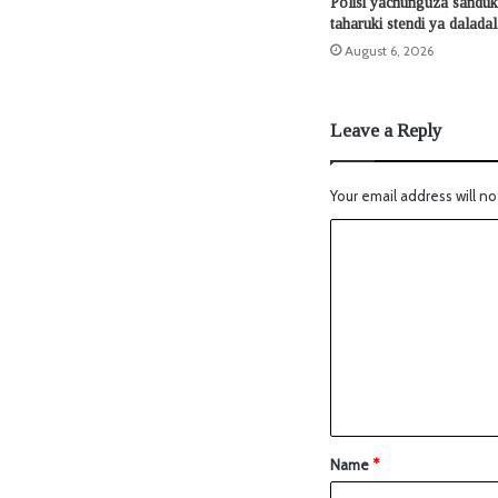
Polisi yachunguza sanduku
taharuki stendi ya dalada
August 6, 2026
Leave a Reply
Your email address will no
Name
*