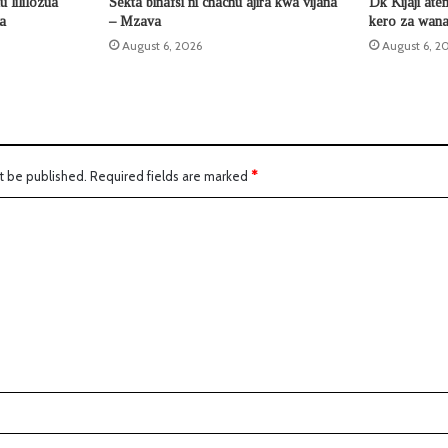
 lililozua
Sekta binafsi ni chachu ajira kwa vijana
Dk Kijaji ate
la
– Mzava
kero za wana
August 6, 2026
August 6, 2
t be published.
Required fields are marked
*