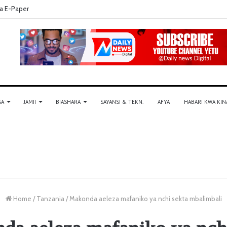
a E-Paper
SA
JAMII
BIASHARA
SAYANSI & TEKN.
AFYA
HABARI KWA KIN
Home
/
Tanzania
/
Makonda aeleza mafaniko ya nchi sekta mbalimbali