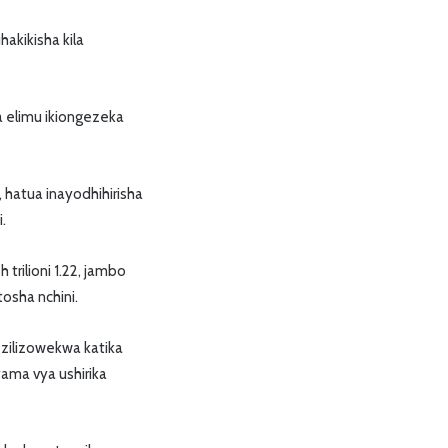
akikisha kila
ya elimu ikiongezeka
 hatua inayodhihirisha
.
 trilioni 1.22, jambo
tosha nchini.
zilizowekwa katika
yama vya ushirika