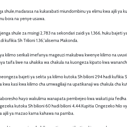
ga shule,madarasa na kukarabati miundombinu ya elimu kwa ajili ya kuh
mu bora na yenye usawa.
ujenga shule za msingi 2,783 na sekondari zaidi ya 1,366, huku bajeti 
di kufikia Sh Trilioni 1.36,”alisema Makonda.
a kilimo serikali imefanya mageuzi makubwa kwenye kilimo na uvuvi,
nya taifa liwe na uhakika wa chakula na kuongeza kipato kwa wananchi
meongeza bajeti ya sekta ya kilimo kutoka Sh bilioni 294 hadi kufikia Sh
a kwa kasi kwa kilimo cha umwagiliaji na upatikanaji wa chakula cha ku
aboresho hayo wakulima wanapata pembejeo kwa wakati,pia fedha 
ezeka kutoka Sh bilioni 60 hadi bilioni 4,44.Kupitia Ongezeko hilo v
 ajili ya mazao kama kahawa na pamba.