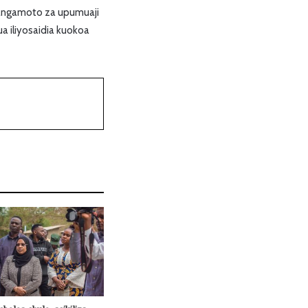
hangamoto za upumuaji
a iliyosaidia kuokoa