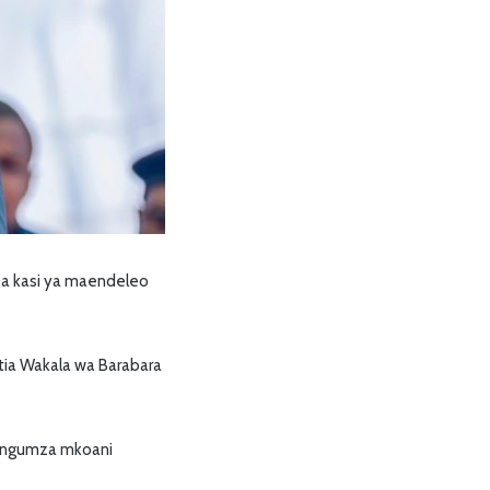
ea kasi ya maendeleo
itia Wakala wa Barabara
zungumza mkoani