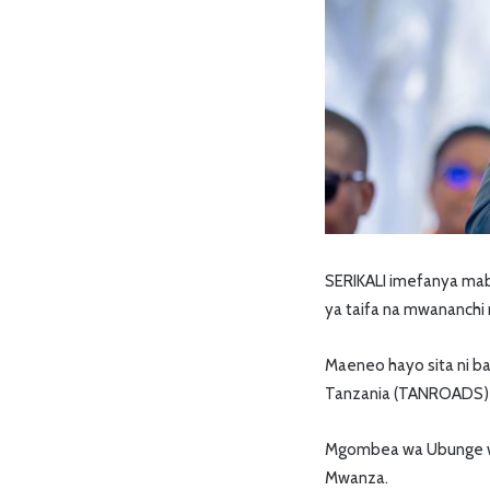
SERIKALI imefanya mab
ya taifa na mwananch
Maeneo hayo sita ni ban
Tanzania (TANROADS) n
Mgombea wa Ubunge wa 
Mwanza.