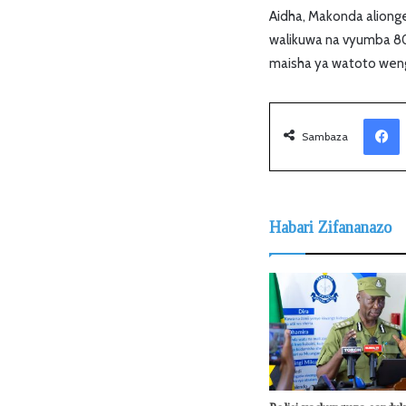
Aidha, Makonda aliong
walikuwa na vyumba 80 
maisha ya watoto wengi
Facebook
Sambaza
Habari Zifananazo