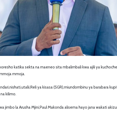
oresho katika sekta na maeneo sita mbalimbali kwa ajili ya kuchoch
i mmoja mmoja.
dari,nishati,utalii,Reli ya kisasa (SGR),miundombinu ya barabara kup
a kilimo.
jimbo la Arusha Mjini,Paul Makonda alisema hayo jana wakati aki