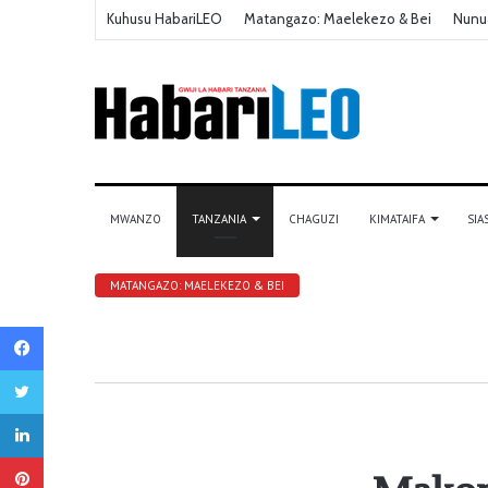
Kuhusu HabariLEO
Matangazo: Maelekezo & Bei
Nunu
MWANZO
TANZANIA
CHAGUZI
KIMATAIFA
SIA
MATANGAZO: MAELEKEZO & BEI
Facebook
Twitter
LinkedIn
Pinterest