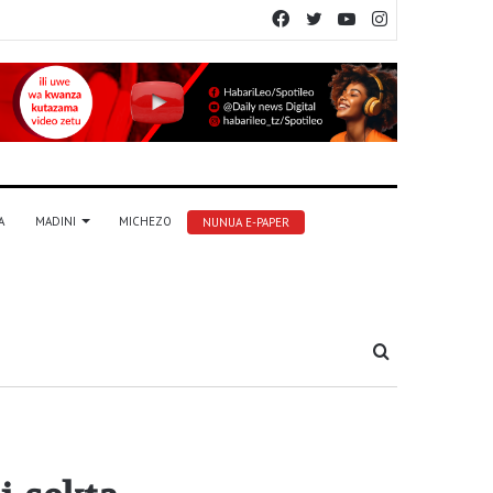
Facebook
Twitter
YouTube
Instagram
A
MADINI
MICHEZO
NUNUA E-PAPER
Tafuta