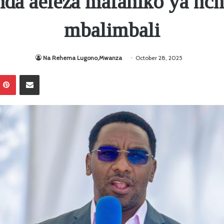
da aeleza mafaniko ya nchi
mbalimbali
Na Rehema Lugono,Mwanza
October 28, 2025
Pinterest
Sambaza kupitia barua pepe