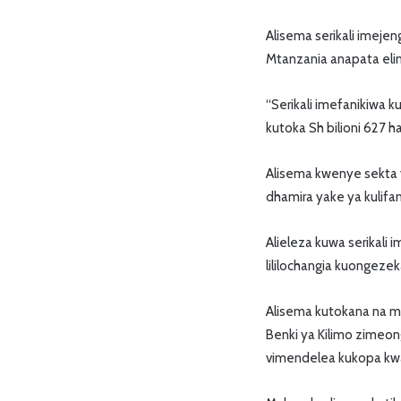
Alisema serikali imejen
Mtanzania anapata eli
“Serikali imefanikiwa k
kutoka Sh bilioni 627 ha
Alisema kwenye sekta y
dhamira yake ya kulifa
Alieleza kuwa serikali i
lililochangia kuongezek
Alisema kutokana na m
Benki ya Kilimo zimeong
vimendelea kukopa kwa