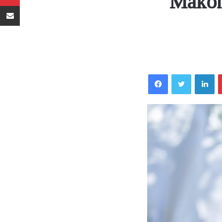
Makon
Sambaza kupitia barua pepe
Facebook
Twitter
LinkedIn