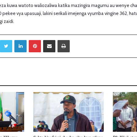
eza kuwa watoto waliozaliwa katika mazingira magumu au wenye c
pekee vya upasuaji, lakini serikali imejenga vyumba vingine 362, hatu
 zaidi.
Twitter
LinkedIn
Pinterest
Sambaza kupitia barua pepe
Print