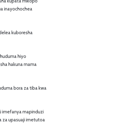
zesha kupata mikopo
atua inayochochea
ndelea kuboresha
ni huduma hiyo
kikisha hakuna mama
huduma bora za tiba kwa
li imefanya mapinduzi
za upasuaji imetutoa