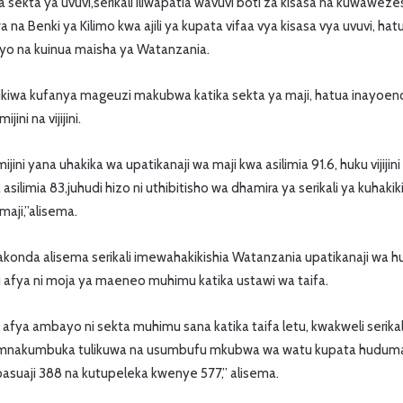
 sekta ya uvuvi,serikali iliwapatia wavuvi boti za kisasa na kuwawe
wa na Benki ya Kilimo kwa ajili ya kupata vifaa vya kisasa vya uvuvi, h
yo na kuinua maisha ya Watanzania.
nikiwa kufanya mageuzi makubwa katika sekta ya maji, hatua inayoe
ni na vijijini.
ini yana uhakika wa upatikanaji wa maji kwa asilimia 91.6, huku vijiji
a asilimia 83,juhudi hizo ni uthibitisho wa dhamira ya serikali ya kuha
aji,”alisema.
akonda alisema serikali imewahakikishia Watanzania upatikanaji wa 
afya ni moja ya maeneo muhimu katika ustawi wa taifa.
fya ambayo ni sekta muhimu sana katika taifa letu, kwakweli serika
nakumbuka tulikuwa na usumbufu mkubwa wa watu kupata huduma 
suaji 388 na kutupeleka kwenye 577,” alisema.