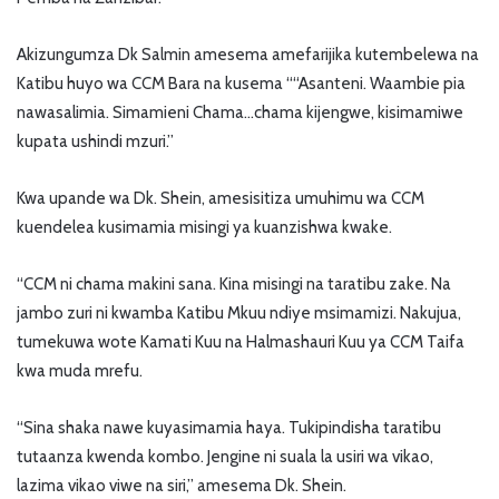
Akizungumza Dk Salmin amesema amefarijika kutembelewa na
Katibu huyo wa CCM Bara na kusema ““Asanteni. Waambie pia
nawasalimia. Simamieni Chama…chama kijengwe, kisimamiwe
kupata ushindi mzuri.”
Kwa upande wa Dk. Shein, amesisitiza umuhimu wa CCM
kuendelea kusimamia misingi ya kuanzishwa kwake.
“CCM ni chama makini sana. Kina misingi na taratibu zake. Na
jambo zuri ni kwamba Katibu Mkuu ndiye msimamizi. Nakujua,
tumekuwa wote Kamati Kuu na Halmashauri Kuu ya CCM Taifa
kwa muda mrefu.
“Sina shaka nawe kuyasimamia haya. Tukipindisha taratibu
tutaanza kwenda kombo. Jengine ni suala la usiri wa vikao,
lazima vikao viwe na siri,” amesema Dk. Shein.