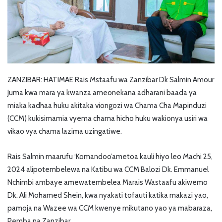
ZANZIBAR: HATIMAE Rais Mstaafu wa Zanzibar Dk Salmin Amour
Juma kwa mara ya kwanza ameonekana adharani baada ya
miaka kadhaa huku akitaka viongozi wa Chama Cha Mapinduzi
(CCM) kukisimamia vyema chama hicho huku wakionya usiri wa
vikao vya chama lazima uzingatiwe.
Rais Salmin maarufu ‘Komandoo’ametoa kauli hiyo leo Machi 25,
2024 alipotembelewa na Katibu wa CCM Balozi Dk. Emmanuel
Nchimbi ambaye amewatembelea Marais Wastaafu akiwemo
Dk. Ali Mohamed Shein, kwa nyakati tofauti katika makazi yao,
pamoja na Wazee wa CCM kwenye mikutano yao ya mabaraza,
Pemba na Zanzibar.