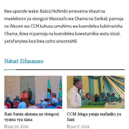
Kwa upande wake, Balozi Nchimbi amesema shauri na
maelekezo ya viongozi Wastaafu wa Chama na Serikali, pamoja
na Wazee wa CCM kuhusu umuhimu wa kuendelea kukiimarisha
Chama, ikiwa ni pamoja na kuendelea kuwatumikia watu vizuri,
yatafanyiwa kazi kwa uzito unaostahili.
Habari Zifananazo
Rais Samia akutana na viongozi
CCM Iringa yataja mafaniko ya
vyama vya siasa
Ilani
July 30, 2026
July 17, 2026