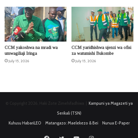
CCM yakoshwa na mradi wa
CCM yaridhishwa ujenzi wa ofisi
umwagiliaji Iringa
za watumishi Bukombe
July 15, 2026
July 15, 2026
© Copyright 2026, Haki Zote Zimehifadhiwa |
Kampuni ya Magazeti ya
Serikali (TSN)
Kuhusu HabariLEO
Matangazo: Maelekezo & Bei
Nunua E-Paper