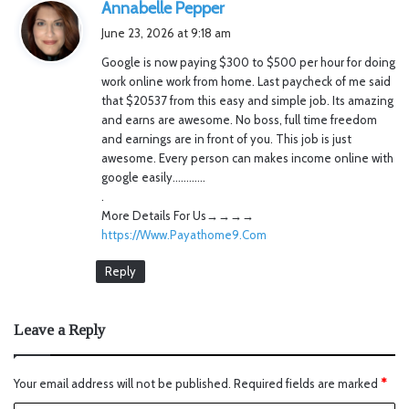
s
Annabelle Pepper
a
June 23, 2026 at 9:18 am
y
Google is now paying $300 to $500 per hour for doing
s
work online work from home. Last paycheck of me said
:
that $20537 from this easy and simple job. Its amazing
and earns are awesome. No boss, full time freedom
and earnings are in front of you. This job is just
awesome. Every person can makes income online with
google easily…………
.
M­­­­­­o­­­­­­r­­­­­­e­ D­­­­­­e­­­­­­t­­­­­­a­­­­­­i­­­­­­l­­­­­­s For Us→→→→
https://Www.Payathome9.Com
Reply
Leave a Reply
Your email address will not be published.
Required fields are marked
*