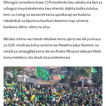
Kihongosi ameeleza kuwa CCM inashinda kwa sababu ina Ilani ya
uchaguzi inayotekelezeka kwa vitendo, ikijikita katika kutatua
kero za msingi za wananchi kama upatikanaji wa huduma
mbalimbali za kijamii na kiuchumi ikiwemo maji, umeme,
barabara, kilimo, elimu na afya.
Alitolea mfano wa miradi mikubwa kama ujenzi wa reli ya kisasa
ya SGR, mradi wa kufua umeme wa Mwalimu Julius Nyerere, na
miradi ya umwagiliaji kama ule wa Ruaha Mbuyuni wilayani Kilolo
kama kielelezo cha ahadi zinazotekelezwa.