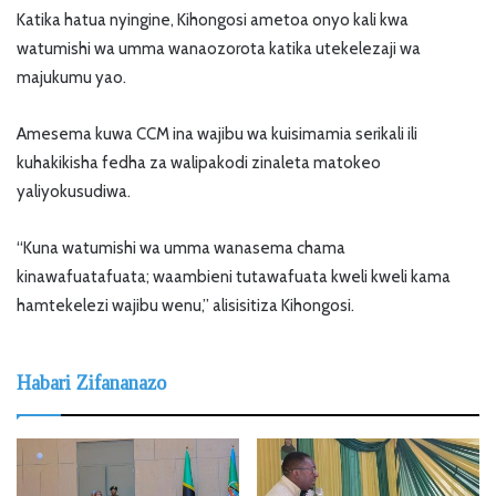
Katika hatua nyingine, Kihongosi ametoa onyo kali kwa
watumishi wa umma wanaozorota katika utekelezaji wa
majukumu yao.
Amesema kuwa CCM ina wajibu wa kuisimamia serikali ili
kuhakikisha fedha za walipakodi zinaleta matokeo
yaliyokusudiwa.
“Kuna watumishi wa umma wanasema chama
kinawafuatafuata; waambieni tutawafuata kweli kweli kama
hamtekelezi wajibu wenu,” alisisitiza Kihongosi.
Habari Zifananazo