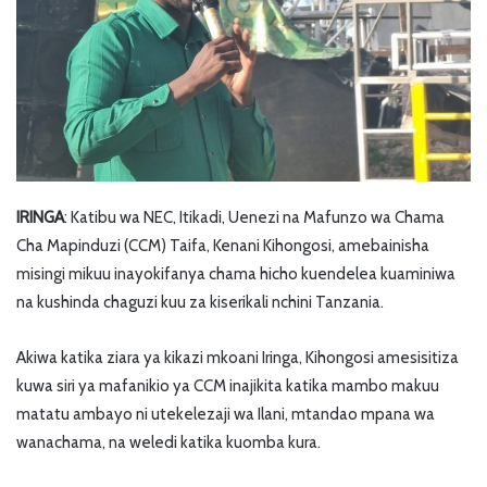
IRINGA
: Katibu wa NEC, Itikadi, Uenezi na Mafunzo wa Chama
Cha Mapinduzi (CCM) Taifa, Kenani Kihongosi, amebainisha
misingi mikuu inayokifanya chama hicho kuendelea kuaminiwa
na kushinda chaguzi kuu za kiserikali nchini Tanzania.
Akiwa katika ziara ya kikazi mkoani Iringa, Kihongosi amesisitiza
kuwa siri ya mafanikio ya CCM inajikita katika mambo makuu
matatu ambayo ni utekelezaji wa Ilani, mtandao mpana wa
wanachama, na weledi katika kuomba kura.