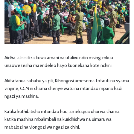
Aidha, alisisitiza kuwa amani na utulivu ndio msingi mkuu
unaowezesha maendeleo hayo kuonekana kote nchini.
Akifafanua sababu ya pili, Kihongosi amesema tofauti na vyama
vingine, CCM ni chama chenye watu na mtandao mpana hadi
ngazi ya mashina.
Katika kuthibitisha mtandao huo, amekagua uhai wa chama
katika mashina mbalimbali na kuridhishwa na uimara wa
mabalozi na viongozi wa ngazi za chini.