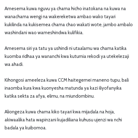
Amesema kuwa nguvu ya chama hicho inatokana na kuwa na
wanachama wengi na wakereketwa ambao wako tayari
kukilinda na kukisemea chama chao wakati wote, jambo ambalo
washindani wao wameshindwa kulifikia.
Amesema siri ya tatu ya ushindi ni utaalamu wa chama katika
kuomba ridhaa ya wananchi kwa kutumia rekodi ya utekelezaji
wa ahadi.
Kihongosi ameeleza kuwa CCM haitegemei maneno tupu, bali
inaomba kura kwa kuonyesha matunda ya kazi iliyofanyika
katika sekta za afya, elimu, na miundombinu.
Aliongeza kuwa chama kiko tayari kwa mijadala na hoja,
akiwaalika hata wapinzani kujadiliana kuhusu ujenzi wa nchi
badala ya kuibomoa.