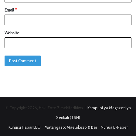
Email
*
Website
© Copyright 2026, Haki Zote Zimehifadhiwa |
Kampuni ya Magazeti ya
Serikali (TSN)
Kuhusu HabariLEO
Matangazo: Maelekezo & Bei
Nunua E-Paper