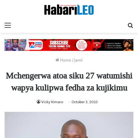
Menu
Ta
Home
/
Jamii
Mchengerwa atoa siku 27 watumishi
wapya kulipwa fedha za kujikimu
Vicky Kimaro
October 3, 2023