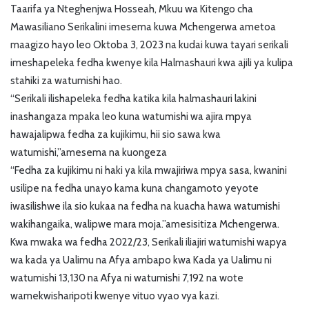
Taarifa ya Nteghenjwa Hosseah, Mkuu wa Kitengo cha
Mawasiliano Serikalini imesema kuwa Mchengerwa ametoa
maagizo hayo leo Oktoba 3, 2023 na kudai kuwa tayari serikali
imeshapeleka fedha kwenye kila Halmashauri kwa ajili ya kulipa
stahiki za watumishi hao.
“Serikali ilishapeleka fedha katika kila halmashauri lakini
inashangaza mpaka leo kuna watumishi wa ajira mpya
hawajalipwa fedha za kujikimu, hii sio sawa kwa
watumishi,”amesema na kuongeza
“Fedha za kujikimu ni haki ya kila mwajiriwa mpya sasa, kwanini
usilipe na
fedha unayo kama kuna changamoto yeyote
iwasilishwe ila sio kukaa na fedha na kuacha hawa watumishi
wakihangaika, walipwe mara moja.”amesisitiza Mchengerwa.
Kwa mwaka wa fedha 2022/23, Serikali iliajiri watumishi wapya
wa kada ya
Ualimu na Afya ambapo kwa Kada ya Ualimu ni
watumishi 13,130 na Afya ni watumishi 7,192 na wote
wamekwisharipoti kwenye vituo vyao vya kazi.