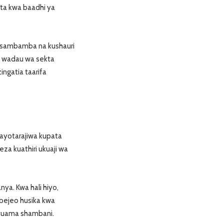
ata kwa baadhi ya
ea sambamba na kushauri
o, wadau wa sekta
ngatia taarifa
ayotarajiwa kupata
a kuathiri ukuaji wa
a. Kwa hali hiyo,
bejeo husika kwa
utuama shambani.