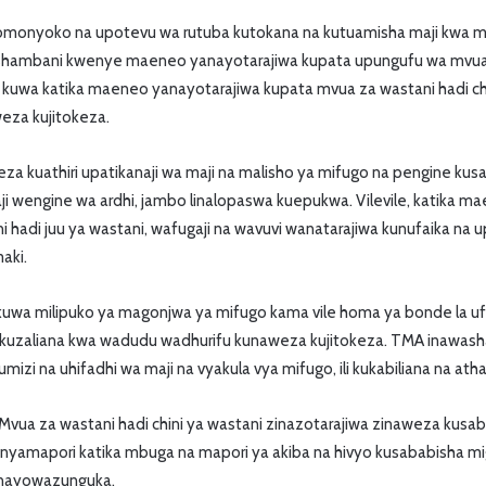
omonyoko na upotevu wa rutuba kutokana na kutuamisha maji kwa m
i shambani kwenye maeneo yanayotarajiwa kupata upungufu wa mvua. 
a kuwa katika maeneo yanayotarajiwa kupata mvua za wastani hadi chi
eza kujitokeza.
eza kuathiri upatikanaji wa maji na malisho ya mifugo na pengine kus
ji wengine wa ardhi, jambo linalopaswa kuepukwa. Vilevile, katika m
 hadi juu ya wastani, wafugaji na wavuvi wanatarajiwa kunufaika na u
aki.
 kuwa milipuko ya magonjwa ya mifugo kama vile homa ya bonde la u
uzaliana kwa wadudu wadhurifu kunaweza kujitokeza. TMA inawasha
izi na uhifadhi wa maji na vyakula vya mifugo, ili kukabiliana na atha
Mvua za wastani hadi chini ya wastani zinazotarajiwa zinaweza kus
anyamapori katika mbuga na mapori ya akiba na hivyo kusababisha m
inayowazunguka.