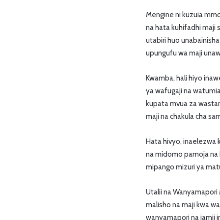
Mengine ni kuzuia mm
na hata kuhifadhi maj
utabiri huo unabainish
upungufu wa maji unaw
Kwamba, hali hiyo inaw
ya wafugaji na watumia
kupata mvua za wastani
maji na chakula cha sam
Hata hivyo, inaelezwa
na midomo pamoja na k
mipango mizuri ya matum
Utalii na Wanyamapori 
malisho na maji kwa w
wanyamapori na jamii 