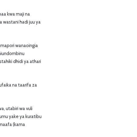
baa kwa maji na
wastani hadi juu ya
mapori wanaoingia
 miundombinu
ahiki dhidi ya athari
faika na taarifa za
, utabiri wa vuli
umu yake ya kuratibu
a maafa (kama