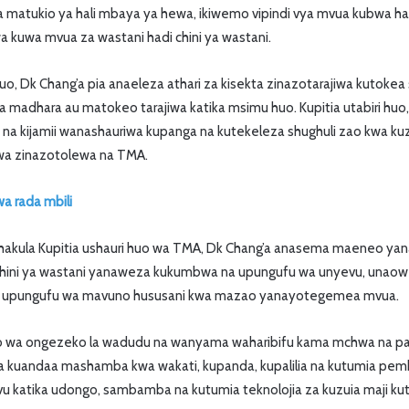
a matukio ya hali mbaya ya hewa, ikiwemo vipindi vya mvua kubwa h
 kuwa mvua za wastani hadi chini ya wastani.
 huo, Dk Chang’a pia anaeleza athari za kisekta zinazotarajiwa kutok
a madhara au matokeo tarajiwa katika msimu huo. Kupitia utabiri hu
 na kijamii wanashauriwa kupanga na kutekeleza shughuli zao kwa kuzi
ewa zinazotolewa na TMA.
a rada mbili
chakula Kupitia ushauri huo wa TMA, Dk Chang’a anasema maeneo yan
chini ya wastani yanaweza kukumbwa na upungufu wa unyevu, unaowez
 upungufu wa mavuno hususani kwa mazao yanayotegemea mvua.
 wa ongezeko la wadudu na wanyama waharibifu kama mchwa na pany
 kuandaa mashamba kwa wakati, kupanda, kupalilia na kutumia pem
evu katika udongo, sambamba na kutumia teknolojia za kuzuia maji k