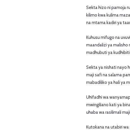
Sekta hizo ni pamoja
kilimo kwa kulima maz
na mtama kadiri ya taar
Kuhusu mifugo na uvuv
maandalizi ya malisho 
madhubuti ya kudhibit
Sekta ya nishati nayo
maji safi na salama pa
mabadiliko ya hali ya m
Uhifadhi wa wanyamapor
mwingiliano kati ya b
uhaba wa rasilimali ma
Kutokana na utabiri wa