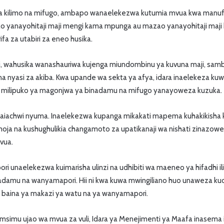
 na kilimo na mifugo, ambapo wanaelekezwa kutumia mvua kwa manu
ao yanayohitaji maji mengi kama mpunga au mazao yanayohitaji maj
ifa za utabiri za eneo husika.
i, wahusika wanashauriwa kujenga miundombinu ya kuvuna maji, sa
na nyasi za akiba. Kwa upande wa sekta ya afya, idara inaelekeza k
i milipuko ya magonjwa ya binadamu na mifugo yanayoweza kuzuka.
 haiachwi nyuma. Inaelekezwa kupanga mikakati mapema kuhakikisha 
moja na kushughulikia changamoto za upatikanaji wa nishati zinazo
vua.
i unaelekezwa kuimarisha ulinzi na udhibiti wa maeneo ya hifadhi i
inadamu na wanyamapori. Hii ni kwa kuwa mwingiliano huo unaweza k
ji baina ya makazi ya watu na ya wanyamapori.
 msimu ujao wa mvua za vuli, Idara ya Menejimenti ya Maafa inasema