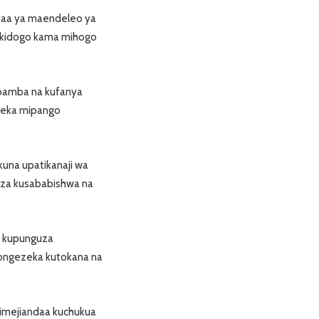
faa ya maendeleo ya
i kidogo kama mihogo
mbamba na kufanya
uweka mipango
kuna upatikanaji wa
weza kusababishwa na
li kupunguza
uongezeka kutokana na
 imejiandaa kuchukua