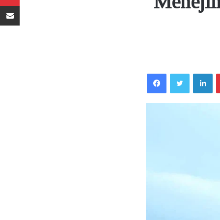
Menejim
Sambaza kupitia barua pepe
Facebook
Twitter
LinkedIn