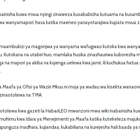
nabainisha kuwa mvua nyingi zinaweza kusababisha kutuama na kusam
a wanyamapori, hasa katika maeneo yanayotarajiwa kupata mvua za 
maambukizi ya magonjwa ya wanyama wafugwao kutoka kwa wanya
. Kutokana na utabiri huo, mamlaka husika zinashauriwa kuboresha
 na mapori ya akiba na kujenga uelewa kwa jamii, ili kuchukua hatua st
.
a Maafa ya Ofisi ya Waziri Mkuu ni moja ya wadau wa kisekta wanaonu
a zinaotolewa na TMA.
liyotolewa kwa gazeti la HabariLEO mwanzoni mwa wiki inabainisha kuwa
muhimu kwa Idara ya Menejimenti ya Maafa katika kutekeleza majuk
kupunguza madhara, kujiandaa, kukabiliana na kurejesha hali baada y