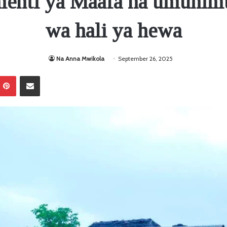
enti ya Maafa na umuhimu
wa hali ya hewa
Na Anna Mwikola
September 26, 2025
Pinterest
Sambaza kupitia barua pepe