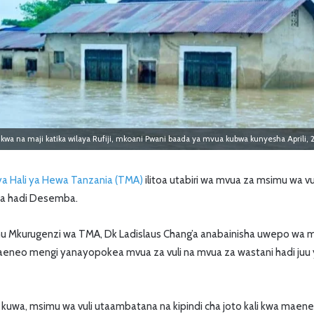
a na maji katika wilaya Rufiji, mkoani Pwani baada ya mvua kubwa kunyesha Aprili, 
a Hali ya Hewa Tanzania (TMA)
ilitoa utabiri wa mvua za msimu wa 
a hadi Desemba.
imu Mkurugenzi wa TMA, Dk Ladislaus Chang’a anabainisha uwepo wa 
maeneo mengi yanayopokea mvua za vuli na mvua za wastani hadi juu
 kuwa, msimu wa vuli utaambatana na kipindi cha joto kali kwa maen