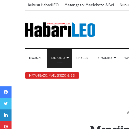
Kuhusu HabariLEO
Matangazo: Maelekezo & Bei
Nunu
MWANZO
TANZANIA
CHAGUZI
KIMATAIFA
SIA
MATANGAZO: MAELEKEZO & BEI
Facebook
Twitter
LinkedIn
Pinterest