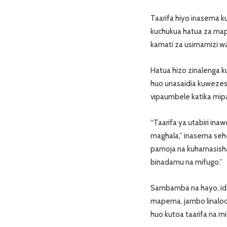
Taarifa hiyo inasema 
kuchukua hatua za mape
kamati za usimamizi wa
Hatua hizo zinalenga ku
huo unasaidia kuwezesh
vipaumbele katika mipan
“Taarifa ya utabiri in
maghala,” inasema sehe
pamoja na kuhamasisha
binadamu na mifugo.”
Sambamba na hayo, ida
mapema, jambo linaloon
huo kutoa taarifa na m