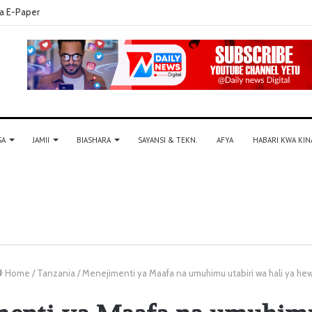
a E-Paper
SA
JAMII
BIASHARA
SAYANSI & TEKN.
AFYA
HABARI KWA KIN
Home
/
Tanzania
/
Menejimenti ya Maafa na umuhimu utabiri wa hali ya he