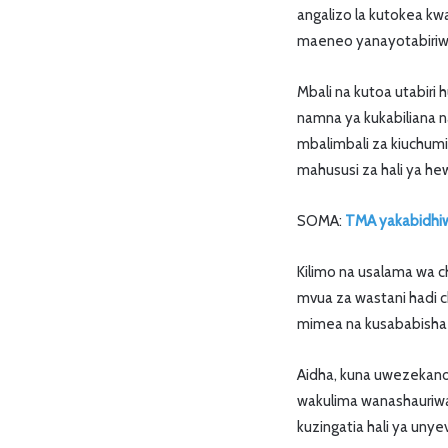
angalizo la kutokea kw
maeneo yanayotabiriwa
Mbali na kutoa utabiri
namna ya kukabiliana n
mbalimbali za kiuchumi
mahususi za hali ya h
SOMA:
TMA yakabidhiw
Kilimo na usalama wa 
mvua za wastani hadi 
mimea na kusababisha
Aidha, kuna uwezekano
wakulima wanashauriwa
kuzingatia hali ya uny