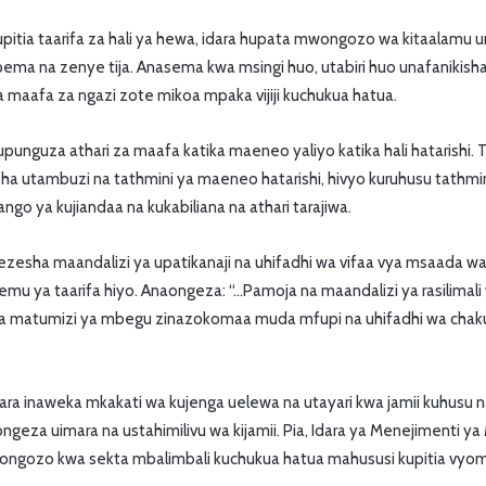
kupitia taarifa za hali ya hewa, idara hupata mwongozo wa kitaala
ma na zenye tija. Anasema kwa msingi huo, utabiri huo unafanikisha
 maafa za ngazi zote mikoa mpaka vijiji kuchukua hatua.
punguza athari za maafa katika maeneo yaliyo katika hali hatarishi. T
a utambuzi na tathmini ya maeneo hatarishi, hivyo kuruhusu tathmin
go ya kujiandaa na kukabiliana na athari tarajiwa.
awezesha maandalizi ya upatikanaji na uhifadhi wa vifaa vya msaada w
mu ya taarifa hiyo. Anaongeza: “…Pamoja na maandalizi ya rasilimali 
 matumizi ya mbegu zinazokomaa muda mfupi na uhifadhi wa chaku
ra inaweka mkakati wa kujenga uelewa na utayari kwa jamii kuhusu 
geza uimara na ustahimilivu wa kijamii. Pia, Idara ya Menejimenti ya
iongozo kwa sekta mbalimbali kuchukua hatua mahususi kupitia vyom