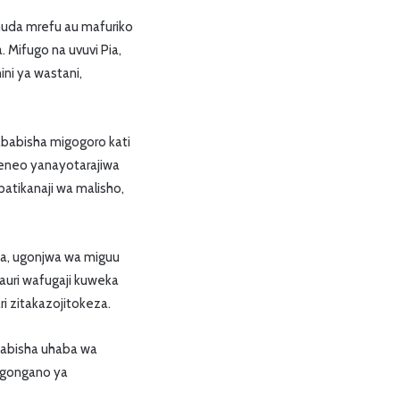
uda mrefu au mafuriko
Mifugo na uvuvi Pia,
ni ya wastani,
ababisha migogoro kati
aeneo yanayotarajiwa
patikanaji wa malisho,
fa, ugonjwa wa miguu
uri wafugaji kuweka
ri zitakazojitokeza.
ababisha uhaba wa
igongano ya