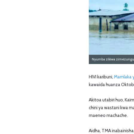
Nyumba zikiwa zimezungukw
HIVI karibuni,
Mamlaka y
kawaida huanza Oktob
Akitoa utabiri huo, Ka
chini ya wastani kwa 
maeneo machache.
Aidha, TMA inabainisha