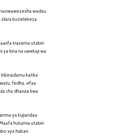
mu unaowawezesha wadau
 idara kuzielekeza
aarifa inasema utabiri
i ya kina na uwekaji wa
a kibinadamu katika
watu, fedha, vifaa
la cha dharura kwa
namna ya kujiandaa
 Maafa hutumia utabiri
bo vya habari.