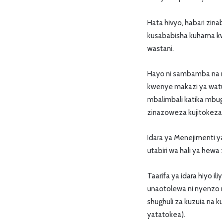
Hata hivyo, habari zi
kusababisha kuhama kw
wastani.
Hayo ni sambamba na 
kwenye makazi ya watu
mbalimbali katika mbuga
zinazoweza kujitokeza
Idara ya Menejimenti y
utabiri wa hali ya hew
Taarifa ya idara hiyo i
unaotolewa ni nyenzo 
shughuli za kuzuia na 
yatatokea).