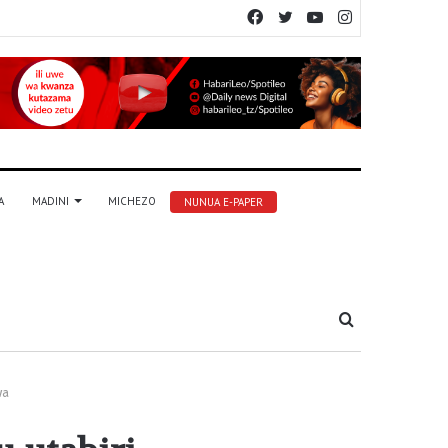
Facebook
Twitter
YouTube
Instagram
A
MADINI
MICHEZO
NUNUA E-PAPER
Tafuta
wa