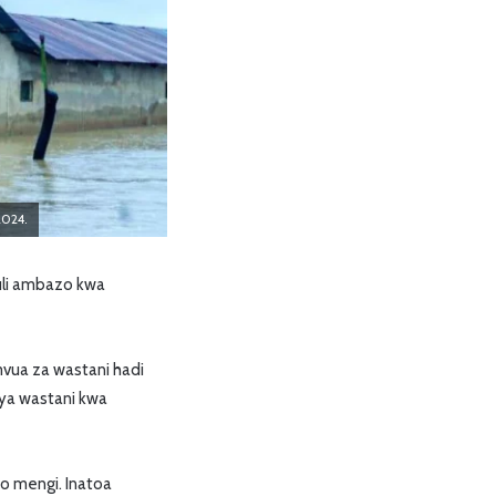
2024.
vuli ambazo kwa
mvua za wastani hadi
 ya wastani kwa
eo mengi. Inatoa