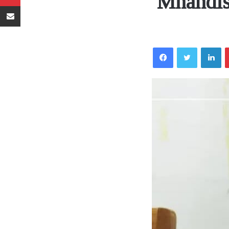
Mhandi
Sambaza kupitia barua pepe
Facebook
Twitter
LinkedIn