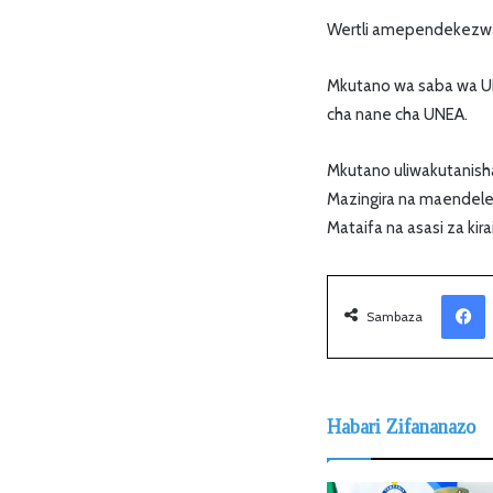
Wertli amependekezwa n
Mkutano wa saba wa UN
cha nane cha UNEA.
Mkutano uliwakutanisha
Mazingira na maendele
Mataifa na asasi za kira
Facebook
Sambaza
Habari Zifananazo