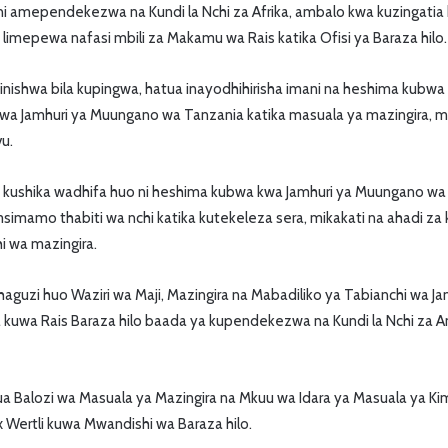
ni amependekezwa na Kundi la Nchi za Afrika, ambalo kwa kuzingatia
ia, limepewa nafasi mbili za Makamu wa Rais katika Ofisi ya Baraza hilo.
ishwa bila kupingwa, hatua inayodhihirisha imani na heshima kubwa
wa Jamhuri ya Muungano wa Tanzania katika masuala ya mazingira, ma
u.
 kushika wadhifa huo ni heshima kubwa kwa Jamhuri ya Muungano wa 
imamo thabiti wa nchi katika kutekeleza sera, mikakati na ahadi za 
hi wa mazingira.
chaguzi huo Waziri wa Maji, Mazingira na Mabadiliko ya Tabianchi wa 
uwa Rais Baraza hilo baada ya kupendekezwa na Kundi la Nchi za Am
a Balozi wa Masuala ya Mazingira na Mkuu wa Idara ya Masuala ya Kima
lix Wertli kuwa Mwandishi wa Baraza hilo.