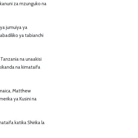
 kanuni za mzunguko na
 ya jumuiya ya
badiliko ya tabianchi
Tanzania na unaakisi
kikanda na kimataifa
Jamaica, Matthew
erika ya Kusini na
taifa katika Shirika la