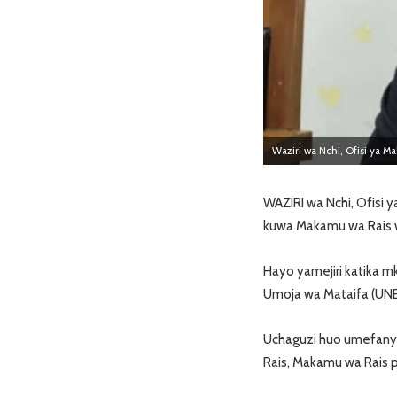
Waziri wa Nchi, Ofisi ya 
WAZIRI wa Nchi, Ofisi
kuwa Makamu wa Rais wa
Hayo yamejiri katika mk
Umoja wa Mataifa (UNEP),
Uchaguzi huo umefanyi
Rais, Makamu wa Rais 