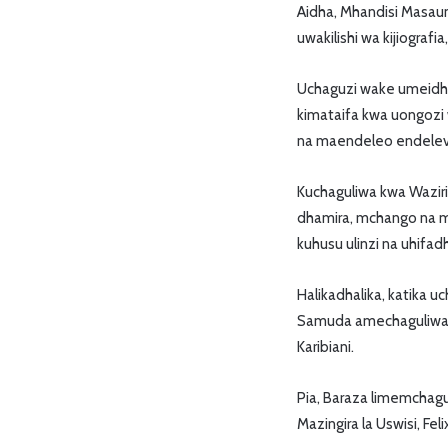
Aidha, Mhandisi Masau
uwakilishi wa kijiograf
Uchaguzi wake umeidhin
kimataifa kwa uongozi 
na maendeleo endelev
Kuchaguliwa kwa Waziri
dhamira, mchango na ms
kuhusu ulinzi na uhifad
Halikadhalika, katika u
Samuda amechaguliwa k
Karibiani.
Pia, Baraza limemchagu
Mazingira la Uswisi, Fe