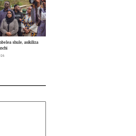
mbelea shule, asikiliza
nchi
026