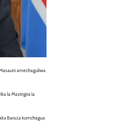
f Masauni amechaguliwa
ka la Mazingira la
taka Baraza kumchagua