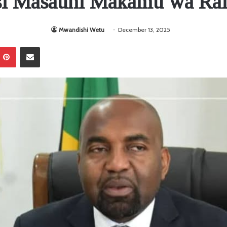
si Masauni Makamu wa Ra
Mwandishi Wetu
December 13, 2025
Pinterest
Sambaza kupitia barua pepe