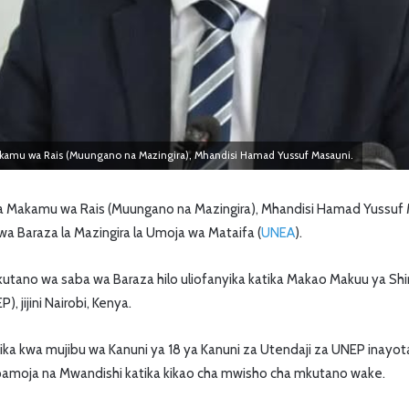
Makamu wa Rais (Muungano na Mazingira), Mhandisi Hamad Yussuf Masauni.
 ya Makamu wa Rais (Muungano na Mazingira), Mhandisi Hamad Yussu
 Baraza la Mazingira la Umoja wa Mataifa (
UNEA
).
utano wa saba wa Baraza hilo uliofanyika katika Makao Makuu ya Shiri
 jijini Nairobi, Kenya.
ka kwa mujibu wa Kanuni ya 18 ya Kanuni za Utendaji za UNEP inayo
pamoja na Mwandishi katika kikao cha mwisho cha mkutano wake.