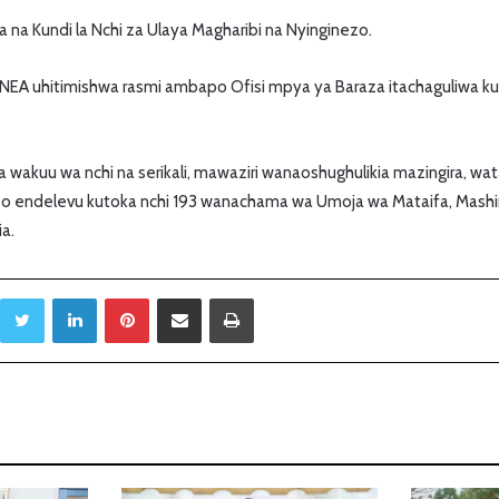
a Kundi la Nchi za Ulaya Magharibi na Nyinginezo.
EA uhitimishwa rasmi ambapo Ofisi mpya ya Baraza itachaguliwa ku
 wakuu wa nchi na serikali, mawaziri wanaoshughulikia mazingira, w
o endelevu kutoka nchi 193 wanachama wa Umoja wa Mataifa, Mashi
ia.
Twitter
LinkedIn
Pinterest
Sambaza kupitia barua pepe
Print