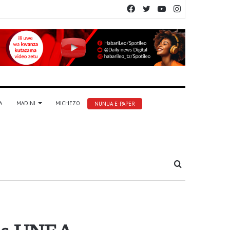
Facebook
Twitter
YouTube
Instagram
A
MADINI
MICHEZO
NUNUA E-PAPER
Tafuta