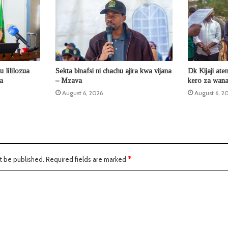
 lililozua
Sekta binafsi ni chachu ajira kwa vijana
Dk Kijaji ate
la
– Mzava
kero za wana
August 6, 2026
August 6, 2
t be published.
Required fields are marked
*