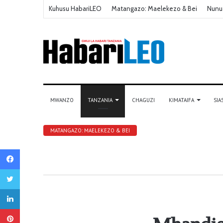
Kuhusu HabariLEO
Matangazo: Maelekezo & Bei
Nunu
MWANZO
TANZANIA
CHAGUZI
KIMATAIFA
SIA
MATANGAZO: MAELEKEZO & BEI
Facebook
Twitter
LinkedIn
Pinterest