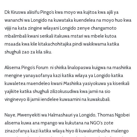
Dk Kiruswa aliisifu Pingo’s kwa moyo wa kujitoa kwa ajili ya
wananchi wa Longido na kuwataka kuendelea na moyo huo kwa
vijiji na kata zingine wilayani Longido zenye changamoto
mbalimbali kwani serikali itakuwa mstari wa mbele kutoa
msaada kwa kile kitakachohitajika pindi wakikwama katika
shughuli zao za kila siku.
Alisema Pingo’s Forum ni shirika linalopaswa kuigwa na mashirika
mengine yanayaofanya kazi katika wilaya ya Longido katika
kuwaletea maendeleo kwani Mashirika yasiyokuwa ya kiserikali
yajikite katika shughuli zilizokusudiwa kwa jamii na sio
vinginevyo ili jamii iendelee kuwaamini na kuwakubali.
Naye, Mwenyekiti wa Halmashauri ya Longido, Thomas Ngobei
alisema kuwa ana mpango wa kukutana na NGO’s zote
zinazofanya kazi katika wilaya hiyo ili kuwakumbusha malengo