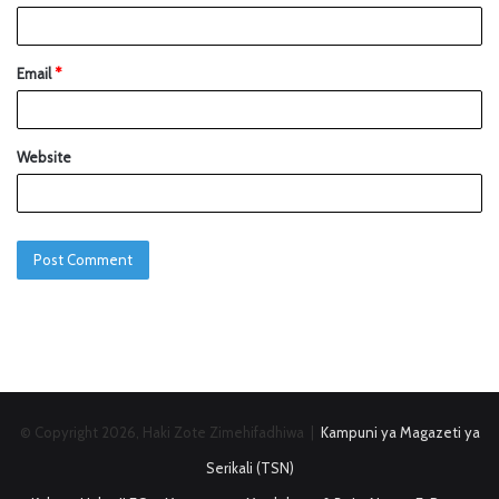
Email
*
Website
© Copyright 2026, Haki Zote Zimehifadhiwa |
Kampuni ya Magazeti ya
Serikali (TSN)