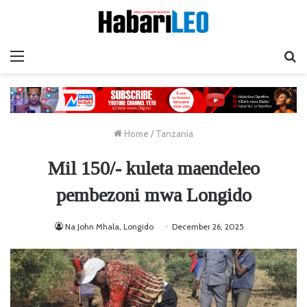
Menu
Ta
Home
/
Tanzania
Mil 150/- kuleta maendeleo
pembezoni mwa Longido
Na John Mhala, Longido
December 26, 2025