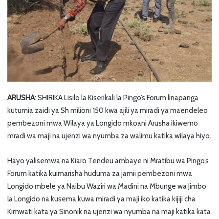
ARUSHA
: SHIRIKA Lisilo la Kiserikali la Pingo’s Forum linapanga
kutumia zaidi ya Sh milioni 150 kwa ajili ya miradi ya maendeleo
pembezoni mwa Wilaya ya Longido mkoani Arusha ikiwemo
mradi wa maji na ujenzi wa nyumba za walimu katika wilaya hiyo.
Hayo yalisemwa na Kiaro Tendeu ambaye ni Mratibu wa Pingo’s
Forum katika kuimarisha huduma za jamii pembezoni mwa
Longido mbele ya Naibu Waziri wa Madini na Mbunge wa Jimbo
la Longido na kusema kuwa miradi ya maji iko katika kijiji cha
Kimwati kata ya Sinonik na ujenzi wa nyumba na maji katika kata